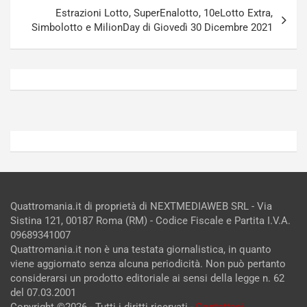
E
a
Estrazioni Lotto, SuperEnalotto, 10eLotto Extra,
E
n
Simbolotto e MilionDay di Giovedì 30 Dicembre 2021
V
g
Agosto
Agosto
6,
5,
2026
2026
Admin
Admin
Quattromania.it di proprietà di NEXTMEDIAWEB SRL - Via
Sistina 121, 00187 Roma (RM) - Codice Fiscale e Partita I.V.A.
09689341007
Quattromania.it non è una testata giornalistica, in quanto
viene aggiornato senza alcuna periodicità. Non può pertanto
considerarsi un prodotto editoriale ai sensi della legge n. 62
del 07.03.2001
Copyright ©2026 - Tutti i diritti riservati -
Contattaci