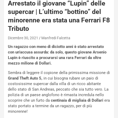
a
Arrestato il giovane “Lupin” delle
n
supercar | L’ultimo “bottino” del
Q
a
minorenne era stata una Ferrari F8
s
Tributo
h
q
Dicembre 30, 2021
Manfredi Falcetta
a
i
Un ragazzo con meno di diciotto anni è stato arrestato
e
con un’accusa assurda: da solo, questo giovane Arsenio
-
Lupin è riuscito a procurarsi una rara Ferrari da oltre
P
mezzo milione di Dollari.
O
Sembra di leggere il copione della primissima missione di
W
Grand Theft Auto 5,
in cui bisogna rubare un paio di
E
costosissime supercar dalla villa di un ricco abitante
R
dello stato di San Andreas, peccato che sia tutto vero. La
S
polizia di un paese anglofono è rimasta incredula nello
t
scoprire che un furto da
centinaia di migliaia di Dollari
era
a
stato portato a termine da un ragazzo, per di più
b
minorenne!
i
l