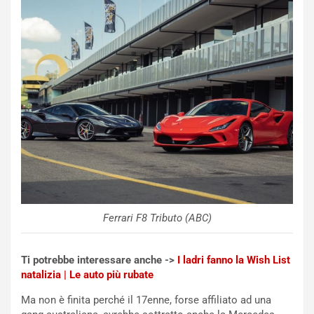
o
e
m
l
a
B
i
a
C
h
o
r
m
a
p
i
i
n
u
:
t
l
o
a
d
F
a
I
u
A
Ferrari F8 Tributo (ABC)
n
S
S
m
U
e
Ti potrebbe interessare anche ->
I ladri fanno la Wish List
V
n
natalizia | Le auto più rubate
E
t
l
i
Ma non è finita perché il 17enne, forse affiliato ad una
e
s