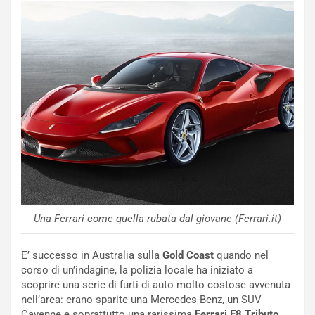
i
s
c
e
u
n
N
NOTIZIE
u
o
C
v
o
o
n
R
f
e
e
c
r
Una Ferrari come quella rubata dal giovane (Ferrari.it)
o
m
r
a
d
t
E’ successo in Australia sulla
Gold Coast
quando nel
M
o
corso di un’indagine, la polizia locale ha iniziato a
o
l
scoprire una serie di furti di auto molto costose avvenuta
n
’
nell’area: erano sparite una Mercedes-Benz, un SUV
d
O
Cayenne e soprattutto una rarissima
Ferrari F8 Tributo
.