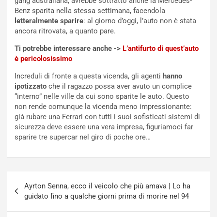
gang australiana, avrebbe sottratto anche la Mercedes-
t
c
Benz sparita nella stessa settimana, facendola
t
e
letteralmente sparire
: al giorno d’oggi, l’auto non è stata
r
l
ancora ritrovata, a quanto pare.
i
a
Ti potrebbe interessare anche ->
L’antifurto di quest’auto
f
C
è pericolosissimo
i
o
c
r
Increduli di fronte a questa vicenda, gli agenti
hanno
a
s
ipotizzato
che il ragazzo possa aver avuto un complice
t
a
“interno” nelle ville da cui sono sparite le auto. Questo
o
N
non rende comunque la vicenda meno impressionante:
N
o
già rubare una Ferrari con tutti i suoi sofisticati sistemi di
o
t
sicurezza deve essere una vera impresa, figuriamoci far
n
t
sparire tre supercar nel giro di poche ore…
P
u
l
r
u
n
g
a
Navigazione
-
a
Ayrton Senna, ecco il veicolo che più amava | Lo ha
articoli
i
S
guidato fino a qualche giorni prima di morire nel 94
n
e
R
p