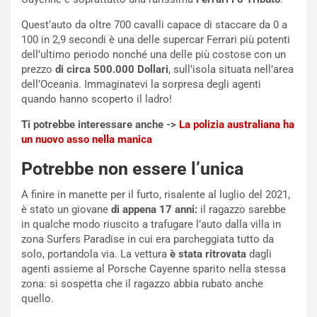
i
r
a
a
Quest’auto da oltre 700 cavalli capace di staccare da 0 a
l
r
100 in 2,9 secondi è una delle supercar Ferrari più potenti
e
i
dell’ultimo periodo nonché una delle più costose con un
:
o
prezzo
di circa 500.000 Dollari
, sull’isola situata nell’area
I
d
dell’Oceania. Immaginatevi la sorpresa degli agenti
l
i
quando hanno scoperto il ladro!
V
P
Ti potrebbe interessare anche ->
La polizia australiana ha
i
a
un nuovo asso nella manica
a
r
g
t
Potrebbe non essere l’unica
g
e
i
n
A finire in manette per il furto, risalente al luglio del 2021,
o
z
è stato un giovane
di appena 17 anni:
il ragazzo sarebbe
p
a
in qualche modo riuscito a trafugare l’auto dalla villa in
i
d
zona Surfers Paradise in cui era parcheggiata tutto da
ù
e
solo, portandola via. La vettura
è stata ritrovata
dagli
L
l
agenti assieme al Porsche Cayenne sparito nella stessa
u
G
zona: si sospetta che il ragazzo abbia rubato anche
n
P
quello.
g
d