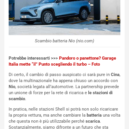
a
I
u
A
n
S
S
m
U
e
V
n
E
t
Scambio batteria Nio (nio.com)
l
i
e
s
t
c
Potrebbe interessarti >>>
Pandoro o panettone? Garage
t
e
Italia mette “il” Punto scegliendo il turbo – Foto
r
l
Di certo, il cambio di passo auspicato ci sarà pure in
Cina
,
i
a
dove la multinazionale ha appena chiuso un accordo con
f
C
Nio
, società legata all’automotive. La partnership prevede
i
o
un unione di forze per la rete di ricarica e
le stazioni di
c
r
scambio
.
a
s
t
a
In pratica, nelle stazioni Shell si potrà non solo ricaricare
o
N
la propria vettura, ma anche cambiare la
batteria
una volta
N
o
che questa non è più utilizzabile perché
scarica
.
o
t
Sostanzialmente, siamo difronte a un futuro che sta