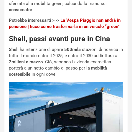
sferzata alla mobilità green, calcando la mano sui
o
z
consumatori
.
p
a
i
d
Potrebbe interessarti >>>
La Vespa Piaggio non andrà in
ù
e
pensione | Ecco come trasformarla in un veicolo “green”
L
l
u
G
Shell, passi avanti pure in Cina
n
P
g
d
Shell
ha intenzione di aprire
500mila
stazioni di ricarica in
o
e
tutto il mondo entro il 2025, e entro il 2030 addirittura a
m
l
2milioni e mezzo
. Ciò, secondo l’azienda energetica
a
B
porterà a un netto cambio di passo per
la mobilità
i
a
sostenibile
in ogni dove.
C
h
o
r
m
a
p
i
i
n
u
:
t
l
o
a
d
F