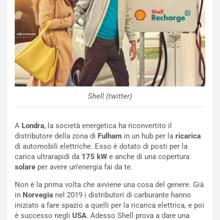
e
e
c
r
o
m
r
a
d
t
M
o
o
l
n
’
d
O
i
r
Shell (twitter)
a
a
l
r
e
i
A
Londra
, la società energetica ha riconvertito il
:
o
distributore della zona di
Fulham
in un hub per la
ricarica
I
d
di automobili elettriche. Esso è dotato di posti per la
l
i
carica ultrarapidi da
175 kW
e anche di una copertura
V
P
solare
per avere un’energia fai da te.
i
a
Non è la prima volta che avviene una cosa del genere. Già
a
r
in
Norvegia
nel 2019 i distributori di carburante hanno
g
t
iniziato a fare spazio a quelli per la ricarica elettrica, e poi
g
e
è successo negli
USA
. Adesso Shell prova a dare una
i
n