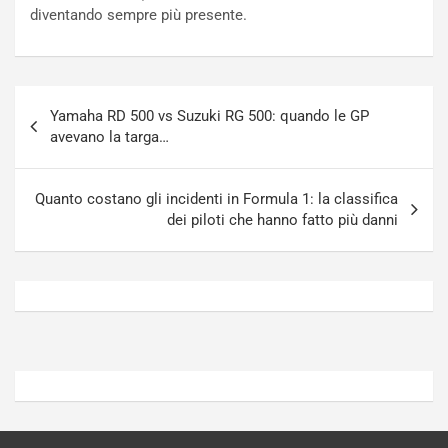
n
t
diventando sempre più presente.
P
u
l
r
u
n
g
a
Navigazione
-
a
Yamaha RD 500 vs Suzuki RG 500: quando le GP
articoli
i
S
avevano la targa…
n
e
R
p
E
a
Quanto costano gli incidenti in Formula 1: la classifica
E
n
dei piloti che hanno fatto più danni
V
g
Agosto
Agosto
6,
5,
2026
2026
Admin
Admin