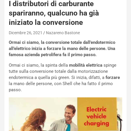
I distributori di carburante
W
E
spariranno, qualcuno ha già
R
iniziato la conversione
S
t
Dicembre 26, 2021
Nazareno Bastone
a
b
Ormai ci siamo, la conversione totale dall’endotermico
i
all’elettrico inizia a forzare la mano delle persone. Una
l
famosa azienda petrolifera fa il primo passo.
i
s
Ormai ci siamo, la spinta della
mobilità elettrica
spinge
c
tutte sulla conversione totale dalla motorizzazione
e
endotermica a quella più green. Si inizia, difatti, a
forzare
u
la mano delle persone, con Shell che ha fatto il primo
n
passo.
N
NOTIZIE
u
o
C
v
o
o
n
R
f