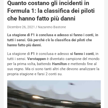
P
Quanto costano gli incidenti in
O
Formula 1: la classifica dei piloti
W
E
che hanno fatto più danni
R
S
Dicembre 26, 2021
Nazareno Bastone
t
La stagione di F1 è conclusa e adesso si fanno i conti, in
a
tutti i sensi. Già perché c’è la classifica dei piloti che
b
hanno fatto più danni.
i
l
La stagione di
F1
è conclusa e adesso
si fanno i conti
, in
i
tutti i sensi.
Verstappen
è diventato campione del mondo
s
per la prima volta, battendo
Hamilton
e mettendo fine al
c
suo regno. Ma ci sono tanti altri che devono analizzare la
e
propria stagione e farsi 2 conti su.
u
n
N
NOTIZIE
u
o
C
v
o
o
n