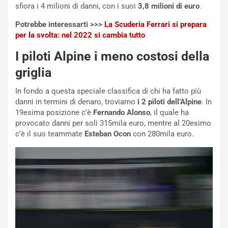
g
e
sfiora i 4 milioni di danni, con i suoi
3,8 milioni di euro
.
i
n
o
z
Potrebbe interessarti >>>
La Scuderia Ferrari si prepara
p
a
per la svolta: nel 2022 si cambia tutto
i
d
I piloti Alpine i meno costosi della
ù
e
L
l
griglia
u
G
n
P
In fondo a questa speciale classifica di chi ha fatto più
g
d
danni in termini di denaro, troviamo
i 2 piloti dell’Alpine
. In
o
e
19esima posizione c’è
Fernando Alonso
, il quale ha
m
l
provocato danni per soli 315mila euro, mentre al 20esimo
a
B
c’è il suo teammate
Esteban Ocon
con 280mila euro.
i
a
C
h
o
r
m
a
p
i
i
n
u
:
t
l