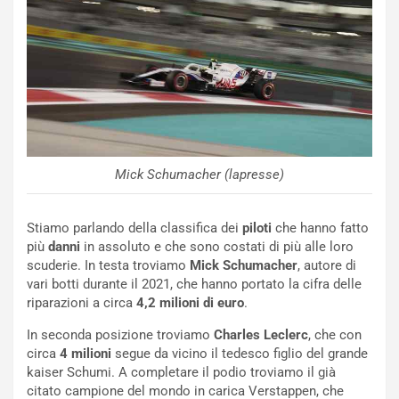
R
f
e
e
c
r
o
m
r
a
d
t
M
o
o
l
n
’
Mick Schumacher (lapresse)
d
O
i
r
a
a
Stiamo parlando della classifica dei
piloti
che hanno fatto
l
r
più
danni
in assoluto e che sono costati di più alle loro
e
i
scuderie. In testa troviamo
Mick Schumacher
, autore di
:
o
vari botti durante il 2021, che hanno portato la cifra delle
I
d
riparazioni a circa
4,2 milioni di euro
.
l
i
V
P
In seconda posizione troviamo
Charles Leclerc
, che con
i
a
circa
4 milioni
segue da vicino il tedesco figlio del grande
a
r
kaiser Schumi. A completare il podio troviamo il già
g
t
citato campione del mondo in carica Verstappen, che