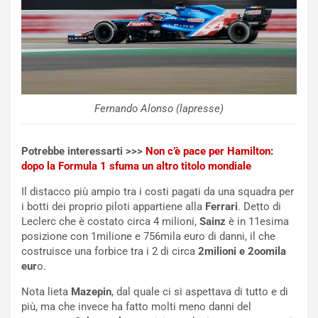
o
a
d
F
a
I
u
A
n
S
S
m
U
e
V
n
Fernando Alonso (lapresse)
E
t
l
i
e
s
Potrebbe interessarti >>>
Non c’è pace per Hamilton:
t
c
dopo la Formula 1 sfuma un altro titolo mondiale
t
e
Il distacco più ampio tra i costi pagati da una squadra per
r
l
i botti dei proprio piloti appartiene alla
Ferrari
. Detto di
i
a
Leclerc che è costato circa 4 milioni,
Sainz
è in 11esima
f
C
posizione con 1milione e 756mila euro di danni, il che
i
o
costruisce una forbice tra i 2 di circa
2milioni e 2oomila
c
r
eur
o.
a
s
t
a
Nota lieta
Mazepin
, dal quale ci si aspettava di tutto e di
o
N
più, ma che invece ha fatto molti meno danni del
N
o