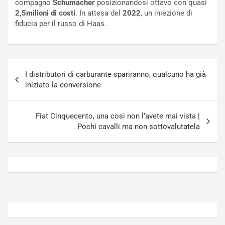
compagno
Schumacher
posizionandosi ottavo con quasi
o
t
2,5milioni di costi
. In attesa del
2022
, un iniezione di
n
t
fiducia per il russo di Haas.
P
u
l
r
u
n
g
a
Navigazione
-
a
I distributori di carburante spariranno, qualcuno ha già
articoli
i
S
iniziato la conversione
n
e
R
p
E
a
Fiat Cinquecento, una così non l’avete mai vista |
E
n
Pochi cavalli ma non sottovalutatela
V
g
Agosto
Agosto
6,
5,
2026
2026
Admin
Admin