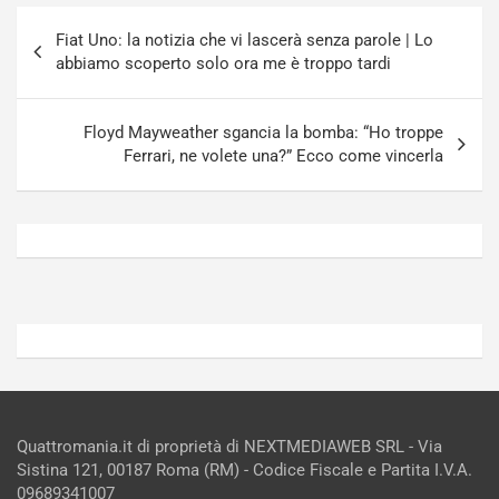
a
a
Navigazione
a
[
Fiat Uno: la notizia che vi lascerà senza parole | Lo
articoli
S
V
abbiamo scoperto solo ora me è troppo tardi
e
I
p
D
a
E
Floyd Mayweather sgancia la bomba: “Ho troppe
n
O
Ferrari, ne volete una?” Ecco come vincerla
g
]
Agosto
Agosto
5,
4,
2026
2026
Admin
Admin
Quattromania.it di proprietà di NEXTMEDIAWEB SRL - Via
Sistina 121, 00187 Roma (RM) - Codice Fiscale e Partita I.V.A.
09689341007