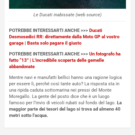
e
a
n
P
Le Ducati inabissate (web source)
t
i
i
e
s
g
POTREBBE INTERESSARTI ANCHE >>>
Ducati
c
h
Desmosedici RR: direttamente dalla Moto GP al vostro
e
e
garage | Basta solo pagare il giusto
l
v
POTREBBE INTERESSARTI ANCHE >>>
Un fotografo ha
a
o
fatto “13” | L’incredibile scoperta delle gemelle
C
l
abbandonate
o
e
r
e
Mentre navi e manufatti bellici hanno una ragione logica
s
R
per essere lì, perché così tante auto? La risposta sta in
a
i
una ripida caduta sottomarina nei pressi del Monte
N
n
Moregallo. La gente del posto dice che è un luogo
o
f
famoso per l’invio di veicoli rubati sul fondo del lago.
La
t
o
maggior parte dei tesori del lago si trova ad almeno 40
t
r
metri sotto l’acqua.
u
z
r
a
n
t