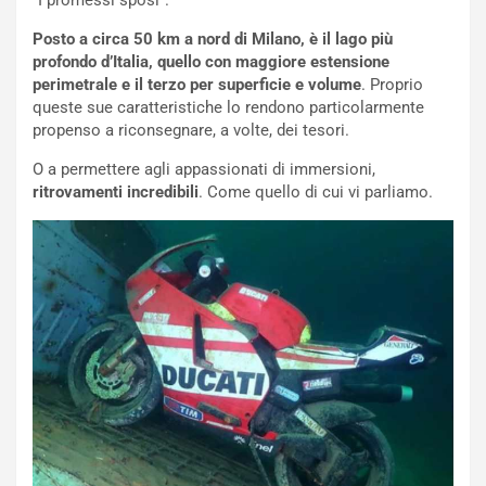
“I promessi sposi”.
Posto a circa 50 km a nord di Milano, è il lago più
profondo d’Italia, quello con maggiore estensione
perimetrale e il terzo per superficie e volume
. Proprio
queste sue caratteristiche lo rendono particolarmente
propenso a riconsegnare, a volte, dei tesori.
O a permettere agli appassionati di immersioni,
ritrovamenti incredibili
. Come quello di cui vi parliamo.
NOTIZIE
P
l
NOTIZIE
a
C
y
o
s
n
e
f
a
e
t
r
C
m
h
a
a