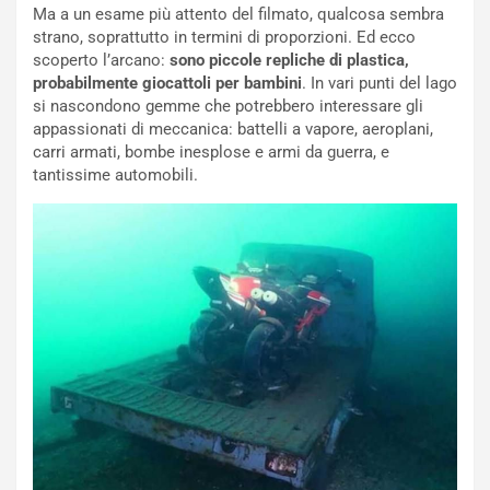
e
o
Ma a un esame più attento del filmato, qualcosa sembra
l
n
strano, soprattutto in termini di proporzioni. Ed ecco
G
:
scoperto l’arcano:
sono piccole repliche di plastica,
P
U
probabilmente giocattoli per bambini
. In vari punti del lago
d
n
si nascondono gemme che potrebbero interessare gli
e
’
appassionati di meccanica: battelli a vapore, aeroplani,
l
E
carri armati, bombe inesplose e armi da guerra, e
B
s
tantissime automobili.
a
p
h
e
r
r
a
i
i
e
n
n
:
z
l
a
a
d
F
i
I
G
A
u
S
i
m
d