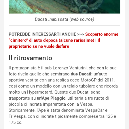
t
l
o
l
l
e
Ducati inabissata (web source)
’
n
O
g
r
e
POTREBBE INTERESSARTI ANCHE >>>
Scoperto enorme
a
D
“cimitero” di auto d’epoca (alcune rarissime) | Il
r
D
proprietario se ne vuole disfare
i
F
o
o
Il ritrovamento
d
r
Il protagonista è il sub Lorenzo Venturini, che con le sue
i
m
foto rivela quelle che sembrano
due Ducati:
un’auto
P
u
sportiva vestita con una replica deco MotoGP del 2011,
a
l
così come un modello con un telaio tubolare che ricorda
r
a
molto un Hypermotard. Queste due Ducati sono
t
1
trasportate su
un’Ape Piaggio
, utilitaria a tre ruote di
e
E
piccola cilindrata imparentata con la Vespa.
n
d
Storicamente, l’Ape è stata denominata VespaCar e
z
i
TriVespa, con cilindrate tipicamente comprese tra 125 e
a
t
175 cc.
d
i