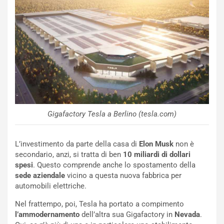
a
C
y
o
s
n
e
f
a
e
t
r
C
m
h
a
a
t
l
o
l
Gigafactory Tesla a Berlino (tesla.com)
l
e
’
n
O
g
L’investimento da parte della casa di
Elon Musk
non è
r
e
secondario, anzi, si tratta di ben
10 miliardi di dollari
a
D
spesi
. Questo comprende anche lo spostamento della
r
D
sede aziendale
vicino a questa nuova fabbrica per
i
F
automobili elettriche.
o
o
d
r
Nel frattempo, poi, Tesla ha portato a compimento
i
m
l’ammodernamento
dell’altra sua Gigafactory in
Nevada
.
P
u