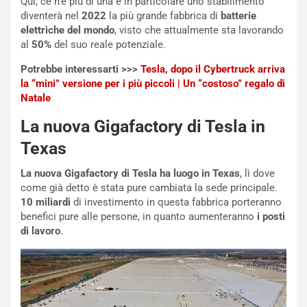
Qui, ce n’è più di una e in particolare uno stabilimento
a
l
diventerà nel
2022
la più grande fabbrica di
batterie
r
a
elettriche del mondo
, visto che attualmente sta lavorando
t
1
al
50%
del suo reale potenziale.
e
E
n
d
Potrebbe interessarti >>>
Tesla, dopo il Cybertruck arriva
z
i
la “mini” versione per i più piccoli | Un “costoso” regalo di
a
t
Natale
d
i
La nuova Gigafactory di Tesla in
e
o
l
n
Texas
G
:
P
U
La nuova Gigafactory di Tesla ha luogo in Texas
, lì dove
d
n
come già detto è stata pure cambiata la sede principale.
e
’
10 miliardi
di investimento in questa fabbrica porteranno
l
E
benefici pure alle persone, in quanto aumenteranno
i posti
B
s
di lavoro
.
a
p
h
e
r
r
a
i
i
e