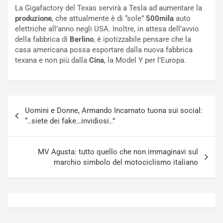
s
R
La Gigafactory del Texas servirà a Tesla ad aumentare la
a
i
produzione
, che attualmente è di “sole”
500mila
auto
N
n
elettriche all’anno negli USA. Inoltre, in attesa dell’avvio
o
f
della fabbrica di
Berlino
, è ipotizzabile pensare che la
t
o
casa americana possa esportare dalla nuova fabbrica
t
r
texana e non più dalla
Cina
, la Model Y per l’Europa.
u
z
r
a
n
t
a
a
Navigazione
a
[
Uomini e Donne, Armando Incarnato tuona sui social:
articoli
S
V
“..siete dei fake…invidiosi..”
e
I
p
D
a
E
MV Agusta: tutto quello che non immaginavi sul
n
O
marchio simbolo del motociclismo italiano
g
]
Agosto
Agosto
5,
4,
2026
2026
Admin
Admin