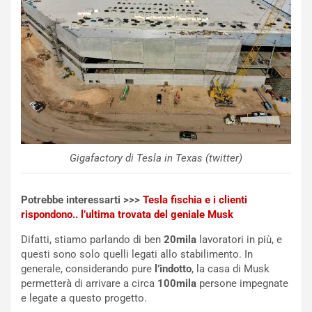
n
n
:
z
l
a
a
d
F
i
I
G
A
u
S
i
m
d
e
a
n
P
Gigafactory di Tesla in Texas (twitter)
t
i
i
e
s
g
Potrebbe interessarti >>>
Tesla fischia e i clienti
c
h
rispondono.. l’ultima trovata del geniale Musk
e
e
Difatti, stiamo parlando di ben
20mila
lavoratori in più, e
l
v
questi sono solo quelli legati allo stabilimento. In
a
o
generale, considerando pure
l’indotto
, la casa di Musk
C
l
permetterà di arrivare a circa
100mila
persone impegnate
o
e
e legate a questo progetto.
r
e