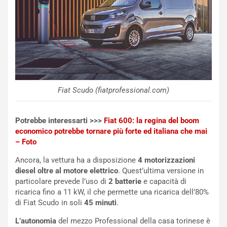
p
i
i
n
u
:
t
l
o
a
d
F
a
I
u
A
n
S
Fiat Scudo (fiatprofessional.com)
S
m
U
e
V
n
Potrebbe interessarti >>>
Fiat 600: la regina del boom
E
t
economico potrebbe tornare più forte ed italiana che mai
l
i
– Foto
e
s
Ancora, la vettura ha a disposizione
4 motorizzazioni
t
c
diesel oltre al motore elettrico
. Quest’ultima versione in
t
e
particolare prevede l’uso di
2 batterie
e capacità di
r
l
ricarica fino a 11 kW, il che permette una ricarica dell’80%
i
a
di Fiat Scudo in soli
45 minuti
.
f
C
i
o
L’autonomia
del mezzo Professional della casa torinese è
c
r