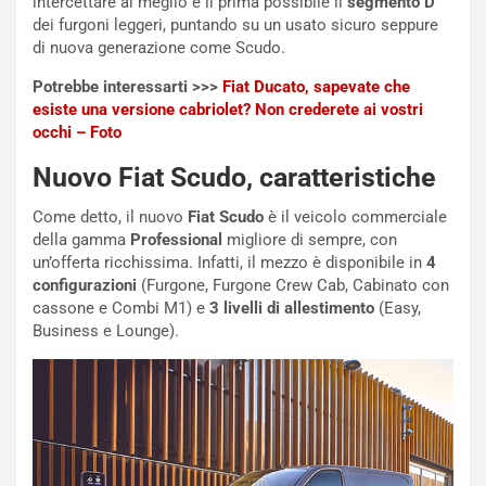
intercettare al meglio e il prima possibile il
segmento D
V
P
dei furgoni leggeri, puntando su un usato sicuro seppure
i
a
di nuova generazione come Scudo.
a
r
g
t
Potrebbe interessarti >>>
Fiat Ducato, sapevate che
g
e
esiste una versione cabriolet? Non crederete ai vostri
i
n
occhi – Foto
o
z
p
a
Nuovo Fiat Scudo, caratteristiche
i
d
ù
e
Come detto, il nuovo
Fiat Scudo
è il veicolo commerciale
L
l
della gamma
Professional
migliore di sempre, con
u
G
un’offerta ricchissima. Infatti, il mezzo è disponibile in
4
n
P
configurazioni
(Furgone, Furgone Crew Cab, Cabinato con
g
d
cassone e Combi M1) e
3 livelli di allestimento
(Easy,
o
e
Business e Lounge).
m
l
a
B
i
a
C
h
o
r
m
a