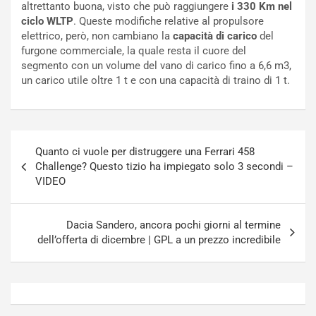
altrettanto buona, visto che può raggiungere
i 330 Km nel
a
s
ciclo WLTP
. Queste modifiche relative al propulsore
t
a
elettrico, però, non cambiano la
capacità di carico
del
o
N
furgone commerciale, la quale resta il cuore del
N
o
segmento con un volume del vano di carico fino a 6,6 m3,
o
t
un carico utile oltre 1 t e con una capacità di traino di 1 t.
n
t
P
u
l
r
u
n
Navigazione
g
a
Quanto ci vuole per distruggere una Ferrari 458
articoli
-
a
Challenge? Questo tizio ha impiegato solo 3 secondi –
i
S
VIDEO
n
e
R
p
E
a
Dacia Sandero, ancora pochi giorni al termine
E
n
dell’offerta di dicembre | GPL a un prezzo incredibile
V
g
Agosto
Agosto
6,
5,
2026
2026
Admin
Admin