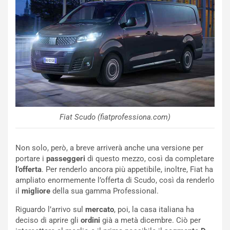
NOTIZIE
u
o
C
v
o
o
n
R
f
e
e
c
r
o
m
r
a
d
t
M
o
Fiat Scudo (fiatprofessiona.com)
o
l
n
’
Non solo, però, a breve arriverà anche una versione per
d
O
portare i
passeggeri
di questo mezzo, così da completare
i
r
l’offerta
. Per renderlo ancora più appetibile, inoltre, Fiat ha
a
a
ampliato enormemente l’offerta di Scudo, così da renderlo
l
r
il
migliore
della sua gamma Professional.
e
i
:
o
Riguardo l’arrivo sul
mercato
, poi, la casa italiana ha
I
d
deciso di aprire gli
ordini
già a metà dicembre. Ciò per
l
i