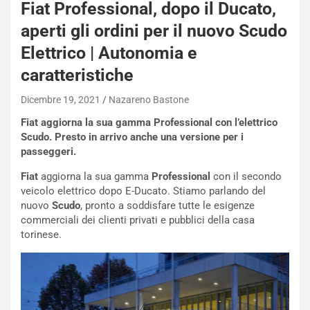
a
Fiat Professional, dopo il Ducato,
i
aperti gli ordini per il nuovo Scudo
e
-
Elettrico | Autonomia e
P
caratteristiche
O
W
Dicembre 19, 2021
Nazareno Bastone
E
R
Fiat aggiorna la sua gamma Professional con l’elettrico
S
Scudo. Presto in arrivo anche una versione per i
t
passeggeri.
a
Fiat
aggiorna la sua gamma
Professional
con il secondo
b
veicolo elettrico dopo E-Ducato. Stiamo parlando del
i
nuovo
Scudo
, pronto a soddisfare tutte le esigenze
l
commerciali dei clienti privati e pubblici della casa
i
torinese.
s
c
e
u
n
N