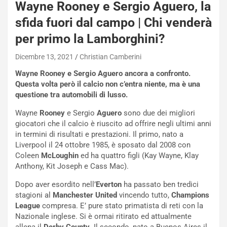
Wayne Rooney e Sergio Aguero, la
sfida fuori dal campo | Chi venderà
per primo la Lamborghini?
Dicembre 13, 2021
Christian Camberini
Wayne Rooney e Sergio Aguero ancora a confronto.
Questa volta però il calcio non c’entra niente, ma è una
questione tra automobili di lusso.
Wayne
Rooney
e Sergio
Aguero
sono due dei migliori
giocatori che il calcio è riuscito ad offrire negli ultimi anni
in termini di risultati e prestazioni. Il primo, nato a
Liverpool il 24 ottobre 1985, è sposato dal 2008 con
Coleen
McLoughin
ed ha quattro figli (Kay Wayne, Klay
Anthony, Kit Joseph e Cass Mac).
NOTIZIE
N
Dopo aver esordito nell’
Everton
ha passato ben tredici
i
stagioni al
Manchester United
vincendo tutto,
Champions
s
League
compresa. E’ pure stato primatista di reti con la
s
Nazionale inglese. Si è ormai ritirato ed attualmente
a
allena il
Derby County
. Il secondo, nato a Buenos Aires il