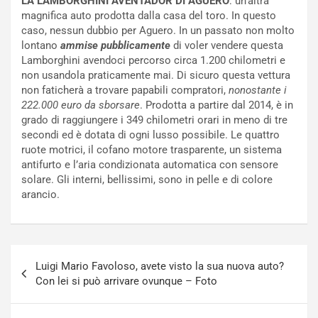
LA LAMBORGHINI AVENTADOR DI AGUERO
: un’altra
t
c
magnifica auto prodotta dalla casa del toro. In questo
t
e
caso, nessun dubbio per Aguero. In un passato non molto
r
l
lontano
ammise pubblicamente
di voler vendere questa
i
a
Lamborghini avendoci percorso circa 1.200 chilometri e
f
C
non usandola praticamente mai. Di sicuro questa vettura
i
o
non faticherà a trovare papabili compratori,
nonostante i
c
r
222.000 euro da sborsare
. Prodotta a partire dal 2014, è in
a
s
grado di raggiungere i 349 chilometri orari in meno di tre
t
a
secondi ed è dotata di ogni lusso possibile. Le quattro
o
N
ruote motrici, il cofano motore trasparente, un sistema
N
o
antifurto e l’aria condizionata automatica con sensore
o
t
solare. Gli interni, bellissimi, sono in pelle e di colore
n
t
arancio.
P
u
l
r
u
n
g
a
Navigazione
-
a
Luigi Mario Favoloso, avete visto la sua nuova auto?
articoli
i
S
Con lei si può arrivare ovunque – Foto
n
e
R
p