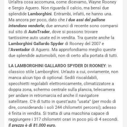
i
r
Un’altra cosa accomuna, come dicevamo, Wayne Rooney
a
a
e Sergio Aguero. Non riguarda il calcio, ma bensì due
l
r
splendide
Lamborghini
. Entrambi, infatti, ne hanno una.
e
i
Ma ancora per poco, dato che
i due assi del pallone
:
o
intendono venderle
; due annunci di recente sono comparsi
I
d
sul sito di
AutoTrader
, dove si possono trovare
l
i
tantissime auto usate ed in vendita. Tra queste anche la
V
P
Lamborghini Gallardo Spyder
di Rooney del 2007 e
i
a
l’
Aventador
di Aguero. Ma approfondiamo meglio queste
a
r
due splendide automobili, non di certo alla portata di tutti.
g
t
LA LAMBORGHINI GALLARDO SPYDER DI ROONEY
: in
g
e
classico stile Lamborghini. Un’auto a cui, ovviamente, non
i
n
manca alcun tipo di optional. Sedili riscaldabili,
o
z
specchietti regolabili elettronicamente, climatizzatore a
p
a
doppia zona, schermo centrale sulla plancia, telecamera
i
d
per andare in retromarcia ed anche il navigatore
ù
e
satellitare. C’è di tutto in quest’auto “usata” (per modo di
L
l
dire, considerando i soli 244 chilometri percorsi); adesso
u
G
è finita in vendita. Si tratta di una macchina capace di
n
P
raggiungere i 317 chilometri orari in poco più di 4 secondi.
g
d
Il prezzo è di 81.000 euro.
o
e