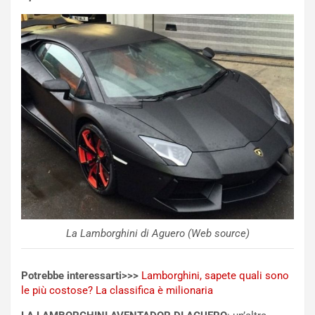
m
l
a
B
i
a
C
h
o
r
m
a
p
i
i
n
u
:
t
l
o
a
d
F
a
I
u
A
n
S
S
m
La Lamborghini di Aguero (Web source)
U
e
V
n
Potrebbe interessarti>>>
Lamborghini, sapete quali sono
E
t
le più costose? La classifica è milionaria
l
i
e
s