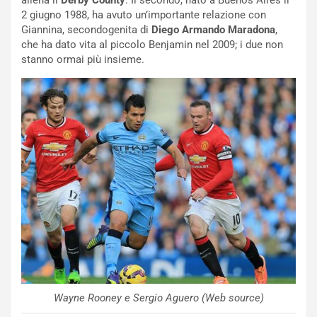
n
2 giugno 1988, ha avuto un’importante relazione con
Q
Giannina, secondogenita di
Diego Armando Maradona
,
a
che ha dato vita al piccolo Benjamin nel 2009; i due non
s
stanno ormai più insieme.
h
q
a
i
e
-
P
O
W
E
R
S
t
a
b
i
Wayne Rooney e Sergio Aguero (Web source)
l