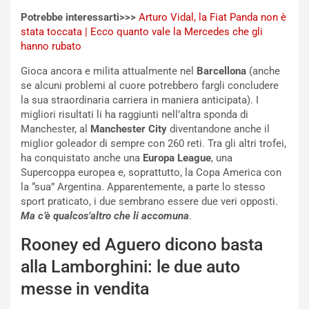
i
Potrebbe interessarti>>>
Arturo Vidal, la Fiat Panda non è
s
stata toccata | Ecco quanto vale la Mercedes che gli
c
hanno rubato
e
u
Gioca ancora e milita attualmente nel
Barcellona
(anche
n
se alcuni problemi al cuore potrebbero fargli concludere
N
la sua straordinaria carriera in maniera anticipata). I
NOTIZIE
u
migliori risultati li ha raggiunti nell’altra sponda di
o
C
Manchester, al
Manchester City
diventandone anche il
v
o
miglior goleador di sempre con 260 reti. Tra gli altri trofei,
o
n
ha conquistato anche una
Europa League
, una
R
f
Supercoppa europea e, soprattutto, la Copa America con
e
e
la “sua” Argentina. Apparentemente, a parte lo stesso
c
r
sport praticato, i due sembrano essere due veri opposti.
o
m
Ma c’è qualcos’altro che li accomuna
.
r
a
d
t
Rooney ed Aguero dicono basta
M
o
alla Lamborghini: le due auto
o
l
n
’
messe in vendita
d
O