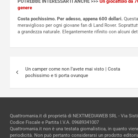
POTREBBE INTERESSARTI ANCHE >>>
Un giocattolo da 70
genere
Costa pochissimo. Per adesso, appena 600 dollari.
Questa 
meraviglioso per ogni giovane fan di Land Rover. Soprattutt
a grandezza naturale. Elegantemente rifinito con alcuni dett
Navigazione
Un camper come non l’avete mai visto | Costa
articoli
pochissimo e ti porta ovunque
Quattromania.it di proprietà di NEXTMEDIAWEB SRL - Via Sist
Codice Fiscale e Partita I.V.A. 09689341007
Quattromania.it non è una testata giornalistica, in quanto vie
periodicità. Non può pertanto considerarsi un prodotto editorial