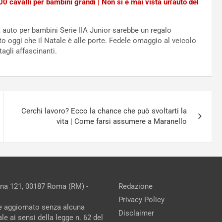
0 cavalli per bambini grandi | Non si è mai vista un’auto del
auto per bambini Serie IIA Junior sarebbe un regalo
o oggi che il Natale è alle porte. Fedele omaggio al veicolo
agli affascinanti.
Cerchi lavoro? Ecco la chance che può svoltarti la
vita | Come farsi assumere a Maranello
ina 121, 00187 Roma (RM) -
Redazione
Privacy Policy
ne aggiornato senza alcuna
Disclaimer
e ai sensi della legge n. 62 del