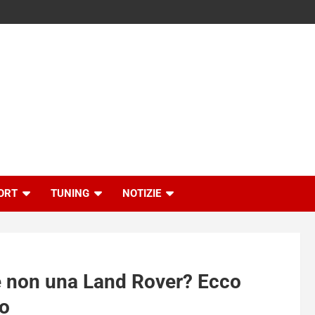
ORT
TUNING
NOTIZIE
é non una Land Rover? Ecco
mo