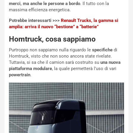
merci, ma anche le persone a bordo
. Il tutto con la
o
z
massima efficienza energetica.
p
a
i
d
Potrebbe interessarti >>>
Renault Trucks, la gamma si
ù
e
amplia: arriva il nuovo “bestione” a “batterie”
L
l
u
G
Homtruck, cosa sappiamo
n
P
g
d
Purtroppo non sappiamo nulla riguardo le
specifiche
di
o
e
Homtruck, visto che non sono ancora state rivelate.
m
l
Tuttavia, si sa che il camion sarà costruito su
una nuova
a
B
piattaforma modulare
, la quale permetterà l’uso di vari
i
a
powertrain
.
C
h
o
r
m
a
p
i
i
n
u
:
t
l
o
a
d
F