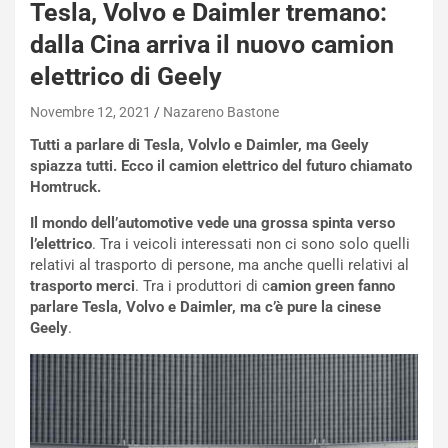
Tesla, Volvo e Daimler tremano:
W
E
dalla Cina arriva il nuovo camion
R
elettrico di Geely
S
t
Novembre 12, 2021
Nazareno Bastone
a
b
Tutti a parlare di Tesla, Volvlo e Daimler, ma Geely
i
spiazza tutti. Ecco il camion elettrico del futuro chiamato
l
Homtruck.
i
s
Il mondo dell’automotive vede una grossa spinta verso
c
l’elettrico
. Tra i veicoli interessati non ci sono solo quelli
e
relativi al trasporto di persone, ma anche quelli relativi al
u
trasporto merci
. Tra i produttori di c
amion green fanno
n
parlare Tesla, Volvo e Daimler, ma c’è pure la cinese
N
Geely
.
NOTIZIE
u
o
C
v
o
o
n
R
f