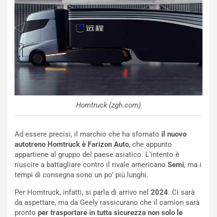
e
e
c
r
o
m
r
a
d
t
M
o
o
l
n
’
d
O
i
r
a
a
Homtruck (zgh.com)
l
r
e
i
:
o
Ad essere precisi, il marchio che ha sfornato
il nuovo
I
d
autotreno Homtruck è Farizon Auto
, che appunto
l
i
appartiene al gruppo del paese asiatico. L’intento è
V
P
riuscire a battagliare contro il rivale americano
Semi
, ma i
i
a
tempi di consegna sono un po’ più lunghi.
a
r
Per Homtruck, infatti, si parla di arrivo nel
2024
. Ci sarà
g
t
da aspettare, ma da Geely rassicurano che il camion sarà
g
e
pronto
per trasportare in tutta sicurezza non solo le
i
n