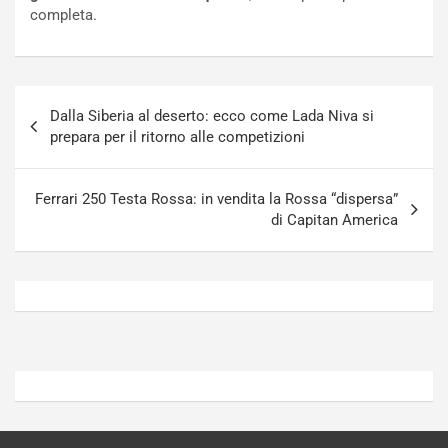
n
t
completa.
P
u
l
r
u
n
g
a
Navigazione
-
a
Dalla Siberia al deserto: ecco come Lada Niva si
articoli
i
S
prepara per il ritorno alle competizioni
n
e
R
p
E
a
Ferrari 250 Testa Rossa: in vendita la Rossa “dispersa”
E
n
di Capitan America
V
g
Agosto
Agosto
6,
5,
2026
2026
Admin
Admin