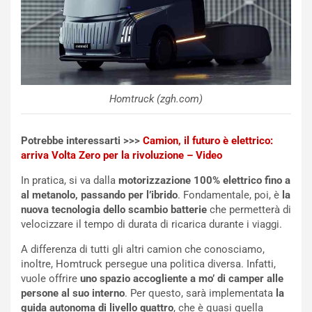
a
I
u
A
n
S
S
m
U
e
V
n
E
t
Homtruck (zgh.com)
l
i
e
s
t
c
Potrebbe interessarti >>>
Camion, il futuro è elettrico:
t
e
arriva Volta Zero per la rivoluzione – Video
r
l
In pratica, si va dalla
motorizzazione 100% elettrico fino a
i
a
al metanolo, passando per l’ibrido
. Fondamentale, poi, è
la
f
C
nuova tecnologia dello scambio batterie
che permetterà di
i
o
velocizzare il tempo di durata di ricarica durante i viaggi.
c
r
a
s
A differenza di tutti gli altri camion che conosciamo,
t
a
inoltre, Homtruck persegue una politica diversa. Infatti,
o
N
vuole offrire
uno spazio accogliente a mo’ di camper alle
N
o
persone al suo interno
. Per questo, sarà implementata
la
o
t
guida autonoma di livello quattro
, che è quasi quella