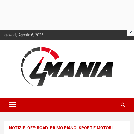
Skip
giovedì, Agosto 6, 2026
to
content
Il mondo delle quattroruote senza più segreti
QuattroMania
NOTIZIE
OFF-ROAD
PRIMO PIANO
SPORT E MOTORI