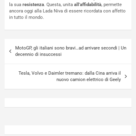
o
f
la sua
resistenza
. Questa, unita
all’affidabilità
, permette
t
o
ancora oggi alla Lada Niva di essere ricordata con affetto
t
r
in tutto il mondo.
u
z
r
a
n
t
a
a
Navigazione
a
[
MotoGP, gli italiani sono bravi…ad arrivare secondi | Un
articoli
S
V
decennio di insuccessi
e
I
p
D
a
E
Tesla, Volvo e Daimler tremano: dalla Cina arriva il
n
O
nuovo camion elettrico di Geely
g
]
Agosto
Agosto
5,
4,
2026
2026
Admin
Admin