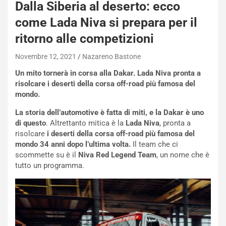
Dalla Siberia al deserto: ecco
come Lada Niva si prepara per il
ritorno alle competizioni
Novembre 12, 2021
Nazareno Bastone
Un mito tornerà in corsa alla Dakar. Lada Niva pronta a
risolcare i deserti della corsa off-road più famosa del
mondo.
La storia dell’automotive è fatta di miti, e la Dakar è uno
di questo
. Altrettanto mitica è la
Lada Niva
, pronta a
risolcare
i deserti della corsa off-road più famosa del
mondo 34 anni dopo l’ultima volta.
Il team che ci
scommette su è il
Niva Red Legend Team
, un nome che è
NOTIZIE
tutto un programma.
P
l
NOTIZIE
a
C
y
o
s