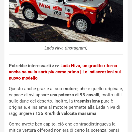
a
d
F
i
I
G
A
u
S
i
m
d
e
a
n
P
Lada Niva (instagram)
t
i
i
e
s
g
Potrebbe interessarti >>>
Lada Niva, un gradito ritorno
c
h
anche se nulla sarà più come prima | Le indiscrezioni sul
e
e
nuovo modello
l
v
Questo anche grazie al suo
motore
, che è quello originale,
a
o
capace di sviluppare
una potenza di 95 cavalli
, molto utili
C
l
sulle dune del deserto. Inoltre, la
trasmissione
pure è
o
e
originale, e insieme al motore permette alla Lada Niva di
r
e
raggiungere
i 135 Km/h di velocità massima
.
s
R
a
i
Come avrete ben capito, ciò che contraddistingueva la
N
n
mitica vettura off-road non era di certo la potenza, bensì