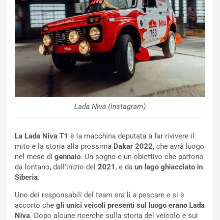
n
e
f
a
e
t
r
C
m
h
a
a
t
l
o
l
l
e
’
n
O
g
Lada Niva (instagram)
r
e
a
D
r
D
La Lada Niva T1
è la macchina deputata a far rivivere il
i
F
mito e la storia alla prossima
Dakar 2022
, che avrà luogo
o
o
nel mese di
gennaio
. Un sogno e un obiettivo che partono
d
r
da lontano, dall’inizio del
2021
, e da
un lago ghiacciato in
i
m
Siberia
.
P
u
Uno dei responsabili del team era lì a pescare e si è
a
l
accorto che
gli unici veicoli presenti sul luogo erano Lada
r
a
Niva
. Dopo alcune ricerche sulla storia del veicolo e sui
t
1