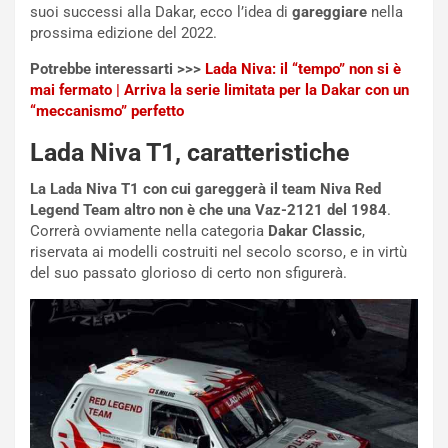
suoi successi alla Dakar, ecco l’idea di
gareggiare
nella
e
E
prossima edizione del 2022.
n
d
z
i
Potrebbe interessarti >>>
Lada Niva: il “tempo” non si è
a
t
mai fermato | Arriva la serie limitata per la Dakar con un
d
i
“meccanismo” perfetto
e
o
l
n
Lada Niva T1, caratteristiche
G
:
P
U
La Lada Niva T1 con cui gareggerà il team Niva Red
d
n
Legend Team altro non è che una Vaz-2121 del 1984
.
e
’
Correrà ovviamente nella categoria
Dakar Classic
,
l
E
riservata ai modelli costruiti nel secolo scorso, e in virtù
B
s
del suo passato glorioso di certo non sfigurerà.
a
p
h
e
r
r
a
i
i
e
n
n
:
z
l
a