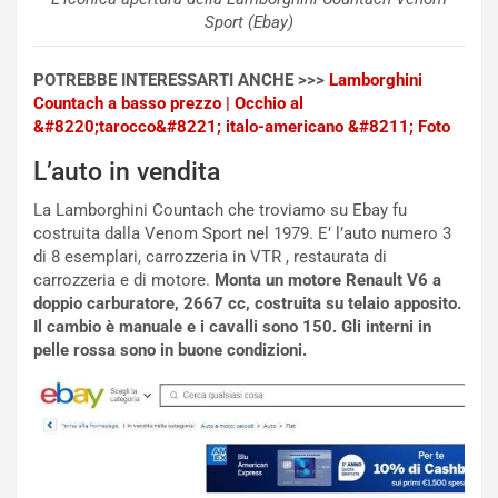
i
a
Sport (Ebay)
a
r
g
t
POTREBBE INTERESSARTI ANCHE >>>
Lamborghini
g
e
Countach a basso prezzo | Occhio al
i
n
&#8220;tarocco&#8221; italo-americano &#8211; Foto
o
z
p
a
L’auto in vendita
i
d
ù
e
La Lamborghini Countach che troviamo su Ebay fu
L
l
costruita dalla Venom Sport nel 1979. E’ l’auto numero 3
u
G
di 8 esemplari, carrozzeria in VTR , restaurata di
n
P
carrozzeria e di motore.
Monta un motore Renault V6 a
g
d
doppio carburatore, 2667 cc, costruita su telaio apposito.
o
e
Il cambio è manuale e i cavalli sono 150. Gli interni in
m
l
pelle rossa sono in buone condizioni.
a
B
i
a
C
h
o
r
m
a
p
i