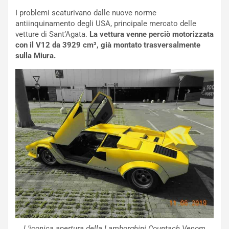
o
C
I problemi scaturivano dalle nuove norme
v
o
antiinquinamento degli USA, principale mercato delle
o
n
vetture di Sant’Agata.
La vettura venne perciò motorizzata
R
f
con il V12 da 3929 cm³, già montato trasversalmente
e
e
sulla Miura.
c
r
o
m
r
a
d
t
M
o
o
l
n
’
d
O
i
r
a
a
l
r
e
i
:
o
I
d
l
i
V
P
L’iconica apertura della Lamborghini Countach Venom