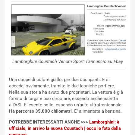
i
n
u
:
t
l
o
a
d
F
a
I
u
A
n
S
S
m
U
e
Lamborghini Countach Venom Sport: l’annuncio su Ebay
V
n
E
t
l
i
Una coupé di colore giallo, per due occupanti. E si
e
s
accede, ovviamente, tramite le due iconiche portiere.
t
c
Nella sua storia ha avuto due proprietari. La vettura è già
t
e
fornita di targa e può circolare, essendo anche iscritta
r
l
all’ASI. E’ esente bollo, essendo un’auto ultratrentennale.
i
a
Ha percorso 35.000 chilometri
. E’ alimentata a benzina.
f
C
i
o
POTREBBE INTERESSARTI ANCHE >>>
Lamborghini: è
c
r
ufficiale, in arrivo la nuova Countach | ecco le foto della
a
s
supercar