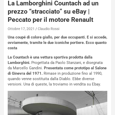
La Lamborghini Countach ad un
prezzo “stracciato” su eBay |
Peccato per il motore Renault
Ottobre 17, 2021
Claudio Rossi
Una coupé di colore giallo, per due occupanti. E si accede,
ovviamente, tramite le due iconiche portiere. Ecco quanto
NOTIZIE
costa
N
i
La Countach è una vettura sportiva prodotta dalla
s
Lamborghini.
Progettata da Paolo Stanzani, e disegnata
s
da Marcello Gandini.
P
resentata come prototipo al Salone
a
di Ginevra del 1971.
Rimase in produzione fino al 1990,
n
quando venne sostituita dalla Diablo. Ebbe diverse
Q
versioni. Una di queste, la troviamo in vendita su Ebay.
a
s
h
q
a