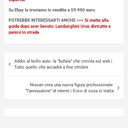
t
a
Su Ebay la troviamo in vendita a 59.900 euro.
o
N
N
o
POTREBBE INTERESSARTI ANCHE >>>
Si mette alla
o
t
guida dopo aver bevuto: Lamborghini Urus distrutta e
n
t
panico in strada
P
u
l
r
u
n
g
a
Navigazione
-
a
Addio al bollo auto: la “bufala” che circola sul web |
articoli
i
S
Tutto quello che accadrà a fine ottobre
n
e
R
p
E
a
Nissan crea una nuova figura professionale:
E
n
“l’annusatore” di interni | Ecco di cosa si tratta
V
g
Agosto
Agosto
6,
5,
2026
2026
Admin
Admin