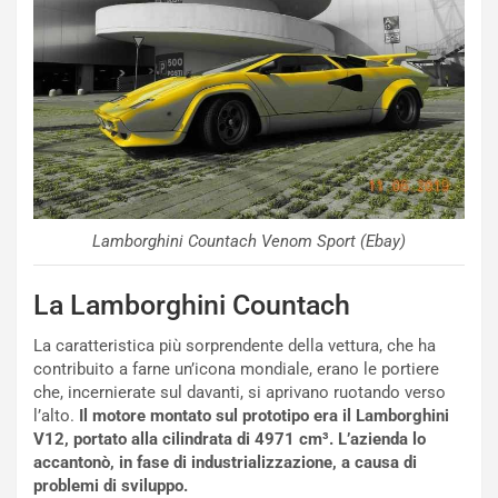
i
e
-
P
O
W
E
R
S
t
a
Lamborghini Countach Venom Sport (Ebay)
b
i
La Lamborghini Countach
l
i
La caratteristica più sorprendente della vettura, che ha
s
contribuito a farne un’icona mondiale, erano le portiere
c
che, incernierate sul davanti, si aprivano ruotando verso
e
l’alto.
Il motore montato sul prototipo era il Lamborghini
u
V12, portato alla cilindrata di 4971 cm³. L’azienda lo
n
accantonò, in fase di industrializzazione, a causa di
N
problemi di sviluppo.
NOTIZIE
u