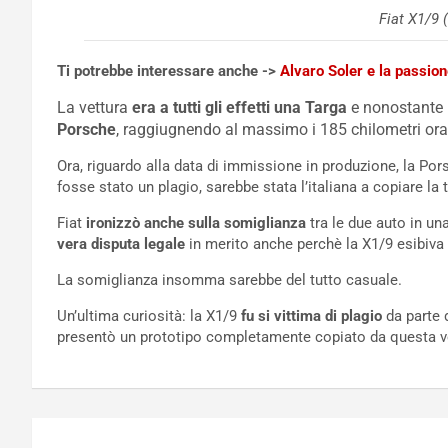
Fiat X1/9 
Ti potrebbe interessare anche ->
Alvaro Soler e la passion
La vettura
era a tutti gli effetti una Targa
e nonostante l
Porsche
, raggiugnendo al massimo i 185 chilometri orar
Ora, riguardo alla data di immissione in produzione, la Po
fosse stato un plagio, sarebbe stata l’italiana a copiare la
Fiat
ironizzò anche sulla somiglianza
tra le due auto in un
vera disputa legale
in merito anche perchè la X1/9 esibiva l
La somiglianza insomma sarebbe del tutto casuale.
Un’ultima curiosità: la X1/9
fu si vittima di plagio
da parte 
presentò un prototipo completamente copiato da questa v
Navigazione