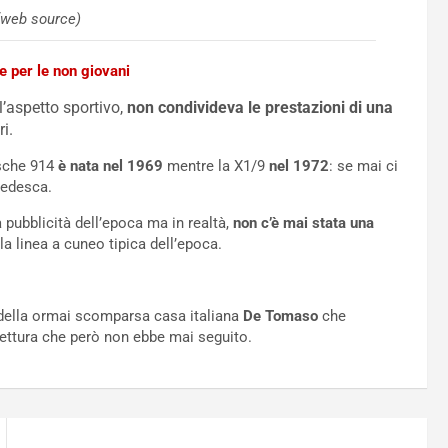
(web source)
e per le non giovani
’aspetto sportivo,
non condivideva le prestazioni di una
i.
rsche 914
è nata nel 1969
mentre la X1/9
nel 1972
: se mai ci
 tedesca.
a pubblicità dell’epoca ma in realtà,
non c’è mai stata una
a linea a cuneo tipica dell’epoca.
della ormai scomparsa casa italiana
De Tomaso
che
ettura che però non ebbe mai seguito.