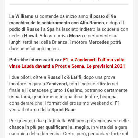
o
a
d
F
a
I
La
Williams
si contende da inizio anno
il posto di 9a
u
A
macchina dello schieramento con Alfa Romeo
, e dopo
il
n
S
podio di Russell a Spa
ha lasciato indietro la scuderia con
S
m
sede a
Hinwil
. Adesso arriva
Monza
e certamente sui
U
e
lunghi rettilinei della Brianza il motore
Mercedes
potrà
V
n
dare benefici agli inglesi.
E
t
l
i
Potrebbe interessarti >>>
F1, a Zandvoort: l’ultima volta
e
s
vinse Lauda davanti a Prost e Senna. Le previsioni 2021
t
c
I due piloti, oltre a
Russell c’è Latifi
, dopo una prova
t
e
incolore in gara a
Zandvoort
, con l’inglese
ritirato
nel
r
l
finale e il canadese giunto
16esimo
, potranno certamente
i
a
riscattarsi, quantomeno in qualifica. Inoltre, bisogna
f
C
considerare che il format del prossimo weekend di F1
i
o
vedrà il ritorno della
Sprint Race
.
c
r
a
s
Per questo, i due piloti della Williams potranno avere delle
t
a
chance in più per qualificarsi al meglio
, in vista della gara
o
N
canonica della domenica. Certo, però, per andare forte sul
N
o