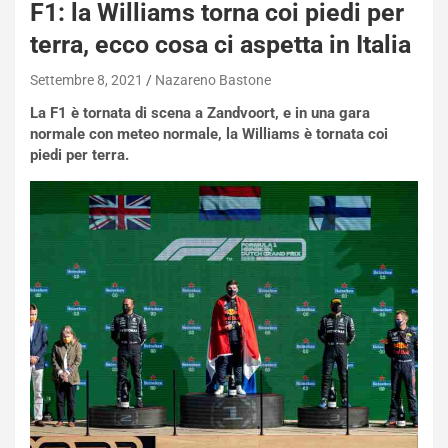
P
F1: la Williams torna coi piedi per
O
terra, ecco cosa ci aspetta in Italia
W
E
Settembre 8, 2021
Nazareno Bastone
R
S
La F1 è tornata di scena a Zandvoort, e in una gara
t
normale con meteo normale, la Williams è tornata coi
a
piedi per terra.
b
i
l
i
s
c
e
u
n
N
NOTIZIE
u
o
C
v
o
o
n