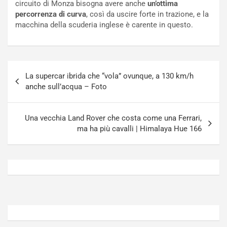
circuito di Monza bisogna avere anche
un’ottima
o
t
percorrenza di curva
, così da uscire forte in trazione, e la
n
t
macchina della scuderia inglese è carente in questo.
P
u
l
r
u
n
g
a
Navigazione
-
a
La supercar ibrida che “vola” ovunque, a 130 km/h
articoli
i
S
anche sull’acqua – Foto
n
e
R
p
E
a
Una vecchia Land Rover che costa come una Ferrari,
E
n
ma ha più cavalli | Himalaya Hue 166
V
g
Agosto
Agosto
6,
5,
2026
2026
Admin
Admin