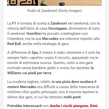
R
f
e
e
Podio di Zandvoort (Getty Images)
c
r
o
m
La
F1
è tornata di scena a
Zandvoort
nel weekend, con la
r
a
vittoria dell’idolo di casa
Verstappen
, dominatore di tutto
d
t
il weekend.
Hamilton
ha provato a battagliare con
M
o
l’olandese, ma la sua
Mercedes
era inferiore rispetto alla
o
l
Red Bull
, anche nella strategia di gara.
n
’
d
O
A differenza di
Spa
, il meteo è stato clemente e il sole ha
i
r
sempre fatto capolino sopra il circuito, spazzando via le
a
a
nuvole di settimana scorsa. Questo, unito a una gara
l
r
normale senza bandiere gialle o rosse, ha riportato
la
e
i
Williams coi piedi per terra
.
:
o
I
d
La scuderia inglese, infatti,
in una pista dove esaltare il
l
i
motore Mercedes
era difficile a causa della mancanza di
V
P
rettilinei oltre quello principale, non è riuscita ripetere le
i
a
ultime due gare, in cui ha ottenuto
molti punti
.
a
r
g
t
Potrebbe interessarti >>>
Anche i ricchi piangono, Kimi