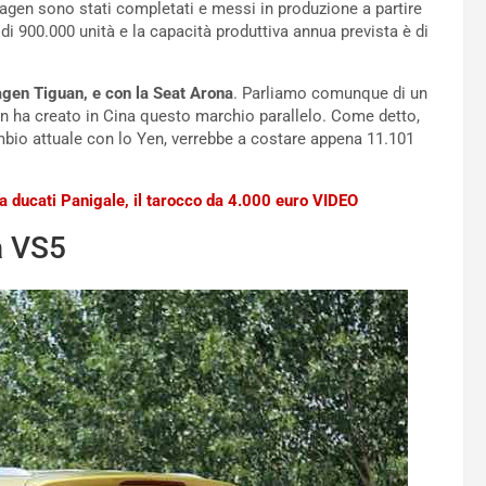
gen sono stati completati e messi in produzione a partire
i 900.000 unità e la capacità produttiva annua prevista è di
gen Tiguan, e con la Seat Arona
. Parliamo comunque di un
en ha creato in Cina questo marchio parallelo. Come detto,
mbio attuale con lo Yen, verrebbe a costare appena 11.101
lla ducati Panigale, il tarocco da 4.000 euro VIDEO
a VS5