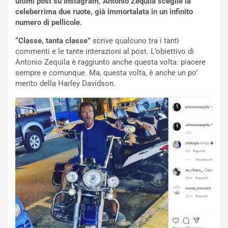
ultimi post su Instagram, Antonio Zequila sceglie la
p
i
celeberrima due ruote, già immortalata in un infinito
i
n
numero di pellicole.
u
:
t
l
“Classe, tanta classe”
scrive qualcuno tra i tanti
o
a
commenti e le tante interazioni al post. L’obiettivo di
d
F
Antonio Zequila è raggiunto anche questa volta: piacere
a
I
sempre e comunque. Ma, questa volta, è anche un po’
u
A
merito della Harley Davidson.
n
S
S
m
U
e
V
n
E
t
l
i
e
s
t
c
t
e
r
l
i
a
f
C
i
o