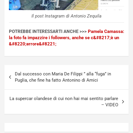
c
r
a
s
t
a
Il post Instagram di Antonio Zequila
o
N
N
o
POTREBBE INTERESSARTI ANCHE >>>
Pamela Camassa:
o
t
la foto fa impazzire i followers, anche se c&#8217;è un
n
t
&#8220;errore&#8221;
P
u
l
r
u
n
g
a
Navigazione
-
a
Dal successo con Maria De Filippi ” alla “fuga” in
articoli
i
S
Puglia, che fine ha fatto Antonino di Amici
n
e
R
p
E
a
La supercar olandese di cui non hai mai sentito parlare
E
n
– VIDEO
V
g
Agosto
Agosto
6,
5,
2026
2026