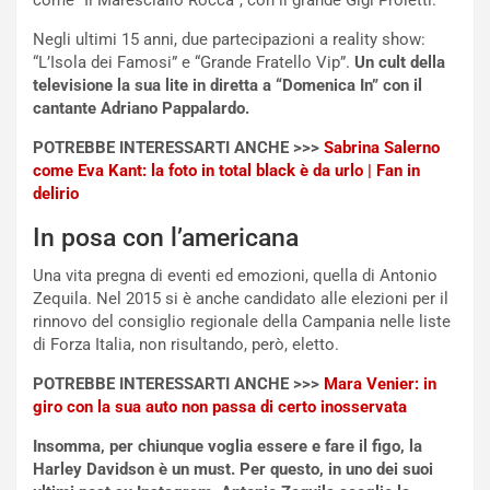
come “Il Maresciallo Rocca”, con il grande Gigi Proietti.
l
i
V
P
Negli ultimi 15 anni, due partecipazioni a reality show:
i
a
“L’Isola dei Famosi” e “Grande Fratello Vip”.
Un cult della
a
r
televisione la sua lite in diretta a “Domenica In” con il
g
t
cantante Adriano Pappalardo.
g
e
i
n
POTREBBE INTERESSARTI ANCHE >>>
Sabrina Salerno
o
z
come Eva Kant: la foto in total black è da urlo | Fan in
p
a
delirio
i
d
ù
e
In posa con l’americana
L
l
Una vita pregna di eventi ed emozioni, quella di Antonio
u
G
Zequila. Nel 2015 si è anche candidato alle elezioni per il
n
P
rinnovo del consiglio regionale della Campania nelle liste
g
d
di Forza Italia, non risultando, però, eletto.
o
e
m
l
POTREBBE INTERESSARTI ANCHE >>>
Mara Venier: in
a
B
giro con la sua auto non passa di certo inosservata
i
a
C
h
Insomma, per chiunque voglia essere e fare il figo, la
o
r
Harley Davidson è un must. Per questo, in uno dei suoi
m
a