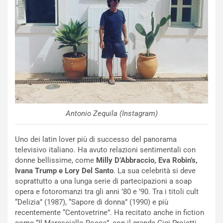
N
NOTIZIE
u
o
C
v
o
o
n
R
f
e
e
c
r
o
m
r
a
d
t
Antonio Zequila (Instagram)
M
o
o
l
Uno dei latin lover più di successo del panorama
n
’
televisivo italiano. Ha avuto relazioni sentimentali con
d
O
donne bellissime, come
Milly D’Abbraccio, Eva Robin’s,
i
r
Ivana Trump e Lory Del Santo
. La sua celebrità si deve
a
a
soprattutto a una lunga serie di partecipazioni a soap
l
r
opera e fotoromanzi tra gli anni ’80 e ’90. Tra i titoli cult
e
i
“Delizia” (1987), “Sapore di donna” (1990) e più
:
o
recentemente “Centovetrine”. Ha recitato anche in fiction
I
d