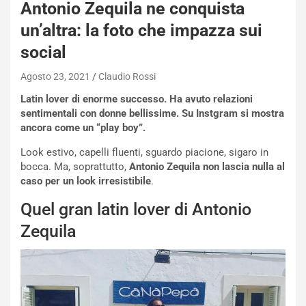
Antonio Zequila ne conquista
a
i
un’altra: la foto che impazza sui
e
social
-
P
Agosto 23, 2021
Claudio Rossi
O
W
Latin lover di enorme successo. Ha avuto relazioni
E
sentimentali con donne bellissime. Su Instgram si mostra
R
ancora come un “play boy”.
S
Look estivo, capelli fluenti, sguardo piacione, sigaro in
t
bocca. Ma, soprattutto,
Antonio Zequila non lascia nulla al
a
caso per un look irresistibile
.
b
i
Quel gran latin lover di Antonio
l
i
Zequila
s
c
e
u
n