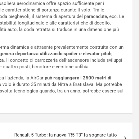
soliera aerodinamica offre spazio sufficiente per i
e caratteristiche di portanza durante il volo. Tra le
 coda pieghevoli, il sistema di apertura del paracadute, ecc. Le
abilità longitudinale e alle caratteristiche di decollo,
tà auto, la coda retratta si traduce in una dimensione più
orma dinamica e attraente prevalentemente costruita con un
 genera deportanza utilizzando spoiler e elevator pitch,
za
. Il concetto di carrozzeria dell’ascensore include sviluppi
e e quattro posti, bimotore e versione anfibia.
 l’azienda, la AirCar
può raggiungere i 2500 metri di
mo volo è durato 35 minuti da Nitra a Bratislava. Ma potrebbe
e svolta tecnologica quando, tra un anno, potrebbe essere sul
Renault 5 Turbo: la nuova “R5 T3” fa sognare tutto