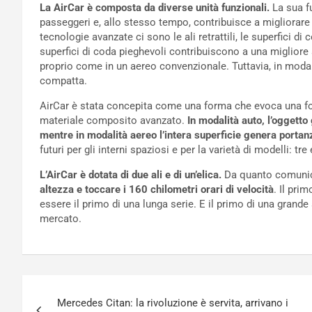
La AirCar è composta da diverse unità funzionali.
La sua fu
passeggeri e, allo stesso tempo, contribuisce a migliorare l
tecnologie avanzate ci sono le ali retrattili, le superfici di
superfici di coda pieghevoli contribuiscono a una migliore st
proprio come in un aereo convenzionale. Tuttavia, in modali
compatta.
AirCar è stata concepita come una forma che evoca una f
materiale composito avanzato.
In modalità auto, l’oggetto
mentre in modalità aereo l’intera superficie genera portan
futuri per gli interni spaziosi e per la varietà di modelli: tr
L’AirCar è dotata di due ali e di un’elica.
Da quanto comunica
altezza e toccare i 160 chilometri orari di velocità
. Il pri
essere il primo di una lunga serie. E il primo di una grand
mercato.
Navigazione
Mercedes Citan: la rivoluzione è servita, arrivano i