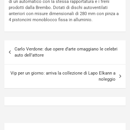
di un automatico con la stessa rapportatura e i freni
N
o
prodotti dalla Brembo. Dotati di dischi autoventilati
o
t
anteriori con misure dimensionali di 280 mm con pinza a
n
t
4 pistoncini monoblocco fissa in alluminio.
P
u
l
r
u
n
g
a
Navigazione
-
a
Carlo Verdone: due opere d’arte omaggiano le celebri
articoli
i
S
auto dell’attore
n
e
R
p
E
a
Vip per un giorno: arriva la collezione di Lapo Elkann a
E
n
noleggio
V
g
Agosto
Agosto
6,
5,
2026
2026
Admin
Admin