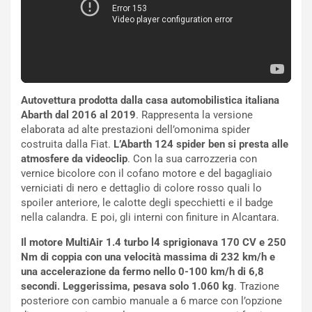
t
l
o
a
d
F
a
I
u
A
n
S
S
m
Autovettura prodotta dalla casa automobilistica italiana
U
e
Abarth dal 2016 al 2019
. Rappresenta la versione
V
n
elaborata ad alte prestazioni dell’omonima spider
E
t
costruita dalla Fiat.
L’Abarth 124 spider ben si presta alle
l
i
atmosfere da videoclip
. Con la sua carrozzeria con
e
s
vernice bicolore con il cofano motore e del bagagliaio
t
c
verniciati di nero e dettaglio di colore rosso quali lo
t
e
spoiler anteriore, le calotte degli specchietti e il badge
r
l
nella calandra. E poi, gli interni con finiture in Alcantara.
i
a
f
C
Il motore MultiAir 1.4 turbo l4 sprigionava 170 CV e 250
i
o
Nm di coppia con una velocità massima di 232 km/h e
c
r
una accelerazione da fermo nello 0-100 km/h di 6,8
a
s
secondi. Leggerissima, pesava solo 1.060 kg
. Trazione
t
a
posteriore con cambio manuale a 6 marce con l’opzione
o
N