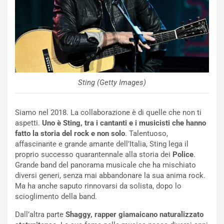
o
n
R
f
e
e
c
r
o
m
r
a
d
t
M
o
Sting (Getty Images)
o
l
n
’
d
O
Siamo nel 2018. La collaborazione è di quelle che non ti
i
r
aspetti.
Uno è Sting, tra i cantanti e i musicisti che hanno
a
a
fatto la storia del rock e non solo
. Talentuoso,
l
r
affascinante e grande amante dell’Italia, Sting lega il
e
i
proprio successo quarantennale alla storia dei
Police
.
:
o
Grande band del panorama musicale che ha mischiato
I
d
diversi generi, senza mai abbandonare la sua anima rock.
l
i
Ma ha anche saputo rinnovarsi da solista, dopo lo
V
P
scioglimento della band.
i
a
Dall’altra parte
Shaggy, rapper giamaicano naturalizzato
a
r