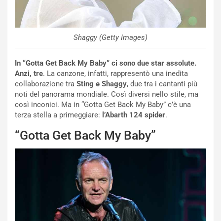
-
P
O
W
Shaggy (Getty Images)
E
R
S
In “Gotta Get Back My Baby” ci sono due star assolute.
t
Anzi, tre
. La canzone, infatti, rappresentò una inedita
a
collaborazione tra
Sting e Shaggy
, due tra i cantanti più
b
noti del panorama mondiale. Così diversi nello stile, ma
i
così inconici. Ma in “Gotta Get Back My Baby” c’è una
l
terza stella a primeggiare:
l’Abarth 124 spider
.
i
“Gotta Get Back My Baby”
s
c
e
u
n
N
NOTIZIE
u
o
C
v
o