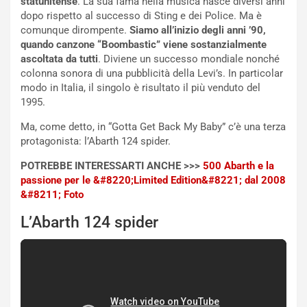
statunitense
. La sua fama nella musica nasce diversi anni
g
t
dopo rispetto al successo di Sting e dei Police. Ma è
g
e
comunque dirompente.
Siamo all’inizio degli anni ’90,
i
n
quando canzone “Boombastic” viene sostanzialmente
o
z
ascoltata da tutti
. Diviene un successo mondiale nonché
p
a
colonna sonora di una pubblicità della Levi’s. In particolar
i
d
modo in Italia, il singolo è risultato il più venduto del
ù
e
1995.
L
l
u
G
Ma, come detto, in “Gotta Get Back My Baby” c’è una terza
n
P
protagonista: l’Abarth 124 spider.
g
d
o
e
POTREBBE INTERESSARTI ANCHE >>>
500 Abarth e la
m
l
passione per le &#8220;Limited Edition&#8221; dal 2008
a
B
&#8211; Foto
i
a
L’Abarth 124 spider
C
h
o
r
m
a
p
i
i
n
u
: