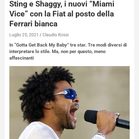
Sting e Shaggy, i nuovi “Miami
Vice” con la Fiat al posto della
Ferrari bianca
Luglio 25, 2021
Claudio Rossi
NOTIZIE
In “Gotta Get Back My Baby” tre star. Tre modi diversi di
N
interpretare lo stile. Ma, non per questo, meno
i
affascinanti
s
s
a
n
Q
a
s
h
q
a
i
e