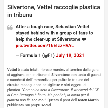
a
B
Silvertone, Vettel raccoglie plastica
i
a
in tribuna
C
h
o
r
After a tough race, Sebastian Vettel
m
a
stayed behind with a group of fans to
p
i
i
n
help the clear-up at Silverstone ❤️
u
:
pic.twitter.com/16EIzzHVAL
t
l
o
a
— Formula 1 (@F1)
July 19, 2021
d
F
a
I
u
A
Vettel
è stato infatti ripreso mentre, al termine della gara,
n
S
si aggirava per le tribune di
Silverstone
con tanto di guanti
S
m
e sacchetti dell’immondizia per pulire le tribune del
U
e
circuito raccogliendo bottigliette e altri oggetti di
V
n
plastica.
“Domenica sera a Silverstone. Il weekend del GP
E
t
di Gran Bretagna è finito. Ma per Seb, la corsa per il
l
i
pianeta non finisce mai”.
Questo il post dell’
Aston Martin
e
s
pubblicato sui propri social.
t
c