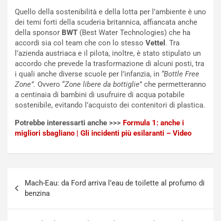
Quello della sostenibilità e della lotta per l’ambiente è uno
t
e
dei temi forti della scuderia britannica, affiancata anche
r
l
della sponsor
BWT
(Best Water Technologies) che ha
i
a
accordi sia col team che con lo stesso
Vettel
. Tra
f
C
l’azienda austriaca e il pilota, inoltre, è stato stipulato un
i
o
accordo che prevede la trasformazione di alcuni posti, tra
c
r
i quali anche diverse scuole per l’infanzia, in
“Bottle Free
a
s
Zone”.
Ovvero “
Zone libere da bottiglie
” che permetteranno
t
a
a centinaia di bambini di usufruire di acqua potabile
o
N
sostenibile, evitando l’acquisto dei contenitori di plastica.
N
o
o
t
Potrebbe interessarti anche >>>
Formula 1: anche i
n
t
migliori sbagliano | Gli incidenti più esilaranti – Video
P
u
l
r
u
n
g
a
Navigazione
-
a
Mach-Eau: da Ford arriva l’eau de toilette al profumo di
articoli
i
S
benzina
n
e
R
p
E
a
Voglia di moto e di mare: lo scooter che ti svolterà