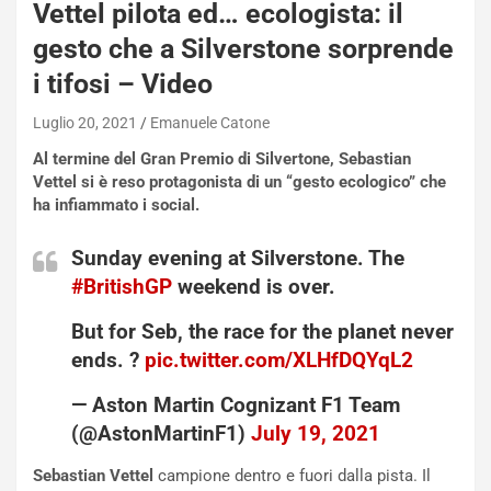
s
Vettel pilota ed… ecologista: il
c
gesto che a Silverstone sorprende
e
u
i tifosi – Video
n
N
Luglio 20, 2021
Emanuele Catone
NOTIZIE
u
Al termine del Gran Premio di Silvertone, Sebastian
o
C
Vettel si è reso protagonista di un “gesto ecologico” che
v
o
ha infiammato i social.
o
n
R
f
Sunday evening at Silverstone. The
e
e
#BritishGP
weekend is over.
c
r
o
m
But for Seb, the race for the planet never
r
a
ends. ?
pic.twitter.com/XLHfDQYqL2
d
t
M
o
— Aston Martin Cognizant F1 Team
o
l
(@AstonMartinF1)
July 19, 2021
n
’
d
O
Sebastian Vettel
campione dentro e fuori dalla pista. Il
i
r
pilota di
Formula 1
, quattro volte campione del mondo,