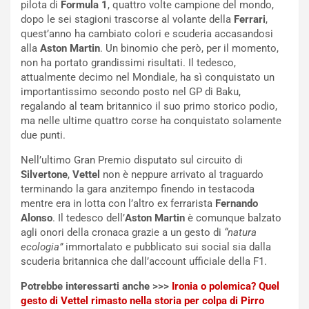
a
a
dopo le sei stagioni trascorse al volante della
Ferrari
,
l
r
quest’anno ha cambiato colori e scuderia accasandosi
e
i
alla
Aston Martin
. Un binomio che però, per il momento,
:
o
non ha portato grandissimi risultati. Il tedesco,
I
d
attualmente decimo nel Mondiale, ha sì conquistato un
l
i
importantissimo secondo posto nel GP di Baku,
V
P
regalando al team britannico il suo primo storico podio,
i
a
ma nelle ultime quattro corse ha conquistato solamente
a
r
due punti.
g
t
g
e
Nell’ultimo Gran Premio disputato sul circuito di
i
n
Silvertone
,
Vettel
non è neppure arrivato al traguardo
o
z
terminando la gara anzitempo finendo in testacoda
p
a
mentre era in lotta con l’altro ex ferrarista
Fernando
i
d
Alonso
. Il tedesco dell’
Aston Martin
è comunque balzato
ù
e
agli onori della cronaca grazie a un gesto di
“natura
L
l
ecologia”
immortalato e pubblicato sui social sia dalla
u
G
scuderia britannica che dall’account ufficiale della F1.
n
P
g
d
Potrebbe interessarti anche >>>
Ironia o polemica? Quel
o
e
gesto di Vettel rimasto nella storia per colpa di Pirro
m
l