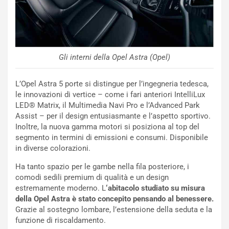
Gli interni della Opel Astra (Opel)
L’Opel Astra 5 porte si distingue per l’ingegneria tedesca,
le innovazioni di vertice – come i fari anteriori IntelliLux
LED® Matrix, il Multimedia Navi Pro e l’Advanced Park
Assist – per il design entusiasmante e l’aspetto sportivo.
Inoltre, la nuova gamma motori si posiziona al top del
segmento in termini di emissioni e consumi. Disponibile
NOTIZIE
in diverse colorazioni.
P
l
Ha tanto spazio per le gambe nella fila posteriore, i
NOTIZIE
a
comodi sedili premium di qualità e un design
C
y
estremamente moderno. L
‘abitacolo studiato su misura
o
s
della Opel Astra è stato concepito pensando al benessere.
n
e
Grazie al sostegno lombare, l’estensione della seduta e la
f
a
funzione di riscaldamento.
e
t