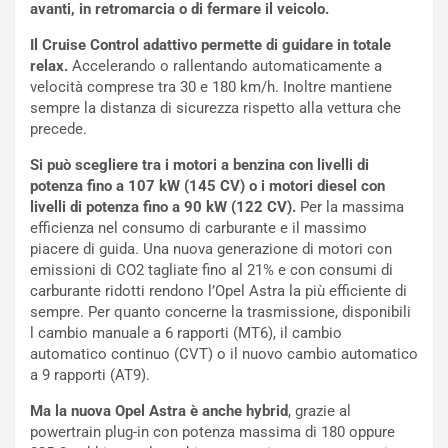
I
G
avanti, in retromarcia o di fermare il veicolo.
A
u
S
i
Il Cruise Control adattivo permette di guidare in totale
m
d
relax.
Accelerando o rallentando automaticamente a
e
a
velocità comprese tra 30 e 180 km/h. Inoltre mantiene
n
P
sempre la distanza di sicurezza rispetto alla vettura che
t
i
precede.
i
e
Si può scegliere tra i motori a benzina con livelli di
s
g
potenza fino a 107 kW (145 CV) o i motori diesel con
c
h
livelli di potenza fino a 90 kW (122 CV).
Per la massima
e
e
efficienza nel consumo di carburante e il massimo
l
v
piacere di guida. Una nuova generazione di motori con
a
o
emissioni di CO2 tagliate fino al 21% e con consumi di
C
l
carburante ridotti rendono l’Opel Astra la più efficiente di
o
e
sempre. Per quanto concerne la trasmissione, disponibili
r
e
l cambio manuale a 6 rapporti (MT6), il cambio
s
R
automatico continuo (CVT) o il nuovo cambio automatico
a
i
a 9 rapporti (AT9).
N
n
o
f
Ma la nuova Opel Astra è anche hybrid
, grazie al
t
o
powertrain plug-in con potenza massima di 180 oppure
t
r