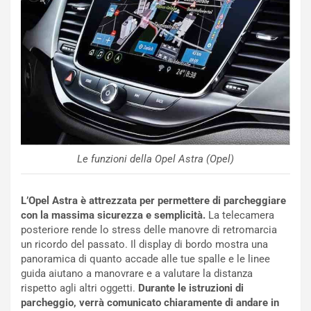
z
i
a
t
d
i
e
o
l
n
G
:
P
U
d
n
e
’
l
E
B
s
Le funzioni della Opel Astra (Opel)
a
p
h
e
r
r
L’Opel Astra è attrezzata per permettere di parcheggiare
a
i
con la massima sicurezza e semplicità.
La telecamera
i
e
posteriore rende lo stress delle manovre di retromarcia
n
n
un ricordo del passato. Il display di bordo mostra una
:
z
panoramica di quanto accade alle tue spalle e le linee
l
a
guida aiutano a manovrare e a valutare la distanza
a
d
rispetto agli altri oggetti.
Durante le istruzioni di
F
i
parcheggio, verrà comunicato chiaramente di andare in