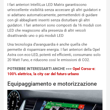
r
C
I fari anteriori IntelliLux LED Matrix garantiscono
m
h
un’eccellente visibilità senza accecare gli altri guidatori e
a
a
si adattano automaticamente, permettendoti di guidare
t
l
con gli abbaglianti inseriti senza disturbare gli altri
o
l
guidatori. I fari anteriori sono composti da 16 moduli con
l
e
LED che reagiscono alla presenza di altri veicoli
’
n
disattivando uno o più moduli LED
O
g
Una tecnologia d’avanguardia è anche quella che
r
e
permette di risparmiare energia. I fari anteriori della Opel
a
D
Astra con eco-LED, potenti ed efficienti, consumano solo
r
D
20 Watt l’uno, e riducono così le emissioni di CO2.
i
F
o
o
POTREBBE INTERESSARTI ANCHE >>>
Opel Corsa-e:
d
r
100% elettrica, la city car del futuro urbano
i
m
P
u
Equipaggiamento e motorizzazione
a
l
r
a
t
1
e
E
n
d