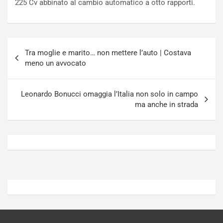
225 Cv abbinato al cambio automatico a otto rapporti.
u
z
r
a
n
t
a
a
Navigazione
a
[
Tra moglie e marito… non mettere l’auto | Costava
articoli
S
V
meno un avvocato
e
I
p
D
a
E
Leonardo Bonucci omaggia l’Italia non solo in campo
n
O
ma anche in strada
g
]
Agosto
Agosto
5,
4,
2026
2026
Admin
Admin