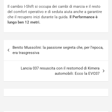
N
n
Il cambio I-Shift si occupa dei cambi di marcia e il resto
o
f
del comfort operativo e di seduta aiuta anche a garantire
t
o
che il recupero inizi durante la guida.
Il Performance è
t
r
lungo ben 12 metri.
u
z
r
a
n
t
a
a
Navigazione
a
[
Benito Mussolini: la passione segreta che, per l’epoca,
articoli
S
V
era trasgressiva
e
I
p
D
a
E
Lancia 037 resuscita con il restomod di Kimera
n
O
automobili: Ecco la EVO37
g
]
Agosto
Agosto
5,
4,
2026
2026
Admin
Admin