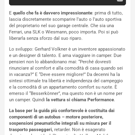
E
quello che fa è davvero impressionante
: prima di tutto,
lascia discretamente scomparire l’auto o l’auto sportiva
del proprietario nel suo garage centrale. Che sia una
Ferrari, una SLK o Wiesmann, poco importa. Poi si può
liberarla senza sforzo dal suo riparo.
Lo sviluppo: Gerhard Volkner è un inventore appassionato
e un designer di talento. E ama viaggiare in camper. Due
pensieri non lo abbandonano mai: “Perché dovresti
rinunciare al comfort e alla comodità di casa quando sei
in vacanza?” E “Deve essere migliore!” Da decenni ha la
sintesi ottimale tra libertà e indipendenza del campeggio
e la comodità di un appartamento comfort su ruote. È
emerso il “Besserkönner”, ma questo non è un nome per
un camper. Quindi
la vettura si chiama Performance
.
NOTIZIE
La base per la guida più confortevole è costituita dai
P
componenti di un autobus – motore posteriore,
l
sospensioni pneumatiche integrali su misura per il
NOTIZIE
a
trasporto passeggeri,
retarder. Non è esagerato
C
y