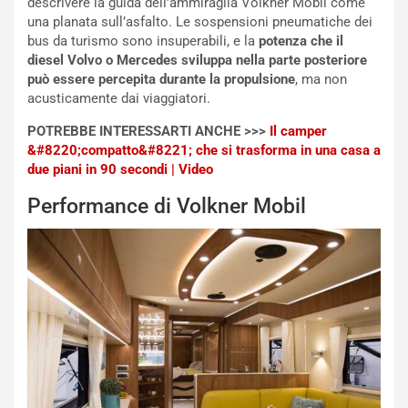
descrivere la guida dell’ammiraglia Volkner Mobil come
o
s
una planata sull’asfalto. Le sospensioni pneumatiche dei
n
e
bus da turismo sono insuperabili, e la
potenza che il
f
a
diesel Volvo o Mercedes sviluppa nella parte posteriore
e
t
può essere percepita durante la propulsione
, ma non
r
C
acusticamente dai viaggiatori.
m
h
a
a
POTREBBE INTERESSARTI ANCHE >>>
Il camper
t
l
&#8220;compatto&#8221; che si trasforma in una casa a
o
l
due piani in 90 secondi | Video
l
e
Performance di Volkner Mobil
’
n
O
g
r
e
a
D
r
D
i
F
o
o
d
r
i
m
P
u
a
l