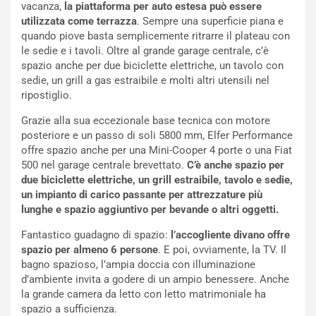
:
z
vacanza,
la piattaforma per auto estesa può essere
l
a
utilizzata come terrazza
. Sempre una superficie piana e
a
d
quando piove basta semplicemente ritrarre il plateau con
F
i
le sedie e i tavoli. Oltre al grande garage centrale, c’è
I
G
spazio anche per due biciclette elettriche, un tavolo con
A
u
sedie, un grill a gas estraibile e molti altri utensili nel
S
i
ripostiglio.
m
d
e
a
Grazie alla sua eccezionale base tecnica con motore
n
P
posteriore e un passo di soli 5800 mm, Elfer Performance
t
i
offre spazio anche per una Mini-Cooper 4 porte o una Fiat
i
e
500 nel garage centrale brevettato.
C’è anche spazio per
s
g
due biciclette elettriche, un grill estraibile, tavolo e sedie,
c
h
un impianto di carico passante per attrezzature più
e
e
lunghe e spazio aggiuntivo per bevande o altri oggetti.
l
v
Fantastico guadagno di spazio:
l’accogliente divano offre
a
o
spazio per almeno 6 persone
. E poi, ovviamente, la TV. Il
C
l
bagno spazioso, l’ampia doccia con illuminazione
o
e
d’ambiente invita a godere di un ampio benessere. Anche
r
e
la grande camera da letto con letto matrimoniale ha
s
R
spazio a sufficienza.
a
i