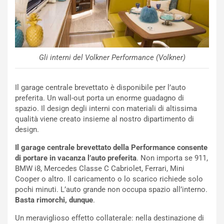
r
a
t
1
e
E
n
d
z
i
a
t
Gli interni del Volkner Performance (Volkner)
d
i
e
o
l
n
Il garage centrale brevettato è disponibile per l’auto
G
:
preferita. Un wall-out porta un enorme guadagno di
P
U
spazio. Il design degli interni con materiali di altissima
d
n
qualità viene creato insieme al nostro dipartimento di
e
’
design.
l
E
Il garage centrale brevettato della Performance consente
B
s
di portare in vacanza l’auto preferita
. Non importa se 911,
a
p
BMW i8, Mercedes Classe C Cabriolet, Ferrari, Mini
h
e
Cooper o altro. Il caricamento o lo scarico richiede solo
r
r
pochi minuti. L’auto grande non occupa spazio all’interno.
a
i
Basta rimorchi, dunque
.
i
e
n
n
Un meraviglioso effetto collaterale: nella destinazione di