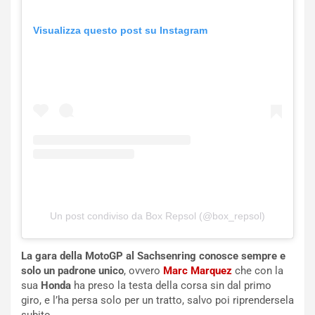
Visualizza questo post su Instagram
NOTIZIE
P
Un post condiviso da Box Repsol (@box_repsol)
l
NOTIZIE
a
C
y
La gara della MotoGP al Sachsenring conosce sempre e
o
s
solo un padrone unico
, ovvero
Marc Marquez
che con la
n
e
sua
Honda
ha preso la testa della corsa sin dal primo
f
a
giro, e l’ha persa solo per un tratto, salvo poi riprendersela
e
t