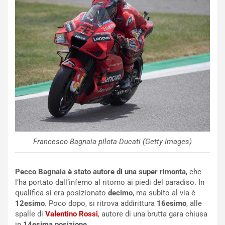
z
i
a
t
d
i
e
o
l
n
G
:
P
U
d
n
e
’
l
E
B
s
a
p
h
e
Francesco Bagnaia pilota Ducati (Getty Images)
r
r
a
i
i
e
Pecco Bagnaia è stato autore di una super rimonta
, che
n
n
l’ha portato dall’inferno al ritorno ai piedi del paradiso. In
:
z
qualifica si era posizionato
decimo
, ma subito al via è
l
a
12esimo
. Poco dopo, si ritrova addirittura
16esimo
, alle
a
d
spalle di
Valentino Rossi
, autore di una brutta gara chiusa
F
i
in
14esima posizione
.