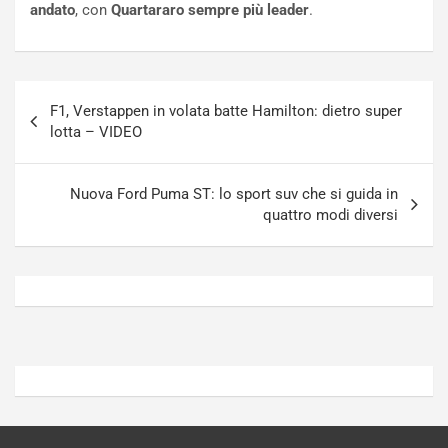
andato
, con
Quartararo sempre più leader
.
u
z
r
a
n
t
a
a
Navigazione
a
[
F1, Verstappen in volata batte Hamilton: dietro super
articoli
S
V
lotta – VIDEO
e
I
p
D
a
E
Nuova Ford Puma ST: lo sport suv che si guida in
n
O
quattro modi diversi
g
]
Agosto
Agosto
5,
4,
2026
2026
Admin
Admin