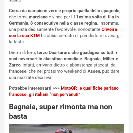
subito.
r
C
Corsa da campione vero e proprio quella dello spagnolo
,
m
h
che torna
marziano
e vince per
l’11esima volta di fila in
a
a
Germania
,
8 consecutive nella classe regina
. Insomma,
t
l
una pista decisamente favorevole, nonostante
Oliveira
o
l
con la sua KTM
ha abbia cercato di prenderlo e rovinargli
l
e
la festa.
’
n
O
g
Dietro di loro,
terzo Quartararo che guadagna su tutti i
r
e
suoi avversari in classifica mondiale
.
Bagnaia, Miller e
a
D
Zarco
, infatti, arrivano dietro e abbastanza staccati dal
r
D
francese
, che nel prossimo weekend di
Assen
, può dare
i
F
una mazzata decisiva.
o
o
d
r
Potrebbe interessarti >>>
MotoGP, le qualifiche parlano
i
m
francese: gli italiani “non pervenuti”
P
u
a
l
Bagnaia, super rimonta ma non
r
a
basta
t
1
e
E
n
d