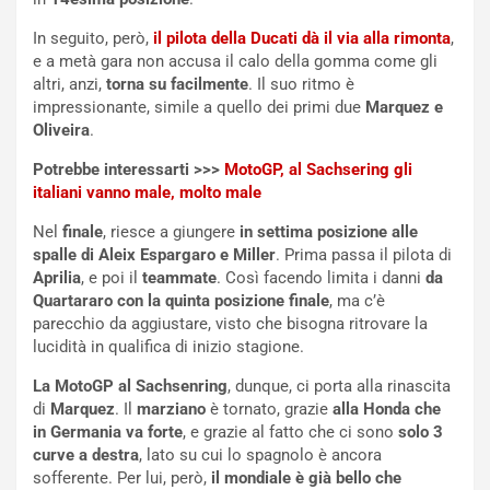
I
G
A
u
In seguito, però,
il pilota della Ducati dà il via alla rimonta
,
S
i
e a metà gara non accusa il calo della gomma come gli
m
d
altri, anzi,
torna su facilmente
. Il suo ritmo è
e
a
impressionante, simile a quello dei primi due
Marquez e
n
P
Oliveira
.
t
i
i
e
Potrebbe interessarti >>>
MotoGP, al Sachsering gli
s
g
italiani vanno male, molto male
c
h
Nel
finale
, riesce a giungere
in settima posizione alle
e
e
spalle di Aleix Espargaro e Miller
. Prima passa il pilota di
l
v
Aprilia
, e poi il
teammate
. Così facendo limita i danni
da
a
o
Quartararo con la quinta posizione finale
, ma c’è
C
l
parecchio da aggiustare, visto che bisogna ritrovare la
o
e
lucidità in qualifica di inizio stagione.
r
e
s
R
La MotoGP al Sachsenring
, dunque, ci porta alla rinascita
a
i
di
Marquez
. Il
marziano
è tornato, grazie
alla Honda che
N
n
in Germania va forte
, e grazie al fatto che ci sono
solo 3
o
f
curve a destra
, lato su cui lo spagnolo è ancora
t
o
sofferente. Per lui, però,
il mondiale è già bello che
t
r