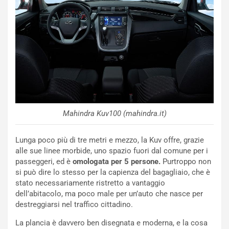
P
O
W
E
R
S
t
a
b
i
Mahindra Kuv100 (mahindra.it)
l
i
s
Lunga poco più di tre metri e mezzo, la Kuv offre, grazie
c
alle sue linee morbide, uno spazio fuori dal comune per i
e
passeggeri, ed è
omologata per 5 persone.
Purtroppo non
u
si può dire lo stesso per la capienza del bagagliaio, che è
n
stato necessariamente ristretto a vantaggio
N
dell’abitacolo, ma poco male per un’auto che nasce per
NOTIZIE
u
destreggiarsi nel traffico cittadino.
o
C
v
o
La plancia è davvero ben disegnata e moderna, e la cosa