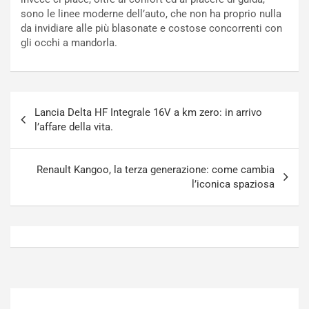
N
o
sono le linee moderne dell’auto, che non ha proprio nulla
o
t
da invidiare alle più blasonate e costose concorrenti con
n
t
gli occhi a mandorla.
P
u
l
r
u
n
g
a
Navigazione
-
a
Lancia Delta HF Integrale 16V a km zero: in arrivo
articoli
i
S
l’affare della vita.
n
e
R
p
E
a
Renault Kangoo, la terza generazione: come cambia
E
n
l’iconica spaziosa
V
g
Agosto
Agosto
6,
5,
2026
2026
Admin
Admin