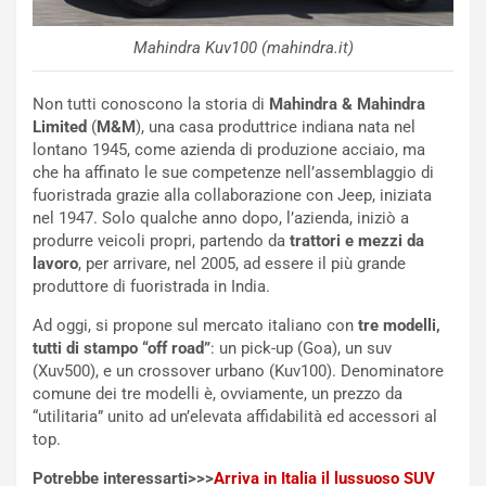
Mahindra Kuv100 (mahindra.it)
Non tutti conoscono la storia di
Mahindra & Mahindra
Limited
(
M&M
), una casa produttrice indiana nata nel
lontano 1945, come azienda di produzione acciaio, ma
che ha affinato le sue competenze nell’assemblaggio di
fuoristrada grazie alla collaborazione con Jeep, iniziata
nel 1947. Solo qualche anno dopo, l’azienda, iniziò a
produrre veicoli propri, partendo da
trattori e mezzi da
lavoro
, per arrivare, nel 2005, ad essere il più grande
produttore di fuoristrada in India.
Ad oggi, si propone sul mercato italiano con
tre modelli,
tutti di stampo “off road”
: un pick-up (Goa), un suv
(Xuv500), e un crossover urbano (Kuv100). Denominatore
comune dei tre modelli è, ovviamente, un prezzo da
“utilitaria” unito ad un’elevata affidabilità ed accessori al
top.
Potrebbe interessarti>>>
Arriva in Italia il lussuoso SUV