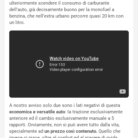
ulteriormente scendere il consumo di carburante
o
a
dell’auto, già decisamente buono per la monofuel a
d
F
benzina, che nell’extra urbano percorre quasi 20 km con
a
I
un litro.
u
A
n
S
S
m
U
e
V
n
E
t
l
i
e
s
t
c
t
e
r
l
i
a
f
C
A nostro avviso solo due sono i lati negativi di questa
i
o
economica e versatile auto
: la trazione esclusivamente
c
r
anteriore ed il cambio esclusivamente manuale a 5
a
s
rapporti. Ovviamente, non si può avere tutto dalla vita,
t
a
specialmente ad
un prezzo così contenuto.
Quello che
o
N
invece ci piace, oltre al confort ed al piacere di guida,