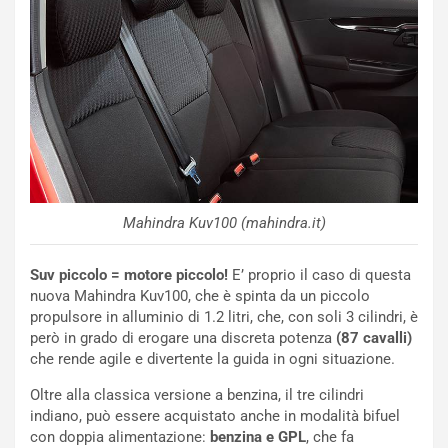
g
t
g
e
i
n
o
z
p
a
i
d
ù
e
L
l
u
G
n
P
g
d
Mahindra Kuv100 (mahindra.it)
o
e
m
l
a
B
Suv piccolo = motore piccolo!
E’ proprio il caso di questa
i
a
nuova Mahindra Kuv100, che è spinta da un piccolo
C
h
propulsore in alluminio di 1.2 litri, che, con soli 3 cilindri, è
o
r
però in grado di erogare una discreta potenza
(87 cavalli)
m
a
che rende agile e divertente la guida in ogni situazione.
p
i
Oltre alla classica versione a benzina, il tre cilindri
i
n
indiano, può essere acquistato anche in modalità bifuel
u
:
con doppia alimentazione:
benzina e GPL
, che fa
t
l