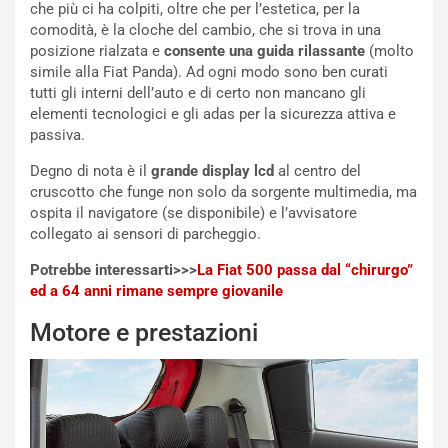
o
n
che più ci ha colpiti, oltre che per l’estetica, per la
R
f
comodità, è la cloche del cambio, che si trova in una
e
e
posizione rialzata e
consente una guida rilassante
(molto
c
r
simile alla Fiat Panda). Ad ogni modo sono ben curati
o
m
tutti gli interni dell’auto e di certo non mancano gli
r
a
elementi tecnologici e gli adas per la sicurezza attiva e
d
t
passiva.
M
o
Degno di nota è il
grande display lcd
al centro del
o
l
cruscotto che funge non solo da sorgente multimedia, ma
n
’
ospita il navigatore (se disponibile) e l’avvisatore
d
O
collegato ai sensori di parcheggio.
i
r
a
a
Potrebbe interessarti>>>
La Fiat 500 passa dal “chirurgo”
l
r
ed a 64 anni rimane sempre giovanile
e
i
:
o
Motore e prestazioni
I
d
l
i
V
P
i
a
a
r