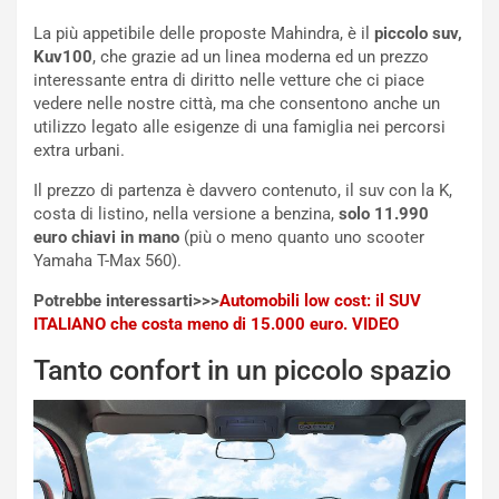
La più appetibile delle proposte Mahindra, è il
piccolo suv,
Kuv100
, che grazie ad un linea moderna ed un prezzo
interessante entra di diritto nelle vetture che ci piace
vedere nelle nostre città, ma che consentono anche un
utilizzo legato alle esigenze di una famiglia nei percorsi
NOTIZIE
extra urbani.
N
i
Il prezzo di partenza è davvero contenuto, il suv con la K,
s
costa di listino, nella versione a benzina,
solo 11.990
s
euro chiavi in mano
(più o meno quanto uno scooter
a
Yamaha T-Max 560).
n
Potrebbe interessarti>>>
Automobili low cost: il SUV
Q
ITALIANO che costa meno di 15.000 euro. VIDEO
a
s
Tanto confort in un piccolo spazio
h
q
a
i
e
-