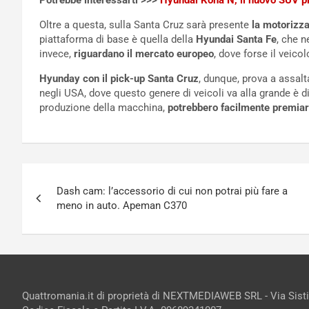
Potrebbe interessarti >>>
Hyundai Kona N, il nuovo SUV pr
Oltre a questa, sulla Santa Cruz sarà presente
la motorizza
piattaforma di base è quella della
Hyundai Santa Fe
, che n
invece,
riguardano il mercato europeo
, dove forse il veicol
Hyunday con il pick-up Santa Cruz
, dunque, prova a assalt
negli USA, dove questo genere di veicoli va alla grande è di
produzione della macchina,
potrebbero facilmente premiar
Navigazione
Dash cam: l’accessorio di cui non potrai più fare a
articoli
meno in auto. Apeman C370
Quattromania.it di proprietà di NEXTMEDIAWEB SRL - Via Sist