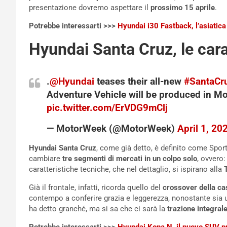
presentazione dovremo aspettare il
prossimo 15 aprile
.
Potrebbe interessarti >>>
Hyundai i30 Fastback, l’asiatica
Hyundai Santa Cruz, le cara
.
@Hyundai
teases their all-new
#SantaCr
Adventure Vehicle will be produced in M
pic.twitter.com/ErVDG9mClj
— MotorWeek (@MotorWeek)
April 1, 20
Hyundai Santa Cruz
, come già detto, è definito come Spor
cambiare
tre segmenti di mercati in un colpo solo
, ovvero
caratteristiche tecniche, che nel dettaglio, si ispirano alla
Già il frontale, infatti, ricorda quello del
crossover della ca
contempo a conferire grazia e leggerezza, nonostante sia
ha detto granché, ma si sa che ci sarà la
trazione integral