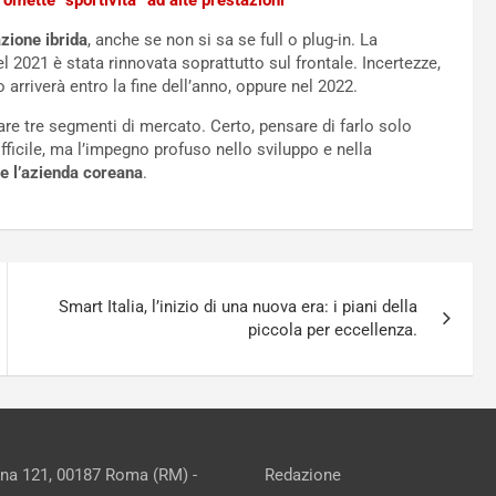
omette “sportività” ad alte prestazioni
zione ibrida
, anche se non si sa se full o plug-in. La
el 2021 è stata rinnovata soprattutto sul frontale. Incertezze,
o arriverà entro la fine dell’anno, oppure nel 2022.
are tre segmenti di mercato. Certo, pensare di farlo solo
fficile, ma l’impegno profuso nello sviluppo e nella
e l’azienda coreana
.
Smart Italia, l’inizio di una nuova era: i piani della
piccola per eccellenza.
ina 121, 00187 Roma (RM) -
Redazione