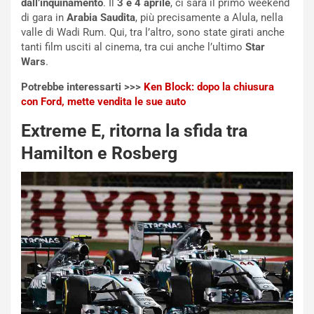
R
f
dall’inquinamento
. Il
3 e 4 aprile
, ci sarà il primo weekend
e
e
di gara in
Arabia Saudita
, più precisamente a Alula, nella
c
r
valle di Wadi Rum. Qui, tra l’altro, sono state girati anche
o
m
tanti film usciti al cinema, tra cui anche l’ultimo
Star
r
a
Wars
.
d
t
Potrebbe interessarti >>>
Ken Block: dopo la chiusura
M
o
con Ford, mette vendita le sue auto
o
l
n
’
Extreme E, ritorna la sfida tra
d
O
i
r
Hamilton e Rosberg
a
a
l
r
e
i
:
o
I
d
l
i
V
P
i
a
a
r
g
t
g
e