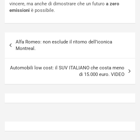
o
t
vincere, ma anche di dimostrare che un futuro
a zero
n
t
emissioni
è possibile.
P
u
l
r
u
n
g
a
Navigazione
-
a
Alfa Romeo: non esclude il ritorno dell’iconica
articoli
i
S
Montreal.
n
e
R
p
E
a
Automobili low cost: il SUV ITALIANO che costa meno
E
n
di 15.000 euro. VIDEO
V
g
Agosto
Agosto
6,
5,
2026
2026
Admin
Admin