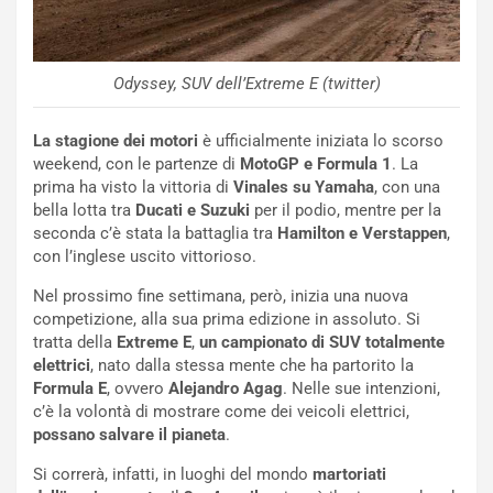
O
W
E
R
Odyssey, SUV dell’Extreme E (twitter)
S
t
La stagione dei motori
è ufficialmente iniziata lo scorso
a
weekend, con le partenze di
MotoGP e Formula 1
. La
b
prima ha visto la vittoria di
Vinales su Yamaha
, con una
i
bella lotta tra
Ducati e Suzuki
per il podio, mentre per la
l
seconda c’è stata la battaglia tra
Hamilton e Verstappen
,
i
con l’inglese uscito vittorioso.
s
c
Nel prossimo fine settimana, però, inizia una nuova
e
competizione, alla sua prima edizione in assoluto. Si
u
tratta della
Extreme E
,
un campionato di SUV totalmente
n
elettrici
, nato dalla stessa mente che ha partorito la
N
Formula E
, ovvero
Alejandro Agag
. Nelle sue intenzioni,
NOTIZIE
u
c’è la volontà di mostrare come dei veicoli elettrici,
o
C
possano salvare il pianeta
.
v
o
o
n
Si correrà, infatti, in luoghi del mondo
martoriati