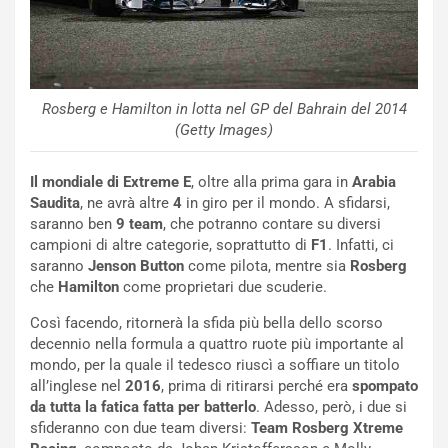
i
n
o
z
p
a
i
d
ù
e
Rosberg e Hamilton in lotta nel GP del Bahrain del 2014
L
l
(Getty Images)
u
G
n
P
g
d
Il mondiale di Extreme E
, oltre alla prima gara in
Arabia
o
e
Saudita
, ne avrà altre
4
in giro per il mondo. A sfidarsi,
m
l
saranno ben
9 team
, che potranno contare su diversi
a
B
campioni di altre categorie, soprattutto di
F1
. Infatti, ci
i
a
saranno
Jenson Button
come pilota, mentre sia
Rosberg
C
h
che
Hamilton
come proprietari due scuderie.
o
r
Così facendo, ritornerà la sfida più bella dello scorso
m
a
decennio nella formula a quattro ruote più importante al
p
i
mondo, per la quale il tedesco riuscì a soffiare un titolo
i
n
all’inglese nel
2016
, prima di ritirarsi perché era
spompato
u
:
da tutta la fatica fatta per batterlo
. Adesso, però, i due si
t
l
sfideranno con due team diversi:
Team Rosberg Xtreme
o
a