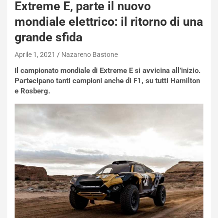
Extreme E, parte il nuovo
mondiale elettrico: il ritorno di una
grande sfida
NOTIZIE
Aprile 1, 2021
Nazareno Bastone
N
i
Il campionato mondiale di Extreme E si avvicina all’inizio.
s
Partecipano tanti campioni anche di F1, su tutti Hamilton
s
e Rosberg.
a
n
Q
a
s
h
q
a
i
e
-
P