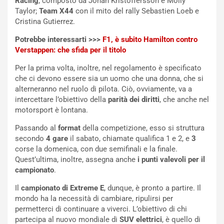
Racing
, composto da Johan Kristoffersson e Molly
d
F
Taylor;
Team X44
con il mito del rally Sebastien Loeb e
a
I
Cristina Gutierrez.
u
A
n
S
Potrebbe interessarti >>>
F1, è subito Hamilton contro
S
m
Verstappen: che sfida per il titolo
U
e
V
n
Per la prima volta, inoltre, nel regolamento è specificato
E
t
che ci devono essere sia un uomo che una donna, che si
l
i
alterneranno nel ruolo di pilota. Ciò, ovviamente, va a
e
s
intercettare l’obiettivo della
parità dei diritti
, che anche nel
t
c
motorsport è lontana.
t
e
Passando al
format
della competizione, esso si struttura
r
l
secondo
4 gare
il sabato, chiamate qualifica 1 e 2, e
3
i
a
corse la domenica, con due semifinali e la finale.
f
C
Quest’ultima, inoltre, assegna anche
i punti valevoli per il
i
o
campionato
.
c
r
a
s
Il
campionato di Extreme E
, dunque, è pronto a partire. Il
t
a
mondo ha la necessità di cambiare, ripulirsi per
o
N
permetterci di continuare a viverci. L’obiettivo di chi
N
o
partecipa al nuovo mondiale di
SUV elettrici
, è quello di