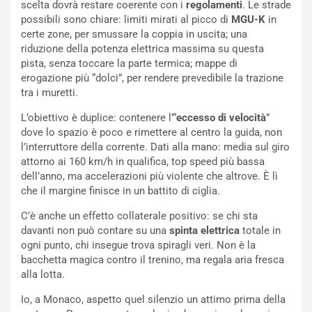
scelta dovrà restare coerente con i
regolamenti
. Le strade
t
l
possibili sono chiare: limiti mirati al picco di
MGU-K
in
o
a
certe zone, per smussare la coppia in uscita; una
d
F
riduzione della potenza elettrica massima su questa
a
I
pista, senza toccare la parte termica; mappe di
u
A
erogazione più “dolci”, per rendere prevedibile la trazione
n
S
tra i muretti.
S
m
U
e
L’obiettivo è duplice: contenere l’“
eccesso di velocità
”
V
n
dove lo spazio è poco e rimettere al centro la guida, non
E
t
l’interruttore della corrente. Dati alla mano: media sul giro
l
i
attorno ai 160 km/h in qualifica, top speed più bassa
e
s
dell’anno, ma accelerazioni più violente che altrove. È lì
t
c
che il margine finisce in un battito di ciglia.
t
e
C’è anche un effetto collaterale positivo: se chi sta
r
l
davanti non può contare su una
spinta elettrica
totale in
i
a
ogni punto, chi insegue trova spiragli veri. Non è la
f
C
bacchetta magica contro il trenino, ma regala aria fresca
i
o
alla lotta.
c
r
a
s
Io, a Monaco, aspetto quel silenzio un attimo prima della
t
a