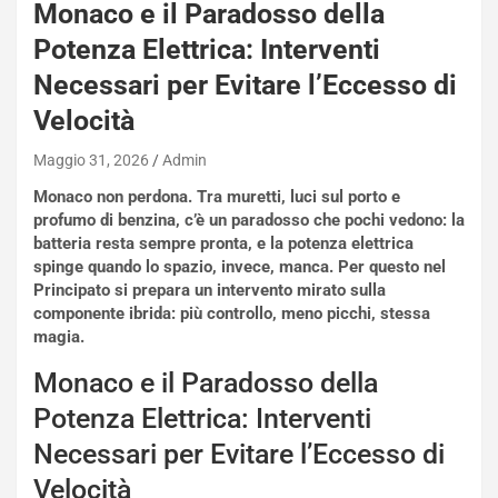
Monaco e il Paradosso della
-
P
Potenza Elettrica: Interventi
O
Necessari per Evitare l’Eccesso di
W
E
Velocità
R
S
Maggio 31, 2026
Admin
t
Monaco non perdona. Tra muretti, luci sul porto e
a
profumo di benzina, c’è un paradosso che pochi vedono: la
b
batteria
resta sempre pronta, e la
potenza elettrica
i
spinge quando lo spazio, invece, manca. Per questo nel
l
Principato
si prepara un intervento mirato sulla
i
componente ibrida: più controllo, meno picchi, stessa
s
magia.
c
e
Monaco e il Paradosso della
u
Potenza Elettrica: Interventi
n
N
Necessari per Evitare l’Eccesso di
NOTIZIE
u
Velocità
o
C