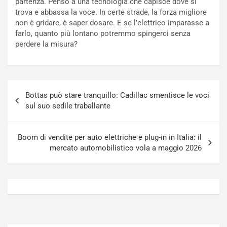
partenza. Penso a una tecnologia che capisce dove si
o
N
trova e abbassa la voce. In certe strade, la forza migliore
N
o
non è gridare, è saper dosare. E se l’elettrico imparasse a
o
t
farlo, quanto più lontano potremmo spingerci senza
n
t
perdere la misura?
P
u
l
r
u
n
g
a
Navigazione
-
a
Bottas può stare tranquillo: Cadillac smentisce le voci
articoli
i
S
sul suo sedile traballante
n
e
R
p
E
a
Boom di vendite per auto elettriche e plug-in in Italia: il
E
n
mercato automobilistico vola a maggio 2026
V
g
Agosto
Agosto
6,
5,
2026
2026
Admin
Admin