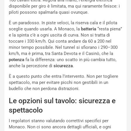
a
r
disponibile per giro è limitata, ma qui raramente finisce: i
g
t
piloti possono spalmarla quasi ovunque.
g
e
i
n
È un paradosso. In piste veloci, la riserva cala e il pilota
o
z
sceglie quando usarla. A Monaco, la
batteria
“resta piena”
p
a
e la spinta c’è a ogni uscita di curva. Non si tratta di
i
d
toccare i 330 km/h. Qui conta andare da 60 a 200 nel
ù
e
minor tempo possibile. Nel tunnel si sfiorano i 290–300
L
l
km/h, ma è prima, tra Santa Devota e il Casinò, che la
u
G
potenza
fa la differenza: uno scatto in più cambia tutto,
n
P
anche la percezione di
sicurezza
.
g
d
o
e
È a questo punto che entra l’intervento. Non per togliere
m
l
spettacolo, ma per evitare picchi non gestibili in un
a
B
budello che non perdona distrazioni.
i
a
Le opzioni sul tavolo: sicurezza e
C
h
o
r
spettacolo
m
a
p
i
I regolatori stanno valutando correttivi specifici per
i
n
Monaco. Non ci sono ancora dettagli ufficiali, e ogni
u
: