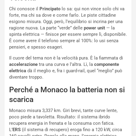
v
o
Chi conosce il
Principato
lo sa: qui non vince solo chi va
o
n
forte, ma chi sa dove e come farlo. Le piste cittadine
R
f
esigono misura. Oggi, però, l’equilibrio si incrina per una
e
e
ragione nuova. La parte “verde” delle
power unit
— la
c
r
spinta elettrica — finisce per essere sempre lì, disponibile.
o
m
È come avere il telefono sempre al 100%: lo usi senza
r
a
pensieri, e spesso esageri.
d
t
M
o
Il cuore del tema non è la velocità pura. È la fiammata di
o
l
accelerazione
tra una curva e l’altra. Lì, la
componente
n
’
elettrica
dà il meglio e, fra i guard-rail, quel “meglio” può
d
O
diventare troppo.
i
r
a
a
Perché a Monaco la batteria non si
l
r
scarica
e
i
:
o
Monaco misura 3,337 km. Giri brevi, tante curve lente,
I
d
poco piede a tavoletta. Risultato: il sistema ibrido
l
i
recupera energia in frenata e la consuma con fatica.
V
P
L’
ERS
(il sistema di recupero) eroga fino a 120 kW, circa
i
a
160 cavalli extra. Regola alla mano, l’energia elettrica