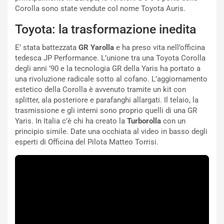
L
l
Corolla sono state vendute col nome Toyota Auris.
u
G
Toyota: la trasformazione inedita
n
P
g
d
E’ stata battezzata
GR Yarolla
e ha preso vita nell’officina
o
e
tedesca JP Performance. L’unione tra una Toyota Corolla
m
l
degli anni ’90 e la tecnologia GR della Yaris ha portato a
a
B
una rivoluzione radicale sotto al cofano. L’aggiornamento
i
a
estetico della Corolla è avvenuto tramite un kit con
C
h
splitter, ala posteriore e parafanghi allargati. Il telaio, la
o
r
trasmissione e gli interni sono proprio quelli di una GR
m
a
Yaris. In Italia c’è chi ha creato la
Turborolla
con un
p
i
principio simile. Date una occhiata al video in basso degli
i
n
esperti di Officina del Pilota Matteo Torrisi.
u
:
t
l
o
a
d
F
a
I
u
A
n
S
S
m