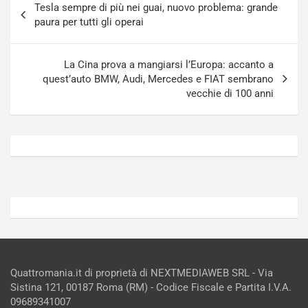
g
a
Tesla sempre di più nei guai, nuovo problema: grande
articoli
-
a
paura per tutti gli operai
i
S
n
e
R
p
La Cina prova a mangiarsi l’Europa: accanto a
E
a
quest’auto BMW, Audi, Mercedes e FIAT sembrano
E
n
vecchie di 100 anni
V
g
Agosto
Agosto
6,
5,
2026
2026
Admin
Admin
Quattromania.it di proprietà di NEXTMEDIAWEB SRL - Via
Sistina 121, 00187 Roma (RM) - Codice Fiscale e Partita I.V.A.
09689341007