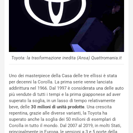
d
t
M
o
o
l
n
’
d
O
i
r
a
a
l
r
e
i
:
o
Toyota: la trasformazione inedita (Ansa) Quattromania.it
I
d
l
i
V
P
Uno dei masterpiece della Casa delle tre ellissi è stata
i
a
per decenni la Corolla. La prima serie venne lanciata
a
r
addirittura nel 1966. Dal 1997 è considerata una delle auto
g
t
più vendute di tutti i tempi e la prima giapponese ad aver
g
e
superato la soglia, in un lasso di tempo relativamente
i
n
beve, delle
30 milioni di unità prodotte
. Una crescita
o
z
repentina, grazie alle diverse varianti, la Toyota ha
p
a
superato anche la soglia dei 50 milioni di esemplari di
i
d
Corolla in tutto il mondo. Dal 2007 al 2019, in molti Stati,
ù
e
principalmente in Europa, le versioni a 3 e 5 porte della