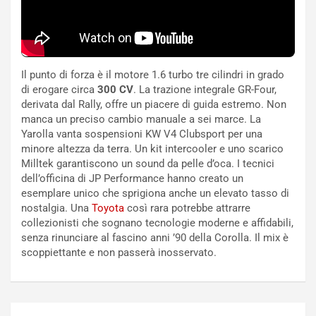
U
e
V
n
E
t
l
i
e
s
Il punto di forza è il motore 1.6 turbo tre cilindri in grado
t
c
di erogare circa
300 CV
. La trazione integrale GR-Four,
t
e
derivata dal Rally, offre un piacere di guida estremo. Non
r
l
manca un preciso cambio manuale a sei marce. La
i
a
Yarolla vanta sospensioni KW V4 Clubsport per una
f
C
minore altezza da terra. Un kit intercooler e uno scarico
i
o
Milltek garantiscono un sound da pelle d’oca. I tecnici
c
r
dell’officina di JP Performance hanno creato un
a
s
esemplare unico che sprigiona anche un elevato tasso di
t
a
nostalgia. Una
Toyota
così rara potrebbe attrarre
o
N
collezionisti che sognano tecnologie moderne e affidabili,
N
o
senza rinunciare al fascino anni ’90 della Corolla. Il mix è
o
t
scoppiettante e non passerà inosservato.
n
t
P
u
l
r
u
n
Navigazione