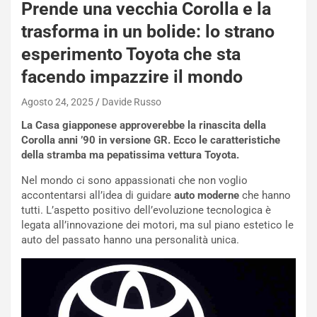
Prende una vecchia Corolla e la
t
a
trasforma in un bolide: lo strano
b
esperimento Toyota che sta
i
l
facendo impazzire il mondo
i
s
Agosto 24, 2025
Davide Russo
c
e
La Casa giapponese approverebbe la rinascita della
u
Corolla anni ’90 in versione GR. Ecco le caratteristiche
n
della stramba ma pepatissima vettura Toyota.
N
Nel mondo ci sono appassionati che non voglio
NOTIZIE
u
accontentarsi all’idea di guidare
auto moderne
che hanno
o
C
tutti. L’aspetto positivo dell’evoluzione tecnologica è
v
o
legata all’innovazione dei motori, ma sul piano estetico le
o
n
auto del passato hanno una personalità unica.
R
f
e
e
c
r
o
m
r
a