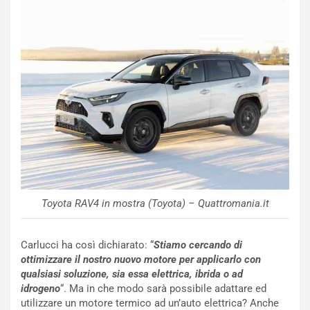
m
a
p
i
i
n
u
:
t
l
o
a
d
F
a
I
u
A
n
S
S
m
U
e
V
n
E
t
Toyota RAV4 in mostra (Toyota) – Quattromania.it
l
i
e
s
t
c
Carlucci ha così dichiarato: “
Stiamo cercando di
t
e
ottimizzare il nostro nuovo motore per applicarlo con
r
l
qualsiasi soluzione, sia essa elettrica, ibrida o ad
i
a
idrogeno
“. Ma in che modo sarà possibile adattare ed
f
C
utilizzare un motore termico ad un’auto elettrica? Anche
i
o