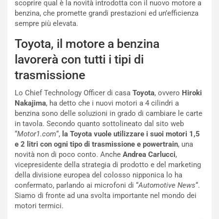
scoprire qual è la novità introdotta con il nuovo motore a
l
i
benzina, che promette grandi prestazioni ed un’efficienza
V
P
sempre più elevata.
i
a
a
r
Toyota, il motore a benzina
g
t
lavorerà con tutti i tipi di
g
e
i
n
trasmissione
o
z
p
a
Lo Chief Technology Officer di casa
Toyota
, ovvero
Hiroki
i
d
Nakajima
, ha detto che i nuovi motori a 4 cilindri a
ù
e
benzina sono delle soluzioni in grado di cambiare le carte
L
l
in tavola. Secondo quanto sottolineato dal sito web
u
G
“
Motor1.com
“,
la Toyota vuole utilizzare i suoi motori 1,5
n
P
e 2 litri con ogni tipo di trasmissione e powertrain
, una
g
d
novità non di poco conto. Anche
Andrea Carlucci
,
o
e
vicepresidente della strategia di prodotto e del marketing
m
l
della divisione europea del colosso nipponica lo ha
a
B
confermato, parlando ai microfoni di “
Automotive News
“.
i
a
Siamo di fronte ad una svolta importante nel mondo dei
C
h
motori termici.
o
r