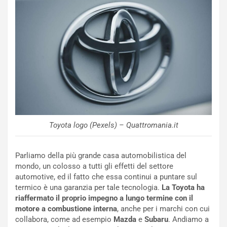
N
NOTIZIE
u
o
C
v
o
o
n
R
f
e
e
c
r
o
m
r
a
d
t
Toyota logo (Pexels) – Quattromania.it
M
o
o
l
n
’
Parliamo della più grande casa automobilistica del
d
O
mondo, un colosso a tutti gli effetti del settore
i
r
automotive, ed il fatto che essa continui a puntare sul
a
a
termico è una garanzia per tale tecnologia.
La Toyota ha
l
r
riaffermato il proprio impegno a lungo termine con il
e
i
motore a combustione interna
, anche per i marchi con cui
:
o
collabora, come ad esempio
Mazda
e
Subaru
. Andiamo a
I
d