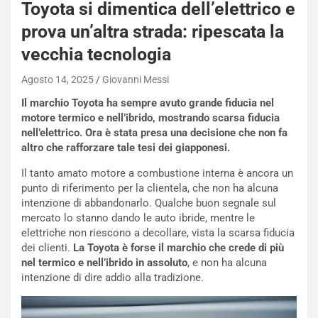
q
Toyota si dimentica dell’elettrico e
a
prova un’altra strada: ripescata la
i
e
vecchia tecnologia
-
P
Agosto 14, 2025
Giovanni Messi
O
Il marchio Toyota ha sempre avuto grande fiducia nel
W
motore termico e nell’ibrido, mostrando scarsa fiducia
E
nell’elettrico. Ora è stata presa una decisione che non fa
R
altro che rafforzare tale tesi dei giapponesi.
S
t
Il tanto amato motore a combustione interna è ancora un
a
punto di riferimento per la clientela, che non ha alcuna
b
intenzione di abbandonarlo. Qualche buon segnale sul
i
mercato lo stanno dando le auto ibride, mentre le
l
elettriche non riescono a decollare, vista la scarsa fiducia
i
dei clienti.
La Toyota è forse il marchio che crede di più
s
nel termico e nell’ibrido in assoluto
, e non ha alcuna
c
intenzione di dire addio alla tradizione.
e
u
n