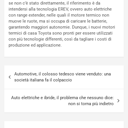
se non c’è stato direttamente, il riferimento è da
c
r
intendersi alla tecnologia EREV, ovvero auto elettriche
a
s
con range extender, nelle quali il motore termico non
t
a
muove le ruote, ma si occupa di caricare le batterie,
o
N
garantendo maggiori autonomie. Dunque, i nuovi motori
N
o
termici di casa Toyota sono pronti per essere utilizzati
o
t
con più tecnologie differenti, così da tagliare i costi di
n
t
produzione ed applicazione.
P
u
l
r
u
n
g
a
Navigazione
-
a
Automotive, il colosso tedesco viene venduto: una
articoli
i
S
società italiana fa il colpaccio
n
e
R
p
E
a
Auto elettriche e ibride, il problema che nessuno dice:
E
n
non si torna più indietro
V
g
Agosto
Agosto
6,
5,
2026
2026