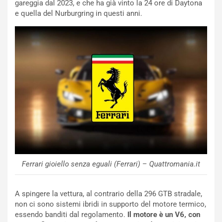
gareggia dal 2023, e che ha già vinto la 24 ore di Daytona
P
e quella del Nurburgring in questi anni.
l
NOTIZIE
a
C
y
o
s
n
e
f
a
e
t
r
C
m
h
a
a
t
l
o
l
l
e
’
n
O
g
Ferrari gioiello senza eguali (Ferrari) – Quattromania.it
r
e
a
D
A spingere la vettura, al contrario della 296 GTB stradale,
r
D
non ci sono sistemi ibridi in supporto del motore termico,
i
F
essendo banditi dal regolamento.
Il motore è un V6, con
o
o