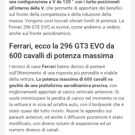
una configurazione a V da 120 ° con i turbo posizionati
d
r
all’interno della V
, che permette di apportare dei benefici
i
m
sul fronte della compattezza e della riduzione della
P
u
massa. Vengono così toccati elevati livelli di potenza. La
a
l
Ferrari 296 GTE EVO si evolve, come andremo a vedere,
r
a
anche sul fronte aerodinamico.
t
1
e
E
Ferrari, ecco la 296 GT3 EVO da
n
d
z
i
600 cavalli di potenza massima
a
t
d
i
I tecnici di casa
Ferrari
hanno deciso di puntare
e
o
sull’0ttenimento di una risposta più prevedile e stabile
l
n
della vettura.
La potenza massima di 600 cavalli va
G
:
gestita da una piattaforma aerodinamica precisa
, con
P
U
miglioramenti apportati al carico verticale anteriore. Si
d
n
vuole minimizzare la perdita di carico nel momento in cui
e
’
la vettura è in scia ad un’altra auto, con il bodywork che è
l
E
stato quasi del tutto rivisto. Nuove le appendici sui
B
s
paraurti anteriori, ed anche il diffusore posteriore è stato
a
p
modificato, con diversi volumi di espansione ed un
h
e
numero diverso di canali.