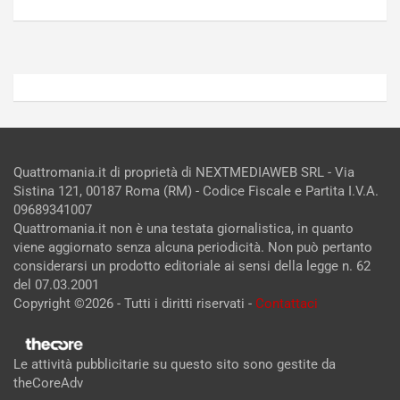
2026
2026
Admin
Admin
Quattromania.it di proprietà di NEXTMEDIAWEB SRL - Via
Sistina 121, 00187 Roma (RM) - Codice Fiscale e Partita I.V.A.
09689341007
Quattromania.it non è una testata giornalistica, in quanto
viene aggiornato senza alcuna periodicità. Non può pertanto
considerarsi un prodotto editoriale ai sensi della legge n. 62
del 07.03.2001
Copyright ©2026 - Tutti i diritti riservati -
Contattaci
Le attività pubblicitarie su questo sito sono gestite da
theCoreAdv