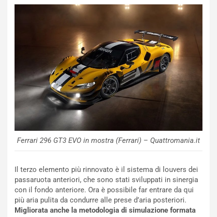
r
r
a
i
i
e
n
n
:
z
l
a
a
d
F
i
I
G
A
u
S
i
m
d
e
a
n
P
Ferrari 296 GT3 EVO in mostra (Ferrari) – Quattromania.it
t
i
i
e
s
g
Il terzo elemento più rinnovato è il sistema di louvers dei
c
h
passaruota anteriori, che sono stati sviluppati in sinergia
e
e
con il fondo anteriore. Ora è possibile far entrare da qui
l
v
più aria pulita da condurre alle prese d’aria posteriori.
a
o
Migliorata anche la metodologia di simulazione formata
C
l