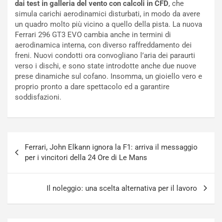
dai test in galleria del vento con calcoli in CFD
, che
o
e
simula carichi aerodinamici disturbati, in modo da avere
r
e
un quadro molto più vicino a quello della pista. La nuova
s
R
Ferrari 296 GT3 EVO cambia anche in termini di
a
i
aerodinamica interna, con diverso raffreddamento dei
N
n
freni. Nuovi condotti ora convogliano l’aria dei paraurti
o
f
verso i dischi, e sono state introdotte anche due nuove
t
o
prese dinamiche sul cofano. Insomma, un gioiello vero e
t
r
proprio pronto a dare spettacolo ed a garantire
u
z
soddisfazioni.
r
a
n
t
a
a
a
[
Navigazione
S
V
Ferrari, John Elkann ignora la F1: arriva il messaggio
articoli
e
I
per i vincitori della 24 Ore di Le Mans
p
D
a
E
n
O
Il noleggio: una scelta alternativa per il lavoro
g
]
Agosto
Agosto
5,
4,