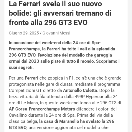
La Ferrari svela il suo nuovo
bolide: gli avversari tremano di
fronte alla 296 GT3 EVO
Giugno 29, 2025
Giovanni Messi
In occasione del week-end della 24 ore di Spa-
Francorchamps, la Ferrari ha tolto i veli alla splendida
296 GT3 EVO, l’evoluzione del modello che gareggia
ormai dal 2023 sulle piste di tutto il mondo. Scopriamo i
suoi segreti.
Per una
Ferrari
che zoppica in F1, ce n’è una che è grande
protagonista nelle gare di durata, mediante il programma
Competizioni GT diretto da
Antonello Coletta
. Dopo la
terza vittoria di fila ottenuta dalla 499P Hypercar alla 24
ore di Le Mans, in questo week-end tocca alle 296 GT3 di
AF Corse-Francorchamps Motors
difendere i colori del
Cavallino durante la 24 ore di Spa. Prima del via della
classica belga,
la casa di Maranello ha svelato la 296
GT3 EVO
, una versione aggiornata del modello che
NOTIZIE