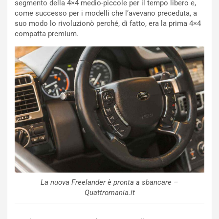
f
a
segmento della 4×4 medio-piccole per il tempo libero e,
e
t
come successo per i modelli che l’avevano preceduta, a
r
C
suo modo lo rivoluzionò perché, di fatto, era la prima 4×4
m
h
compatta premium.
a
a
t
l
o
l
l
e
’
n
O
g
r
e
a
D
r
D
i
F
o
o
d
r
i
m
P
u
La nuova Freelander è pronta a sbancare –
a
l
Quattromania.it
r
a
t
1
e
E