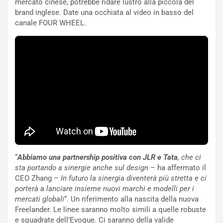
mercato cinese, potrebbe ridare lustro alla piccola del
F
i
brand inglese. Date una occhiata al video in basso del
I
G
canale FOUR WHEEL.
A
u
S
i
m
d
e
a
n
P
t
i
i
e
s
g
c
h
e
e
l
v
a
o
C
l
“
Abbiamo una partnership positiva con JLR e Tata
, che ci
o
e
sta portando a sinergie anche sul design
– ha affermato il
r
e
CEO Zhang –
In futuro la sinergia diventerà più stretta e ci
s
R
porterà a lanciare insieme nuovi marchi e modelli per i
a
i
mercati globali
“. Un riferimento alla nascita della nuova
N
n
Freelander. Le linee saranno molto simili a quelle robuste
o
f
e squadrate dell’Evoque. Ci saranno della valide