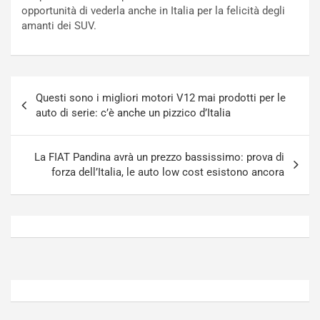
t
o
opportunità di vederla anche in Italia per la felicità degli
t
r
amanti dei SUV.
u
z
r
a
n
t
a
a
Navigazione
a
[
Questi sono i migliori motori V12 mai prodotti per le
articoli
S
V
auto di serie: c’è anche un pizzico d’Italia
e
I
p
D
a
E
La FIAT Pandina avrà un prezzo bassissimo: prova di
n
O
forza dell’Italia, le auto low cost esistono ancora
g
]
Agosto
Agosto
5,
4,
2026
2026
Admin
Admin