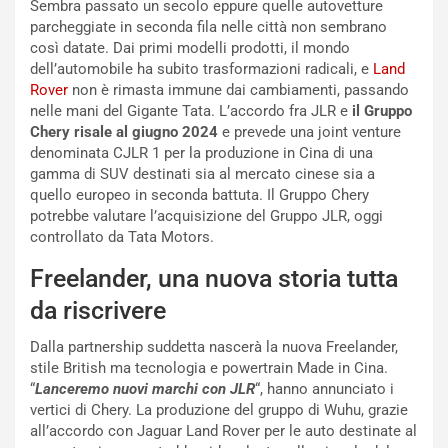
Sembra passato un secolo eppure quelle autovetture
n
d
parcheggiate in seconda fila nelle città non sembrano
z
i
così datate. Dai primi modelli prodotti, il mondo
a
t
dell’automobile ha subito trasformazioni radicali, e
Land
d
i
Rover
non è rimasta immune dai cambiamenti, passando
e
o
nelle mani del Gigante Tata. L’accordo fra JLR e
il Gruppo
l
n
Chery risale al giugno 2024
e prevede una joint venture
G
:
denominata CJLR 1 per la produzione in Cina di una
P
U
gamma di SUV destinati sia al mercato cinese sia a
d
n
quello europeo in seconda battuta. Il Gruppo Chery
e
’
potrebbe valutare l’acquisizione del Gruppo JLR, oggi
l
E
controllato da Tata Motors.
B
s
a
p
Freelander, una nuova storia tutta
h
e
da riscrivere
r
r
a
i
Dalla partnership suddetta nascerà la nuova Freelander,
i
e
stile British ma tecnologia e powertrain Made in Cina.
n
n
“
Lanceremo nuovi marchi con JLR
“, hanno annunciato i
:
z
vertici di Chery. La produzione del gruppo di Wuhu, grazie
l
a
all’accordo con Jaguar Land Rover per le auto destinate al
a
d