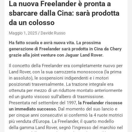
La nuova Freelander è pronta a
sbarcare dalla Cina: sarà prodotta
da un colosso
Maggio 1, 2025
Davide Russo
Ha fatto scuola e avrà nuova vita. La prossima
generazione di Freelander sarà prodotta in Cina da Chery
grazie alla joint venture con Jaguar Land Rover.
Il concetto della Freelander era completamente nuovo per
Land Rover, con la sua carrozzeria monoscocca (la prima
in assoluto), le sospensioni indipendenti e i motori
posizionati trasversalmente. La trazione integrale era
NOTIZIE
ottenuta per mezzo di un riduttore montato anteriormente
P
ed un giunto viscoso sull’albero di trasmissione.
l
Presentata nel settembre del 1997,
la Freelander riscosse
NOTIZIE
a
un immediato successo.
Dal momento del suo lancio e
C
y
per cinque anni consecutivi si confermò la 4 ruote motrici
o
s
più venduta d’Europa. La Freelander, il quarto modello
n
e
della gamma Land Rover, segnò l’ingresso del marchio nel