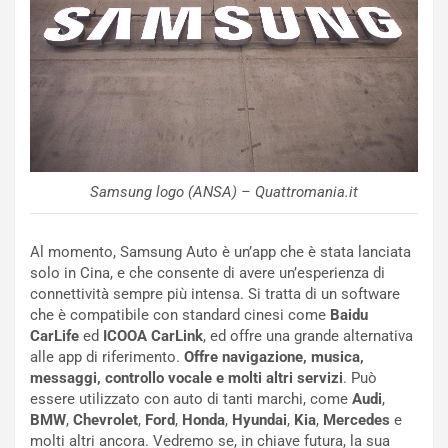
d
F
a
I
u
A
n
S
S
m
U
e
V
n
E
t
l
i
Samsung logo (ANSA) – Quattromania.it
e
s
t
c
t
e
Al momento, Samsung Auto è un’app che è stata lanciata
r
l
solo in Cina, e che consente di avere un’esperienza di
i
a
connettività sempre più intensa. Si tratta di un software
f
C
che è compatibile con standard cinesi come
Baidu
i
o
CarLife
ed
ICOOA CarLink
, ed offre una grande alternativa
c
r
alle app di riferimento.
Offre navigazione, musica,
a
s
messaggi, controllo vocale e molti altri servizi
. Può
t
a
essere utilizzato con auto di tanti marchi, come
Audi
,
o
N
BMW
,
Chevrolet
,
Ford
,
Honda
,
Hyundai
,
Kia
,
Mercedes
e
N
o
molti altri ancora. Vedremo se, in chiave futura, la sua