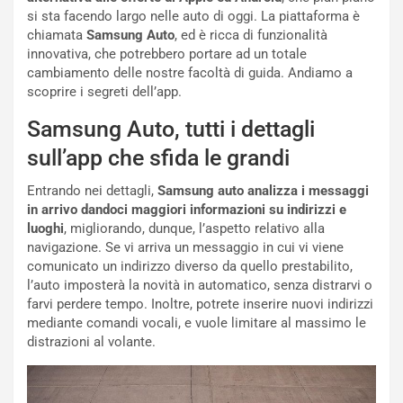
i
n
si sta facendo largo nelle auto di oggi. La piattaforma è
o
z
chiamata
Samsung Auto
, ed è ricca di funzionalità
p
a
innovativa, che potrebbero portare ad un totale
i
d
cambiamento delle nostre facoltà di guida. Andiamo a
ù
e
scoprire i segreti dell’app.
L
l
Samsung Auto, tutti i dettagli
u
G
n
P
sull’app che sfida le grandi
g
d
o
e
Entrando nei dettagli,
Samsung auto analizza i messaggi
m
l
in arrivo dandoci maggiori informazioni su indirizzi e
a
B
luoghi
, migliorando, dunque, l’aspetto relativo alla
i
a
navigazione. Se vi arriva un messaggio in cui vi viene
C
h
comunicato un indirizzo diverso da quello prestabilito,
o
r
l’auto imposterà la novità in automatico, senza distrarvi o
m
a
farvi perdere tempo. Inoltre, potrete inserire nuovi indirizzi
p
i
mediante comandi vocali, e vuole limitare al massimo le
i
n
distrazioni al volante.
u
:
t
l
o
a