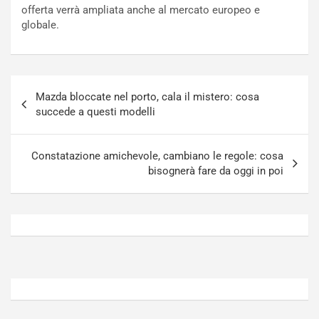
o
t
offerta verrà ampliata anche al mercato europeo e
n
t
globale.
P
u
l
r
u
n
g
a
Navigazione
-
a
Mazda bloccate nel porto, cala il mistero: cosa
articoli
i
S
succede a questi modelli
n
e
R
p
E
a
Constatazione amichevole, cambiano le regole: cosa
E
n
bisognerà fare da oggi in poi
V
g
Agosto
Agosto
6,
5,
2026
2026
Admin
Admin