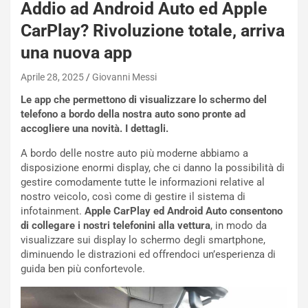
Addio ad Android Auto ed Apple
O
W
CarPlay? Rivoluzione totale, arriva
E
R
una nuova app
S
t
Aprile 28, 2025
Giovanni Messi
a
Le app che permettono di visualizzare lo schermo del
b
telefono a bordo della nostra auto sono pronte ad
i
accogliere una novità. I dettagli.
l
i
A bordo delle nostre auto più moderne abbiamo a
s
disposizione enormi display, che ci danno la possibilità di
c
gestire comodamente tutte le informazioni relative al
e
nostro veicolo, così come di gestire il sistema di
u
infotainment.
Apple CarPlay ed Android Auto consentono
n
di collegare i nostri telefonini alla vettura
, in modo da
N
visualizzare sui display lo schermo degli smartphone,
NOTIZIE
u
diminuendo le distrazioni ed offrendoci un’esperienza di
o
C
guida ben più confortevole.
v
o
o
n