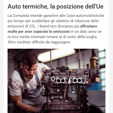
i
a
Auto termiche, la posizione dell’Ue
C
h
o
r
La Comunità intende garantire alle Case automobilistiche
m
a
più tempo per soddisfare gli obiettivi di riduzione delle
p
i
emissioni di CO₂. I brand non dovranno più
affrontare
i
n
multe per aver superato le emissioni
in un dato anno se
u
:
la loro media triennale rimane al di sotto della soglia.
t
l
Altro risultato difficile da raggiungere.
o
a
d
F
a
I
u
A
n
S
S
m
U
e
V
n
E
t
l
i
e
s
t
c
t
e