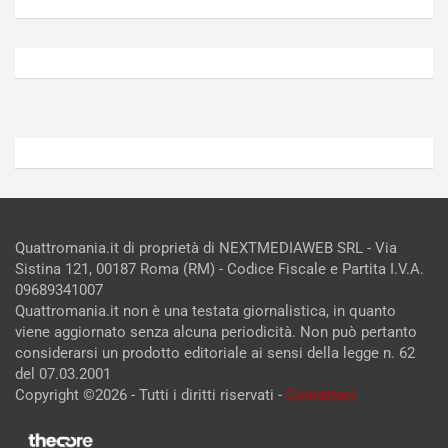
V
g
Agosto
Agosto
6,
5,
2026
2026
Admin
Admin
Quattromania.it di proprietà di NEXTMEDIAWEB SRL - Via
Sistina 121, 00187 Roma (RM) - Codice Fiscale e Partita I.V.A.
09689341007
Quattromania.it non è una testata giornalistica, in quanto
viene aggiornato senza alcuna periodicità. Non può pertanto
considerarsi un prodotto editoriale ai sensi della legge n. 62
del 07.03.2001
Copyright ©2026 - Tutti i diritti riservati -
Contattaci