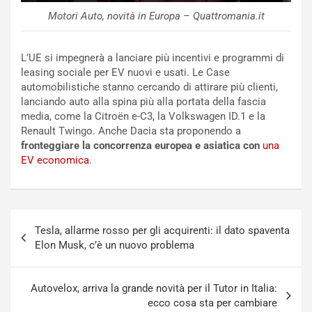
r
l
Motori Auto, novità in Europa – Quattromania.it
i
a
f
C
i
o
L’UE si impegnerà a lanciare più incentivi e programmi di
c
r
leasing sociale per EV nuovi e usati. Le Case
a
s
automobilistiche stanno cercando di attirare più clienti,
t
a
lanciando auto alla spina più alla portata della fascia
o
N
media, come la Citroën e-C3, la Volkswagen ID.1 e la
N
o
Renault Twingo. Anche Dacia sta proponendo a
o
t
fronteggiare la concorrenza europea e asiatica con
una
n
t
EV economica
.
P
u
l
r
u
n
g
a
Navigazione
-
a
Tesla, allarme rosso per gli acquirenti: il dato spaventa
articoli
i
S
Elon Musk, c’è un nuovo problema
n
e
R
p
E
a
Autovelox, arriva la grande novità per il Tutor in Italia:
E
n
ecco cosa sta per cambiare