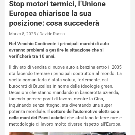
Stop motori termici, l’Unione
a
s
Europea chiarisce la sua
h
posizione: cosa succederà
q
a
Marzo 8, 2025
Davide Russo
i
e
Nel Vecchio Continente i principali marchi di auto
-
avranno problemi a gestire la situazione che si
P
verificherà tra 10 anni.
O
Il divieto di vendita di nuove auto a benzina entro il 2035
W
sta facendo tremare i principali costruttori al mondo. La
E
scelta comunitaria è stata voluta, fortemente, dai
R
burocrati di Bruxelles in nome delle ideologie green.
S
Decisioni che stanno mandando in bancarotta azienda,
t
facendo perdere posti di lavoro, mentre la Cina,
a
inquinando senza ritegno, sta diventando una super
b
potenza mondiale.
Il settore dell’automotive elettrico è
i
nelle mani dei Paesi asiatici
che sfruttano le terre rare e
l
metodologie di lavoro molto diverse rispetto all’Europa.
i
s