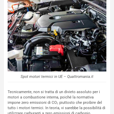
c
e
u
n
N
NOTIZIE
u
o
C
v
o
o
n
R
f
e
e
c
r
o
m
r
a
Spot motori termici in UE – Quattromania.it
d
t
M
o
o
l
Tecnicamente, non si tratta di un divieto assoluto per i
n
’
motori a combustione interna, poiché la normativa
d
O
impone zero emissioni di CO₂ piuttosto che proibire del
i
r
tutto i motori termici. In teoria, vi sarebbe la possibilità di
a
a
utilizzare carburanti a zero emissioni di carbonio.