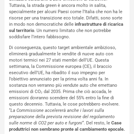
l
r
Tuttavia, la strada green è ancora molto in salita,
e
i
specialmente per alcuni Paesi come l’Italia che non ha le
:
o
risorse per una transizione eco totale. Difatti, sono sorte
I
d
in modo non democratiche delle
infrastrutture di ricarica
l
i
sul territorio
. Un numero limitato che non potrebbe
V
P
soddisfare l’intero fabbisogno.
i
a
a
r
Di conseguenza, questo target ambientale ambizioso,
g
t
eliminerà gradualmente le vendite di nuove auto con
g
e
motori termici nei 27 stati membri dell’UE. Questa
i
n
settimana, la Commissione europea (CE), il braccio
o
z
esecutivo dell’UE, ha ribadito il suo impegno per
p
a
l’obiettivo annunciato per la prima volta anni fa. In
i
d
sostanza non verranno più vendute auto che emettano
ù
e
emissioni di CO₂ dal 2035. Prima che ciò accada, le
L
l
emissioni dovranno scendere del 55% entro la fine di
u
G
questo decennio. Tuttavia, le cose potrebbero evolvere.
n
P
“
La Commissione accelererà anche i lavori sulla
g
d
preparazione della prevista revisione del regolamento
o
e
sulle norme di CO2 per auto e furgoni
“. Del resto, le
Case
m
l
produttrici non sembrano pronte al cambiamento epocale.
a
B