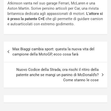
a
s
Atkinson vanta nel suo garage Ferrari, McLaren e una
t
a
Aston Martin. Scrive persino articoli per Car, una rivista
o
N
britannica dedicata agli appassionati di motori.
L’attore si
N
o
è preso la patente C+E
che gli permette di guidare camion
o
t
e autoarticolati con estremo godimento.
n
t
P
u
l
r
u
n
Navigazione
g
a
Max Biaggi cambia sport: questa la nuova vita del
articoli
-
a
campione della MotoGP, ecco cosa farà
i
S
n
e
R
p
Nuovo Codice della Strada, ora rischi il ritiro della
E
a
patente anche se mangi un panino di McDonald’s?
E
n
Come stanno le cose
V
g
Agosto
Agosto
6,
5,
2026
2026
Admin
Admin