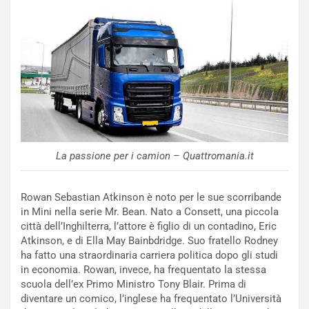
u
o
C
v
o
o
n
R
f
e
e
c
r
o
m
r
a
d
t
M
o
La passione per i camion – Quattromania.it
o
l
n
’
d
O
Rowan Sebastian Atkinson è noto per le sue scorribande
i
r
in Mini nella serie Mr. Bean. Nato a Consett, una piccola
a
a
città dell’Inghilterra, l’attore è figlio di un contadino, Eric
l
r
Atkinson, e di Ella May Bainbdridge. Suo fratello Rodney
e
i
ha fatto una straordinaria carriera politica dopo gli studi
:
o
in economia. Rowan, invece, ha frequentato la stessa
I
d
scuola dell’ex Primo Ministro Tony Blair. Prima di
l
i
diventare un comico, l’inglese ha frequentato l’Università
V
P