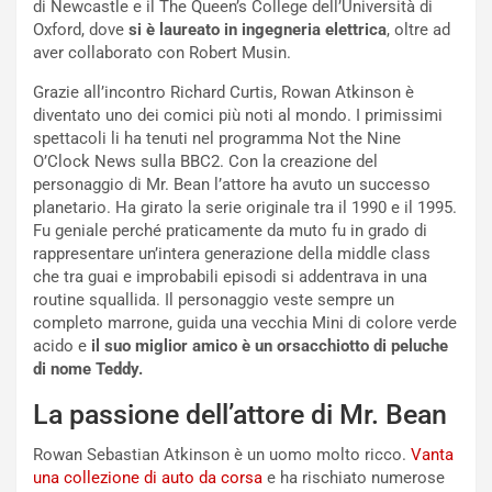
di Newcastle e il The Queen’s College dell’Università di
i
a
Oxford, dove
si è laureato in ingegneria elettrica
, oltre ad
a
r
aver collaborato con Robert Musin.
g
t
g
e
Grazie all’incontro Richard Curtis, Rowan Atkinson è
i
n
diventato uno dei comici più noti al mondo. I primissimi
o
z
spettacoli li ha tenuti nel programma Not the Nine
p
a
O’Clock News sulla BBC2. Con la creazione del
i
d
personaggio di Mr. Bean l’attore ha avuto un successo
ù
e
planetario. Ha girato la serie originale tra il 1990 e il 1995.
L
l
Fu geniale perché praticamente da muto fu in grado di
u
G
rappresentare un’intera generazione della middle class
n
P
che tra guai e improbabili episodi si addentrava in una
g
d
routine squallida. Il personaggio veste sempre un
o
e
completo marrone, guida una vecchia Mini di colore verde
m
l
acido e
il suo miglior amico è un orsacchiotto di peluche
a
B
di nome Teddy.
i
a
C
h
La passione dell’attore di Mr. Bean
o
r
m
a
Rowan Sebastian Atkinson è un uomo molto ricco.
Vanta
p
i
una collezione di auto da corsa
e ha rischiato numerose