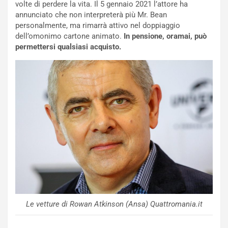
i
n
volte di perdere la vita. Il 5 gennaio 2021 l’attore ha
u
:
annunciato che non interpreterà più Mr. Bean
t
l
personalmente, ma rimarrà attivo nel doppiaggio
o
a
dell’omonimo cartone animato.
In pensione, oramai, può
d
F
permettersi qualsiasi acquisto.
a
I
u
A
n
S
S
m
U
e
V
n
E
t
l
i
e
s
t
c
t
e
r
l
i
a
f
C
Le vetture di Rowan Atkinson (Ansa) Quattromania.it
i
o
c
r