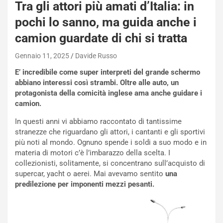
i
Tra gli attori più amati d’Italia: in
e
pochi lo sanno, ma guida anche i
-
P
camion guardate di chi si tratta
O
W
Gennaio 11, 2025
Davide Russo
E
E’ incredibile come super interpreti del grande schermo
R
abbiano interessi così strambi. Oltre alle auto, un
S
protagonista della comicità inglese ama anche guidare i
t
camion.
a
b
In questi anni vi abbiamo raccontato di tantissime
i
stranezze che riguardano gli attori, i cantanti e gli sportivi
l
più noti al mondo. Ognuno spende i soldi a suo modo e in
i
materia di motori c’è l’imbarazzo della scelta. I
s
collezionisti, solitamente, si concentrano sull’acquisto di
c
supercar, yacht o aerei. Mai avevamo sentito
una
e
predilezione per imponenti mezzi pesanti.
u
n
N
NOTIZIE