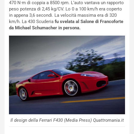
g
e
470 N·m di coppia a 8500 rpm. L’auto vantava un rapporto
i
n
peso potenza di 2,45 kg/CV. Lo 0 a 100 km/h era coperto
o
z
in appena 3,6 secondi. La velocità massima era di 320
p
a
km/h. La 430 Scuderia
fu svelata al Salone di Francoforte
i
d
da Michael Schumacher in persona.
ù
e
L
l
u
G
n
P
g
d
o
e
m
l
a
B
i
a
C
h
o
r
m
a
p
i
i
n
Il design della Ferrari F430 (Media Press) Quattromania.it
u
:
t
l
o
a