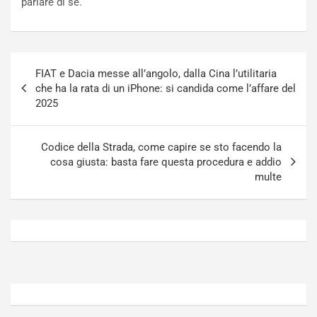
parlare di sé.
o
t
n
t
P
u
l
r
Navigazione
u
n
FIAT e Dacia messe all’angolo, dalla Cina l’utilitaria
articoli
g
a
che ha la rata di un iPhone: si candida come l’affare del
-
a
2025
i
S
n
e
R
p
Codice della Strada, come capire se sto facendo la
E
a
cosa giusta: basta fare questa procedura e addio
E
n
multe
V
g
Agosto
Agosto
6,
5,
2026
2026
Admin
Admin