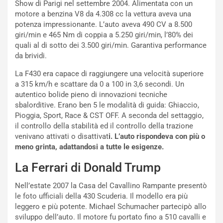
Show di Parigi nel settembre 2004. Alimentata con un
R
f
motore a benzina V8 da 4.308 cc la vettura aveva una
e
e
potenza impressionante. L’auto aveva 490 CV a 8.500
c
r
giri/min e 465 Nm di coppia a 5.250 giri/min, l’80% dei
o
m
quali al di sotto dei 3.500 giri/min. Garantiva performance
r
a
da brividi.
d
t
M
o
La F430 era capace di raggiungere una velocità superiore
o
l
a 315 km/h e scattare da 0 a 100 in 3,6 secondi. Un
n
’
autentico bolide pieno di innovazioni tecniche
d
O
sbalorditive. Erano ben 5 le modalità di guida: Ghiaccio,
i
r
Pioggia, Sport, Race & CST OFF. A seconda del settaggio,
a
a
il controllo della stabilità ed il controllo della trazione
l
r
venivano attivati o disattivat
i. L’auto rispondeva con più o
e
i
meno grinta, adattandosi a tutte le esigenze.
:
o
I
d
La Ferrari di Donald Trump
l
i
V
P
Nell’estate 2007 la Casa del Cavallino Rampante presentò
i
a
le foto ufficiali della 430 Scuderia. Il modello era più
a
r
leggero e più potente. Michael Schumacher partecipò allo
g
t
sviluppo dell’auto. Il motore fu portato fino a 510 cavalli e