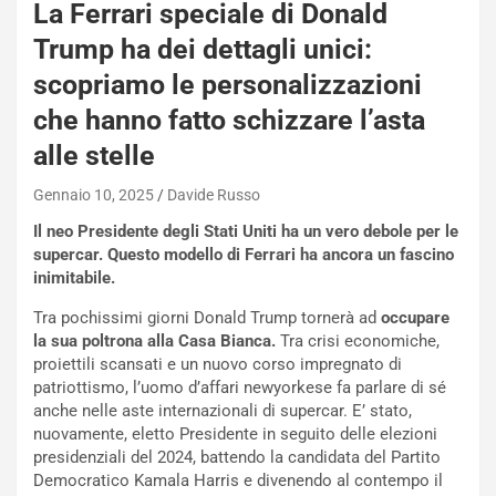
La Ferrari speciale di Donald
Trump ha dei dettagli unici:
scopriamo le personalizzazioni
che hanno fatto schizzare l’asta
NOTIZIE
N
alle stelle
i
s
Gennaio 10, 2025
Davide Russo
s
Il neo Presidente degli Stati Uniti ha un vero debole per le
a
supercar. Questo modello di Ferrari ha ancora un fascino
n
inimitabile.
Q
a
Tra pochissimi giorni Donald Trump tornerà ad
occupare
s
la sua poltrona alla Casa Bianca.
Tra crisi economiche,
h
proiettili scansati e un nuovo corso impregnato di
q
patriottismo, l’uomo d’affari newyorkese fa parlare di sé
a
anche nelle aste internazionali di supercar. E’ stato,
i
nuovamente, eletto Presidente in seguito delle elezioni
e
presidenziali del 2024, battendo la candidata del Partito
-
Democratico Kamala Harris e divenendo al contempo il
P