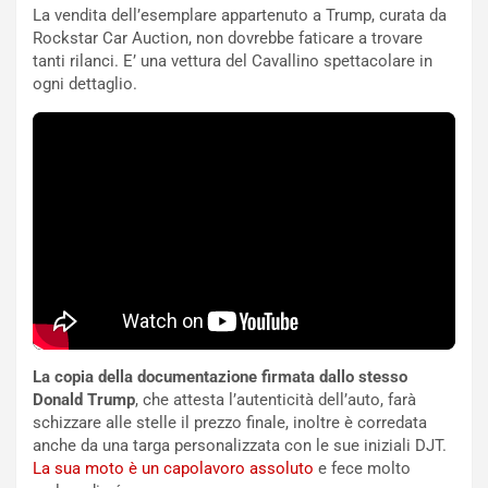
La vendita dell’esemplare appartenuto a Trump, curata da
d
F
Rockstar Car Auction, non dovrebbe faticare a trovare
a
I
tanti rilanci. E’ una vettura del Cavallino spettacolare in
u
A
ogni dettaglio.
n
S
S
m
U
e
V
n
E
t
l
i
e
s
t
c
t
e
r
l
i
a
f
C
i
o
La copia della documentazione firmata dallo stesso
c
r
Donald Trump
, che attesta l’autenticità dell’auto, farà
a
s
schizzare alle stelle il prezzo finale, inoltre è corredata
t
a
anche da una targa personalizzata con le sue iniziali DJT.
o
N
La sua moto è un capolavoro assoluto
e fece molto
N
o