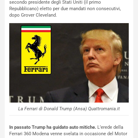
secondo presidente degli Stati Uniti (il primo
O
Repubblicano) eletto per due mandati non consecutivi,
W
dopo Grover Cleveland.
E
R
S
t
a
b
i
l
i
s
c
e
u
n
La Ferrari di Donald Trump (Ansa) Quattromania.it
N
NOTIZIE
u
o
C
In passato Trump ha guidato auto mitiche.
L’erede della
v
o
Ferrari 360 Modena venne svelata in occasione del Motor
o
n