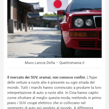
NOTIZIE
N
i
s
s
a
n
Q
a
s
h
q
Muso Lancia Delta – Quattromania.it
a
i
e
Il mercato dei SUV, oramai, non conosce confini.
L’hype
-
delle vetture a ruote alte è presente su ogni strada del
P
mondo. Tutti i marchi hanno cominciato a produrre la loro
O
interpretazione di auto a ruote alte. In Cina hanno capito
W
come sfruttare al meglio questa moda, mettendo in primo
E
piano i SUV coupé elettrico che si collocano nel
R
segmento di auto più venduto al mondo. A differenza