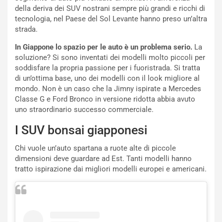
S
della deriva dei SUV nostrani sempre più grandi e ricchi di
t
tecnologia, nel Paese del Sol Levante hanno preso un’altra
a
strada.
b
i
In Giappone lo spazio per le auto è un problema serio.
La
l
soluzione? Si sono inventati dei modelli molto piccoli per
i
soddisfare la propria passione per i fuoristrada. Si tratta
s
di un’ottima base, uno dei modelli con il look migliore al
c
mondo. Non è un caso che la Jimny ispirate a Mercedes
e
Classe G e Ford Bronco in versione ridotta abbia avuto
u
uno straordinario successo commerciale.
n
N
I SUV bonsai giapponesi
NOTIZIE
u
o
C
Chi vuole un’auto spartana a ruote alte di piccole
v
o
dimensioni deve guardare ad Est. Tanti modelli hanno
o
n
tratto ispirazione dai migliori modelli europei e americani.
R
f
e
e
c
r
o
m
r
a