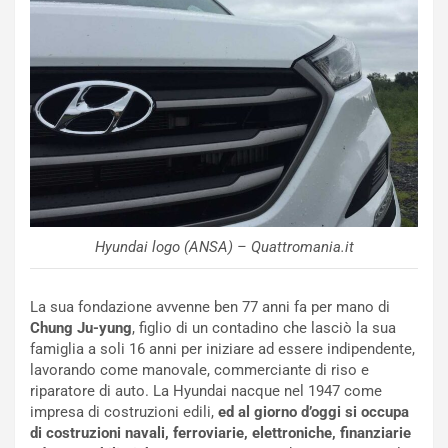
a
a
t
l
o
l
l
e
’
n
O
g
r
e
a
D
r
D
i
F
o
o
d
r
Hyundai logo (ANSA) – Quattromania.it
i
m
P
u
La sua fondazione avvenne ben 77 anni fa per mano di
a
l
Chung Ju-yung
, figlio di un contadino che lasciò la sua
r
a
famiglia a soli 16 anni per iniziare ad essere indipendente,
t
1
lavorando come manovale, commerciante di riso e
e
E
riparatore di auto. La Hyundai nacque nel 1947 come
n
d
impresa di costruzioni edili,
ed al giorno d’oggi si occupa
z
i
di costruzioni navali, ferroviarie, elettroniche, finanziarie
a
t