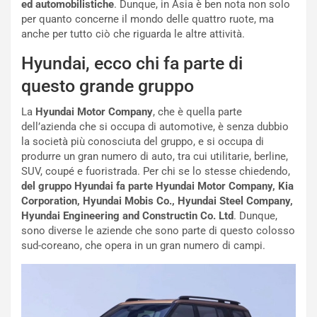
ed automobilistiche
. Dunque, in Asia è ben nota non solo
d
i
per quanto concerne il mondo delle quattro ruote, ma
e
o
anche per tutto ciò che riguarda le altre attività.
l
n
G
:
Hyundai, ecco chi fa parte di
P
U
d
n
questo grande gruppo
e
’
l
E
La
Hyundai
Motor Company
, che è quella parte
B
s
dell’azienda che si occupa di automotive, è senza dubbio
a
p
la società più conosciuta del gruppo, e si occupa di
h
e
produrre un gran numero di auto, tra cui utilitarie, berline,
r
r
SUV, coupé e fuoristrada. Per chi se lo stesse chiedendo,
a
i
del gruppo Hyundai fa parte Hyundai Motor Company, Kia
i
e
Corporation, Hyundai Mobis Co., Hyundai Steel Company,
n
n
Hyundai Engineering and Constructin Co. Ltd
. Dunque,
:
z
sono diverse le aziende che sono parte di questo colosso
l
a
sud-coreano, che opera in un gran numero di campi.
a
d
F
i
I
G
A
u