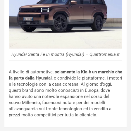
S
i
m
d
e
a
n
P
t
i
i
e
s
g
c
h
e
e
Hyundai Santa Fe in mostra (Hyundai) – Quattromania.it
l
v
a
o
C
l
A livello di automotive,
solamente la Kia è un marchio che
o
e
fa parte della Hyundai
, e condivide le piattaforme, i motori
r
e
e le tecnologie con la casa coreana. Al giorno d’oggi,
s
R
questi brand sono molto conosciuti in Europa, dove
a
i
hanno avuto una notevole espansione nel corso del
N
n
nuovo Millennio, facendosi notare per dei modelli
o
f
all’avanguardia sul fronte tecnologico ed in vendita a
t
o
prezzi molto competitivi per tutta la clientela.
t
r
u
z
r
a