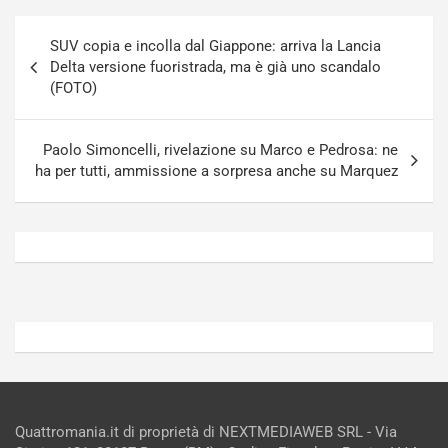
n
t
Navigazione
a
a
SUV copia e incolla dal Giappone: arriva la Lancia
articoli
a
[
Delta versione fuoristrada, ma è già uno scandalo
S
V
(FOTO)
e
I
p
D
a
E
Paolo Simoncelli, rivelazione su Marco e Pedrosa: ne
n
O
ha per tutti, ammissione a sorpresa anche su Marquez
g
]
Agosto
Agosto
5,
4,
2026
2026
Admin
Admin
Quattromania.it di proprietà di NEXTMEDIAWEB SRL - Via