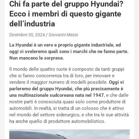
Chi fa parte del gruppo Hyundai?
Ecco i membri di questo gigante
dell’industria
Dicembre 30, 2024
Giovanni Messi
La Hyundai è un vero e proprio gigante industriale, ed
oggi vi sveleremo quali sono i marchi che ne fanno parte.
Non mancano le sorprese.
Il mondo delle quattro ruote è composto da tanti gruppi
NOTIZIE
che si fanno concorrenza tra di loro, per innovare e
P
vendere il maggior numero di modelli possibile.
Oggi vi
l
parleremo del gruppo Hyundai, che più precisamente è
NOTIZIE
a
una multinazionale sudcoreana nata nel 1947
, e che dalle
C
y
nostre parti è conosciuta quasi solo come produttore di
o
s
automobili. In realtà, si tratta di un colosso che è attivo
n
e
nel mondo del settore siderurgico, e che tra le sue attività
f
a
ha anche quello di produttore automobilistico.
e
t
r
C
m
h