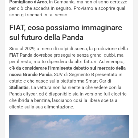
i
n
Pomigliano d’Arco
, in Campania, ma non ci sono certezze
o
z
per ciò che accadrà in seguito. Proviamo a scoprire quali
p
a
sono gli scenari in tal senso.
i
d
FIAT, cosa possiamo immaginare
ù
e
L
l
sul futuro della Panda
u
G
n
P
Sino al 2029, a meno di colpi di scena, la produzione della
g
d
FIAT
Panda dovrebbe proseguire senza grandi dubbi, ma
o
e
per il resto, molto dipenderà da altri fattori. Ad esempio,
m
l
c’è da considerare l’imminente debutto sul mercato della
a
B
nuova Grande Panda
, SUV di Segmento B presentato in
i
a
estate e che nasce sulla piattaforma Smart Car di
C
h
Stellantis
. La vettura non ha niente a che vedere con la
o
r
Panda citycar, ed è disponibile sia in versione full electric
m
a
che ibrida a benzina, lasciando così la libera scelta al
p
i
cliente sulla sua alimentazione.
i
n
u
:
t
l
o
a