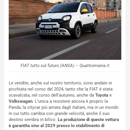
e
e
c
r
o
m
r
a
d
t
M
o
o
l
n
’
d
O
i
r
a
a
FIAT tutto sul futuro (ANSA) – Quattromania.it
l
r
e
i
:
o
Le vendite, anche sul nostro territorio, sono andate in
I
d
picchiata nel corso del 2024, tanto che la FIAT è stata
l
i
scavalcata, nel corso dell’autunno, anche da
Toyota
e
V
P
Volkswagen
. L’unica a resistere ancora è proprio la
i
a
Panda, la citycar più amata dagli italiani, ma in un mondo
a
r
in cui tutto cambia con grande velocità, anche il suo
g
t
destino sembra in bilico.
La produzione di queste vettura
g
e
è garantita sino al 2029 presso lo stabilimento di