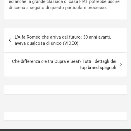
ed anche la grande classica di casa FIAT potrebbe uscire
n
t
di scena a seguito di questo particolare processo.
P
u
l
r
u
n
g
a
Navigazione
-
a
L’Alfa Romeo che arriva dal futuro: 30 anni avanti,
articoli
i
S
aveva qualcosa di unico (VIDEO)
n
e
R
p
E
a
Che differenza c’è tra Cupra e Seat? Tutti i dettagli dei
E
n
top brand spagnoli
V
g
Agosto
Agosto
6,
5,
2026
2026
Admin
Admin