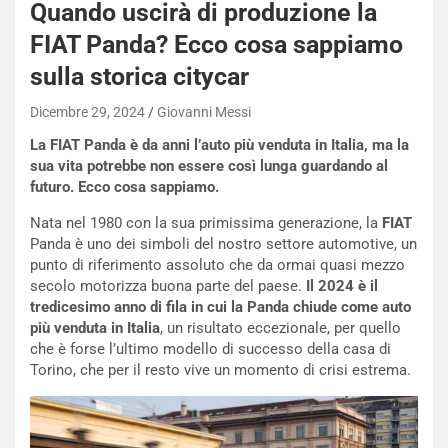
O
Quando uscirà di produzione la
W
FIAT Panda? Ecco cosa sappiamo
E
R
sulla storica citycar
S
t
Dicembre 29, 2024
Giovanni Messi
a
La FIAT Panda è da anni l’auto più venduta in Italia, ma la
b
sua vita potrebbe non essere così lunga guardando al
i
futuro. Ecco cosa sappiamo.
l
i
Nata nel 1980 con la sua primissima generazione, la
FIAT
s
Panda è uno dei simboli del nostro settore automotive, un
c
punto di riferimento assoluto che da ormai quasi mezzo
e
secolo motorizza buona parte del paese.
Il 2024 è il
u
tredicesimo anno di fila in cui la Panda chiude come auto
n
più venduta in Italia
, un risultato eccezionale, per quello
N
che è forse l’ultimo modello di successo della casa di
NOTIZIE
u
Torino, che per il resto vive un momento di crisi estrema.
o
C
v
o
o
n
R
f