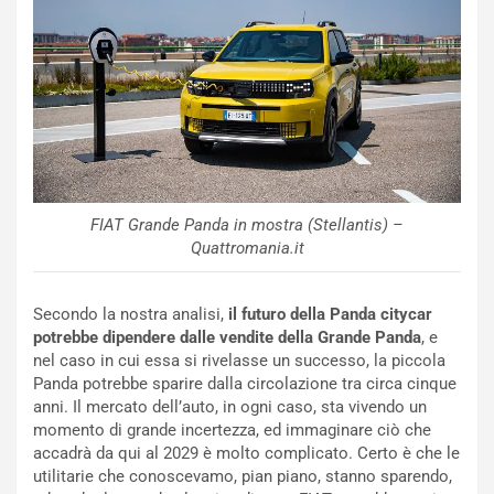
d
F
a
I
u
A
n
S
S
m
U
e
V
n
E
t
l
i
e
s
FIAT Grande Panda in mostra (Stellantis) –
t
c
Quattromania.it
t
e
r
l
i
a
Secondo la nostra analisi,
il futuro della Panda citycar
f
C
potrebbe dipendere dalle vendite della Grande Panda
, e
i
o
nel caso in cui essa si rivelasse un successo, la piccola
c
r
Panda potrebbe sparire dalla circolazione tra circa cinque
a
s
anni. Il mercato dell’auto, in ogni caso, sta vivendo un
t
a
momento di grande incertezza, ed immaginare ciò che
o
N
accadrà da qui al 2029 è molto complicato. Certo è che le
N
o
utilitarie che conoscevamo, pian piano, stanno sparendo,
o
t