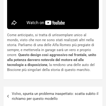
s
g
c
h
e
e
l
v
a
o
C
l
o
e
Come anticipato, si tratta di un’esemplare unico al
r
e
mondo, visto che non ne sono stati realizzati altri nella
s
R
storia. Parliamo di una delle Alfa Romeo più pregiate di
a
i
sempre, e mettervela in garage sarà un vero e proprio
N
n
onore.
Questo design così aggressivo nel frontale, unito
o
f
alla potenza davvero notevole del motore ed alle
t
o
tecnologie a disposizione
, la rendono una delle auto del
t
r
Biscione più singolari della storia di questo marchio.
u
z
r
a
n
t
a
a
Navigazione
a
[
Volvo, spunta un problema inaspettato: scatta subito il
articoli
S
V
richiamo per questo modello
e
I