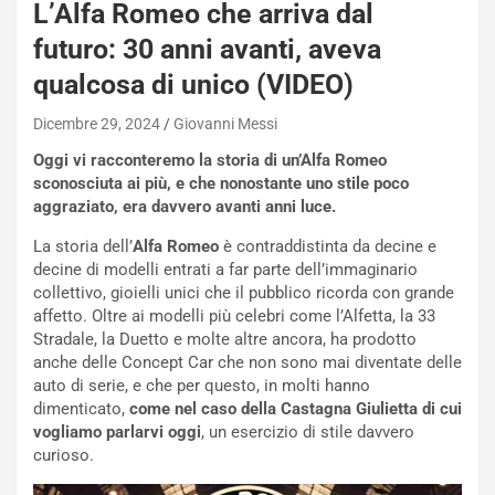
L’Alfa Romeo che arriva dal
futuro: 30 anni avanti, aveva
qualcosa di unico (VIDEO)
NOTIZIE
Dicembre 29, 2024
Giovanni Messi
P
Oggi vi racconteremo la storia di un’Alfa Romeo
l
sconosciuta ai più, e che nonostante uno stile poco
NOTIZIE
a
aggraziato, era davvero avanti anni luce.
C
y
o
s
La storia dell’
Alfa Romeo
è contraddistinta da decine e
n
e
decine di modelli entrati a far parte dell’immaginario
f
a
collettivo, gioielli unici che il pubblico ricorda con grande
e
t
affetto. Oltre ai modelli più celebri come l’Alfetta, la 33
r
C
Stradale, la Duetto e molte altre ancora, ha prodotto
m
h
anche delle Concept Car che non sono mai diventate delle
a
a
auto di serie, e che per questo, in molti hanno
t
l
dimenticato,
come nel caso della Castagna Giulietta di cui
o
l
vogliamo parlarvi oggi
, un esercizio di stile davvero
l
e
curioso.
’
n