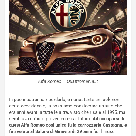
O
g
r
e
a
D
r
D
i
F
o
o
d
r
i
m
P
u
a
l
r
a
t
1
e
E
Alfa Romeo – Quattromania.it
n
d
z
i
a
t
In pochi potranno ricordarla, e nonostante un look non
d
i
certo eccezionale, la possiamo considerare un’auto che
e
o
era anni avanti a tutte le altre, visto che risale al 1995, ma
l
n
sembrava un’auto proveniente dal futuro.
Ad occuparsi di
G
:
quest’Alfa Romeo così unica fu la carrozzeria Castagna, e
P
U
fu svelata al Salone di Ginevra di 29 anni fa
. Il muso
d
n