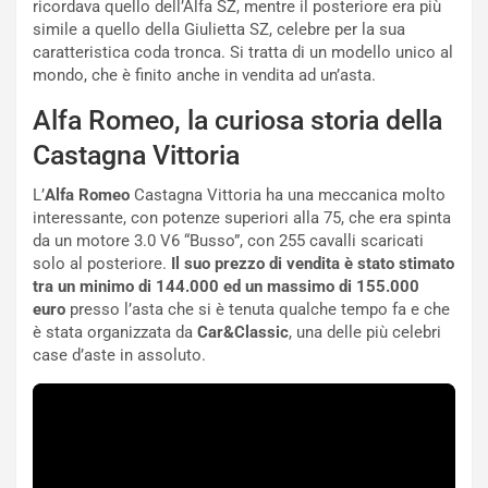
ricordava quello dell’Alfa SZ, mentre il posteriore era più
e
’
simile a quello della Giulietta SZ, celebre per la sua
l
E
caratteristica coda tronca. Si tratta di un modello unico al
B
s
mondo, che è finito anche in vendita ad un’asta.
a
p
h
e
Alfa Romeo, la curiosa storia della
r
r
Castagna Vittoria
a
i
i
e
L’
Alfa Romeo
Castagna Vittoria ha una meccanica molto
n
n
interessante, con potenze superiori alla 75, che era spinta
:
z
da un motore 3.0 V6 “Busso”, con 255 cavalli scaricati
l
a
solo al posteriore.
Il suo prezzo di vendita è stato stimato
a
d
tra un minimo di 144.000 ed un massimo di 155.000
F
i
euro
presso l’asta che si è tenuta qualche tempo fa e che
I
G
è stata organizzata da
Car&Classic
, una delle più celebri
A
u
case d’aste in assoluto.
S
i
m
d
e
a
n
P
t
i
i
e