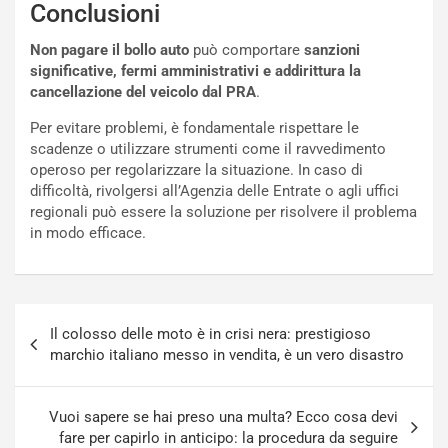
Conclusioni
r
l
i
a
Non pagare il bollo auto
può comportare
sanzioni
f
C
significative, fermi amministrativi e addirittura la
i
o
cancellazione del veicolo dal PRA
.
c
r
a
s
Per evitare problemi, è fondamentale rispettare le
t
a
scadenze o utilizzare strumenti come il ravvedimento
o
N
operoso per regolarizzare la situazione. In caso di
N
o
difficoltà, rivolgersi all’Agenzia delle Entrate o agli uffici
o
t
regionali può essere la soluzione per risolvere il problema
n
t
in modo efficace.
P
u
l
r
u
n
g
a
Navigazione
-
a
Il colosso delle moto è in crisi nera: prestigioso
articoli
i
S
marchio italiano messo in vendita, è un vero disastro
n
e
R
p
E
a
Vuoi sapere se hai preso una multa? Ecco cosa devi
E
n
fare per capirlo in anticipo: la procedura da seguire