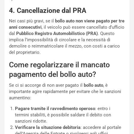
l
r
e
i
4. Cancellazione dal PRA
:
o
I
d
Nei casi più gravi, se il
bollo auto non viene pagato per tre
l
i
anni consecutivi
, il veicolo può essere cancellato d’ufficio
V
P
dal
Pubblico Registro Automobilistico (PRA)
. Questo
i
a
implica l’impossibilità di circolare e la necessità di
a
r
demolire o reimmatricolare il mezzo, con costi a carico
g
t
del proprietario.
g
e
Come regolarizzare il mancato
i
n
o
z
pagamento del bollo auto?
p
a
i
d
Se ci si accorge di non aver pagato il
bollo auto
, è
ù
e
importante agire rapidamente per evitare che le sanzioni
L
l
aumentino:
u
G
n
P
Pagare tramite il ravvedimento operoso
: entro i
g
d
termini stabiliti, è possibile saldare il debito con
o
e
sanzioni ridotte.
m
l
Verificare la situazione debitoria
: accedere al portale
a
B
dell’Agenzia delle Entrate o rivolgersi agli uffici