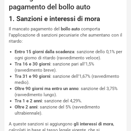
a
pagamento del bollo auto
s
h
1. Sanzioni e interessi di mora
q
Il mancato pagamento del
bollo auto
comporta
a
l’applicazione di sanzioni pecuniarie che aumentano con il
i
ritardo:
e
-
Entro 15 giorni dalla scadenza
: sanzione dello 0,1% per
P
ogni giorno di ritardo (ravvedimento veloce).
O
Tra 16 e 30 giorni
: sanzione pari all’1,5%
W
(ravvedimento breve).
E
Tra 31 e 90 giorni
: sanzione dell’1,67% (ravvedimento
R
medio).
S
Oltre 90 giorni ma entro un anno
: sanzione del 3,75%
t
(ravvedimento lungo).
a
Tra 1 e 2 anni
: sanzione del 4,29%.
b
Oltre 2 anni
: sanzione del 5% (ravvedimento
i
ultrabiennale).
l
i
A queste sanzioni si aggiungono
gli interessi di mora
,
s
calcolati in base al tasso legale vigente, che si