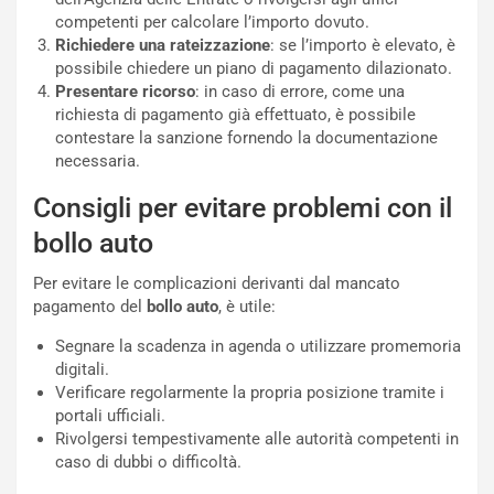
i
a
competenti per calcolare l’importo dovuto.
C
h
Richiedere una rateizzazione
: se l’importo è elevato, è
o
r
possibile chiedere un piano di pagamento dilazionato.
m
a
Presentare ricorso
: in caso di errore, come una
p
i
richiesta di pagamento già effettuato, è possibile
i
n
contestare la sanzione fornendo la documentazione
u
:
necessaria.
t
l
Consigli per evitare problemi con il
o
a
d
F
bollo auto
a
I
u
A
Per evitare le complicazioni derivanti dal mancato
n
S
pagamento del
bollo auto
, è utile:
S
m
U
e
Segnare la scadenza in agenda o utilizzare promemoria
V
n
digitali.
E
t
Verificare regolarmente la propria posizione tramite i
l
i
portali ufficiali.
e
s
Rivolgersi tempestivamente alle autorità competenti in
t
c
caso di dubbi o difficoltà.
t
e