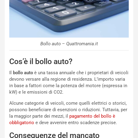
Bollo auto – Quattromania.it
Cos’è il bollo auto?
Il
bollo auto
è una tassa annuale che i proprietari di veicoli
devono versare alla regione di residenza. L’importo varia
in base a fattori come la potenza del motore (espressa in
NOTIZIE
kW) e le emissioni di CO2.
N
Alcune categorie di veicoli, come quelli elettrici o storici,
i
possono beneficiare di esenzioni o riduzioni. Tuttavia, per
s
la maggior parte dei mezzi, il
pagamento del bollo è
s
obbligatorio
e deve avvenire entro scadenze precise.
a
n
Conseguenze del mancato
Q