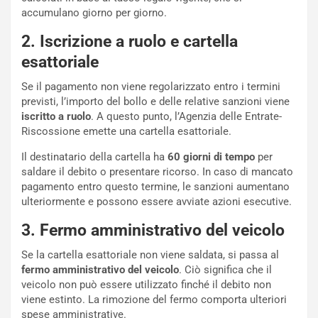
c
accumulano giorno per giorno.
e
u
2. Iscrizione a ruolo e cartella
n
esattoriale
N
NOTIZIE
u
Se il pagamento non viene regolarizzato entro i termini
o
C
previsti, l’importo del bollo e delle relative sanzioni viene
v
o
iscritto a ruolo
. A questo punto, l’Agenzia delle Entrate-
o
n
Riscossione emette una cartella esattoriale.
R
f
e
e
Il destinatario della cartella ha
60 giorni di tempo
per
c
r
saldare il debito o presentare ricorso. In caso di mancato
o
m
pagamento entro questo termine, le sanzioni aumentano
r
a
ulteriormente e possono essere avviate azioni esecutive.
d
t
3. Fermo amministrativo del veicolo
M
o
o
l
Se la cartella esattoriale non viene saldata, si passa al
n
’
fermo amministrativo del veicolo
. Ciò significa che il
d
O
veicolo non può essere utilizzato finché il debito non
i
r
viene estinto. La rimozione del fermo comporta ulteriori
a
a
spese amministrative.