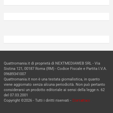
V
g
Agosto
Agosto
6,
5,
2026
2026
Admin
Admin
Quattromania.it di proprietà di NEXTMEDIAWEB SRL - Via
Sistina 121, 00187 Roma (RM) - Codice Fiscale e Partita I.V.A.
09689341007
Quattromania.it non è una testata giornalistica, in quanto
viene aggiornato senza alcuna periodicità. Non può pertanto
considerarsi un prodotto editoriale ai sensi della legge n. 62
del 07.03.2001
Copyright ©2026 - Tutti i diritti riservati -
Contattaci