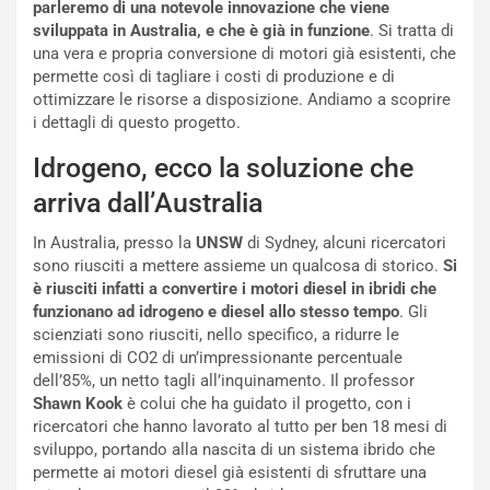
parleremo di una notevole innovazione che viene
V
P
sviluppata in
Australia, e che è già in funzione
. Si tratta di
i
a
una vera e propria conversione di motori già esistenti, che
a
r
permette così di tagliare i costi di produzione e di
g
t
ottimizzare le risorse a disposizione. Andiamo a scoprire
g
e
i dettagli di questo progetto.
i
n
o
z
Idrogeno, ecco la soluzione che
p
a
i
d
arriva dall’Australia
ù
e
L
l
In Australia, presso la
UNSW
di Sydney, alcuni ricercatori
u
G
sono riusciti a mettere assieme un qualcosa di storico.
Si
n
P
è riusciti infatti a convertire i motori diesel in ibridi che
g
d
funzionano ad idrogeno e diesel allo stesso tempo
. Gli
o
e
scienziati sono riusciti, nello specifico, a ridurre le
m
l
emissioni di CO2 di un’impressionante percentuale
a
B
dell’85%, un netto tagli all’inquinamento. Il professor
i
a
Shawn Kook
è colui che ha guidato il progetto, con i
C
h
ricercatori che hanno lavorato al tutto per ben 18 mesi di
o
r
sviluppo, portando alla nascita di un sistema ibrido che
m
a
permette ai motori diesel già esistenti di sfruttare una