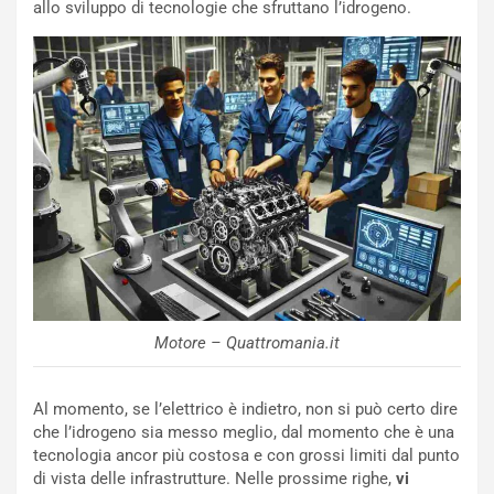
allo sviluppo di tecnologie che sfruttano l’idrogeno.
NOTIZIE
u
o
C
v
o
o
n
R
f
e
e
c
r
o
m
r
a
d
t
M
o
o
l
n
’
d
O
Motore – Quattromania.it
i
r
a
a
l
r
Al momento, se l’elettrico è indietro, non si può certo dire
e
i
che l’idrogeno sia messo meglio, dal momento che è una
:
o
tecnologia ancor più costosa e con grossi limiti dal punto
I
d
di vista delle infrastrutture. Nelle prossime righe,
vi
l
i