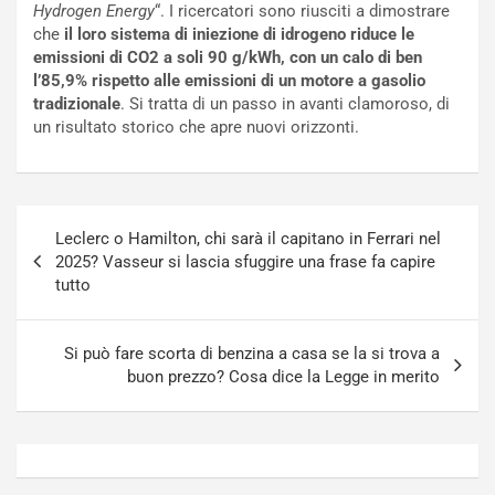
Hydrogen Energy
“. I ricercatori sono riusciti a dimostrare
a
s
che
il loro sistema di iniezione di idrogeno riduce le
t
a
emissioni di CO2 a soli 90 g/kWh, con un calo di ben
o
N
l’85,9% rispetto alle emissioni di un motore a gasolio
N
o
tradizionale
. Si tratta di un passo in avanti clamoroso, di
o
t
un risultato storico che apre nuovi orizzonti.
n
t
P
u
l
r
u
n
Navigazione
g
a
Leclerc o Hamilton, chi sarà il capitano in Ferrari nel
articoli
-
a
2025? Vasseur si lascia sfuggire una frase fa capire
i
S
tutto
n
e
R
p
E
a
Si può fare scorta di benzina a casa se la si trova a
E
n
buon prezzo? Cosa dice la Legge in merito
V
g
Agosto
Agosto
6,
5,
2026
2026
Admin
Admin