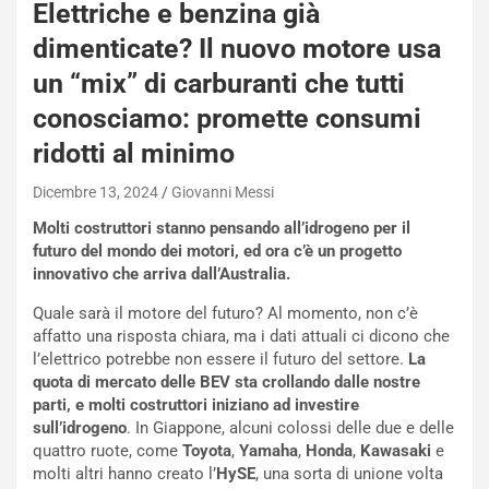
a
Elettriche e benzina già
i
dimenticate? Il nuovo motore usa
e
-
un “mix” di carburanti che tutti
P
conosciamo: promette consumi
O
W
ridotti al minimo
E
R
Dicembre 13, 2024
Giovanni Messi
S
Molti costruttori stanno pensando all’idrogeno per il
t
futuro del mondo dei motori, ed ora c’è un progetto
a
innovativo che arriva dall’Australia.
b
i
Quale sarà il motore del futuro? Al momento, non c’è
l
affatto una risposta chiara, ma i dati attuali ci dicono che
i
l’elettrico potrebbe non essere il futuro del settore.
La
s
quota di mercato delle BEV sta crollando dalle nostre
c
parti, e molti costruttori iniziano ad investire
e
sull’idrogeno
. In Giappone, alcuni colossi delle due e delle
u
quattro ruote, come
Toyota
,
Yamaha
,
Honda
,
Kawasaki
e
n
molti altri hanno creato l’
HySE
, una sorta di unione volta
N