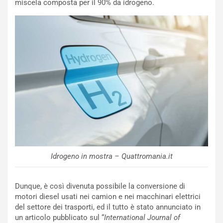
p
i
miscela composta per il 90% da idrogeno.
i
n
u
:
t
l
o
a
d
F
a
I
u
A
n
S
S
m
U
e
V
n
E
t
l
i
e
s
Idrogeno in mostra – Quattromania.it
t
c
t
e
r
l
Dunque, è così divenuta possibile la conversione di
i
a
motori diesel usati nei camion e nei macchinari elettrici
f
C
del settore dei trasporti, ed il tutto è stato annunciato in
i
o
un articolo pubblicato sul “
International Journal of
c
r