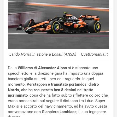
u
G
n
P
g
d
o
e
m
l
a
B
i
a
C
h
o
r
m
a
Lando Norris in azione a Losail (ANSA) – Quattromania.it
p
i
i
n
Dalla
Williams
di
Alexander
Albon
si è staccato uno
u
:
specchietto, e la direzione gara ha imposto una doppia
t
l
bandiera gialla sul rettilineo del traguardo. In quel
o
a
momento,
Verstappen è transitato portandosi dietro
d
F
Norris, che ha recuperato ben 8 decimi nel tratto
a
I
incriminato
, cosa che ha fatto subito riflettere coloro che
u
A
erano concentrati sul seguire il distacco tra i due. Super
n
S
Max si è accorto del riavvicinamento, ed ha avuto questa
S
m
conversazione con
Gianpiero Lambiase
, il suo ingegnere
U
e