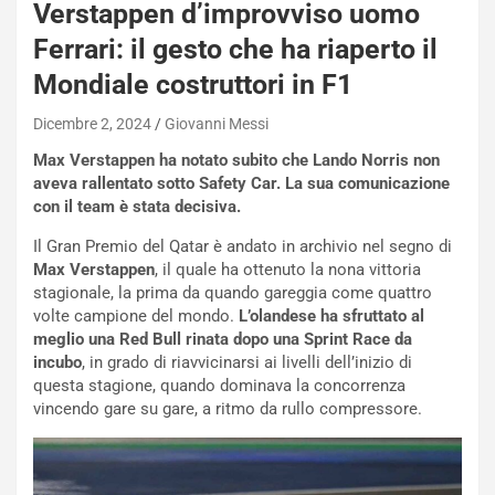
Verstappen d’improvviso uomo
i
s
Ferrari: il gesto che ha riaperto il
s
Mondiale costruttori in F1
a
n
Dicembre 2, 2024
Giovanni Messi
Q
a
Max Verstappen ha notato subito che Lando Norris non
s
aveva rallentato sotto Safety Car. La sua comunicazione
h
con il team è stata decisiva.
q
a
Il Gran Premio del Qatar è andato in archivio nel segno di
i
Max Verstappen
, il quale ha ottenuto la nona vittoria
e
stagionale, la prima da quando gareggia come quattro
-
volte campione del mondo.
L’olandese ha sfruttato al
P
meglio una Red Bull rinata dopo una Sprint Race da
O
incubo
, in grado di riavvicinarsi ai livelli dell’inizio di
W
questa stagione, quando dominava la concorrenza
E
vincendo gare su gare, a ritmo da rullo compressore.
R
S
t