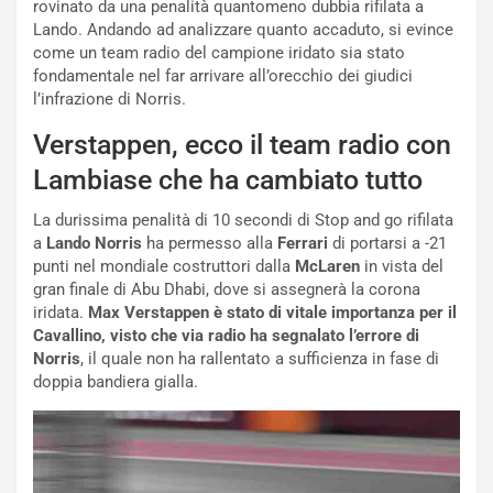
M
o
rovinato da una penalità quantomeno dubbia rifilata a
o
l
Lando. Andando ad analizzare quanto accaduto, si evince
n
’
come un team radio del campione iridato sia stato
d
O
fondamentale nel far arrivare all’orecchio dei giudici
i
r
l’infrazione di Norris.
a
a
l
r
Verstappen, ecco il team radio con
e
i
Lambiase che ha cambiato tutto
:
o
I
d
La durissima penalità di 10 secondi di Stop and go rifilata
l
i
a
Lando Norris
ha permesso alla
Ferrari
di portarsi a -21
V
P
punti nel mondiale costruttori dalla
McLaren
in vista del
i
a
gran finale di Abu Dhabi, dove si assegnerà la corona
a
r
iridata.
Max Verstappen è stato di vitale importanza per il
g
t
Cavallino, visto che via radio ha segnalato l’errore di
g
e
Norris
, il quale non ha rallentato a sufficienza in fase di
i
n
doppia bandiera gialla.
o
z
p
a
i
d
ù
e
L
l