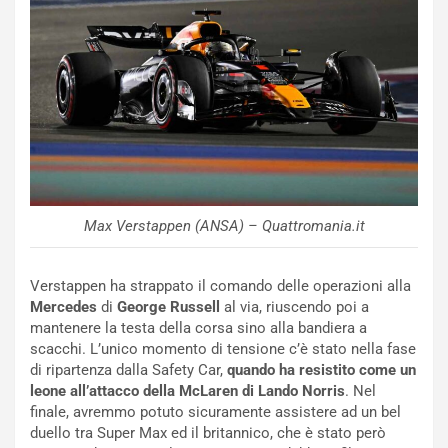
a
b
i
l
i
s
c
e
u
n
N
Max Verstappen (ANSA) – Quattromania.it
NOTIZIE
u
o
C
v
o
Verstappen ha strappato il comando delle operazioni alla
o
n
Mercedes
di
George Russell
al via, riuscendo poi a
R
f
mantenere la testa della corsa sino alla bandiera a
e
e
scacchi. L’unico momento di tensione c’è stato nella fase
c
r
di ripartenza dalla Safety Car,
quando ha
resistito come un
o
m
leone all’attacco della McLaren di Lando Norris
. Nel
r
a
finale, avremmo potuto sicuramente assistere ad un bel
d
t
duello tra Super Max ed il britannico, che è stato però