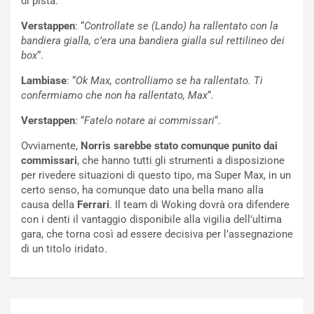
di pista.
V
n
E
t
Verstappen
: “
Controllate se (Lando) ha rallentato con la
l
i
bandiera gialla, c’era una bandiera gialla sul rettilineo dei
e
s
box
“.
t
c
t
e
Lambiase
: “
Ok Max, controlliamo se ha rallentato. Ti
r
l
confermiamo che non ha rallentato, Max
“.
i
a
Verstappen
: “
Fatelo notare ai commissari
“.
f
C
i
o
Ovviamente,
Norris sarebbe stato comunque punito dai
c
r
commissari
, che hanno tutti gli strumenti a disposizione
a
s
per rivedere situazioni di questo tipo, ma Super Max, in un
t
a
certo senso, ha comunque dato una bella mano alla
o
N
causa della
Ferrari
. Il team di Woking dovrà ora difendere
N
o
con i denti il vantaggio disponibile alla vigilia dell’ultima
o
t
gara, che torna così ad essere decisiva per l’assegnazione
n
t
di un titolo iridato.
P
u
l
r
u
n
g
a
Navigazione