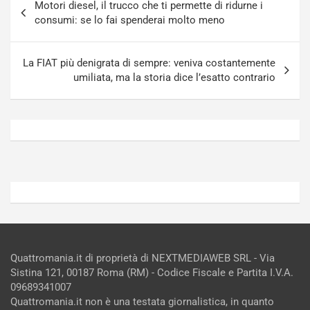
-
a
Motori diesel, il trucco che ti permette di ridurne i
articoli
i
S
consumi: se lo fai spenderai molto meno
n
e
R
p
E
a
La FIAT più denigrata di sempre: veniva costantemente
E
n
umiliata, ma la storia dice l’esatto contrario
V
g
Agosto
Agosto
6,
5,
2026
2026
Admin
Admin
Quattromania.it di proprietà di NEXTMEDIAWEB SRL - Via
Sistina 121, 00187 Roma (RM) - Codice Fiscale e Partita I.V.A.
09689341007
Quattromania.it non è una testata giornalistica, in quanto