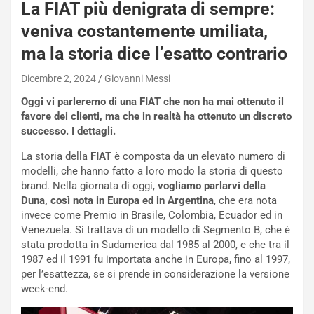
La FIAT più denigrata di sempre:
t
a
veniva costantemente umiliata,
b
ma la storia dice l’esatto contrario
i
l
Dicembre 2, 2024
Giovanni Messi
i
s
Oggi vi parleremo di una FIAT che non ha mai ottenuto il
c
favore dei clienti, ma che in realtà ha ottenuto un discreto
e
successo. I dettagli.
u
n
La storia della
FIAT
è composta da un elevato numero di
N
modelli, che hanno fatto a loro modo la storia di questo
NOTIZIE
u
brand. Nella giornata di oggi,
vogliamo parlarvi della
o
C
Duna, così nota in Europa ed in Argentina
, che era nota
v
o
invece come Premio in Brasile, Colombia, Ecuador ed in
o
n
Venezuela. Si trattava di un modello di Segmento B, che è
R
f
stata prodotta in Sudamerica dal 1985 al 2000, e che tra il
e
e
1987 ed il 1991 fu importata anche in Europa, fino al 1997,
c
r
per l’esattezza, se si prende in considerazione la versione
o
m
week-end.
r
a