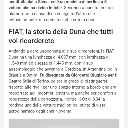
sostituita dalla Siena, ed è un modello di berlina a 3
L
l
volumi che ha diviso le folle
. Secondo alcuni fu un flop
u
G
clamoroso a causa di un design tutt’altro che
n
P
entusiasmante, ma credeteci che non fu così.
g
d
o
e
FIAT, la storia della Duna che tutti
m
l
voi ricorderete
a
B
i
a
Andando a dare un’occhiata alle sue dimensioni, la
FIAT
C
h
Duna ha una lunghezza di 4.037 mm, con larghezza di
o
r
1.548 mm ed altezza di 1.445 mm, con il suo
m
a
assemblaggio che avvenne a Cordoba, in Argentina, ed in
p
i
Brasile a Betim.
Fu disegnata da Giorgetto Giugiaro per il
i
n
Centro Stile di Torino
, ed era in grado di distinguersi
u
:
rispetto alle rivali per uno spazio interno a bordo che era
t
l
rapportato agli ingombri esterni, ma anche per comfort e
o
a
robustezza della carrozzeria. Inoltre, il Cx di 0,34 la
d
F
rendeva una delle vetture migliori dal punto di vista
a
I
aerodinamico degli anni Novanta.
u
A
n
S
S
m