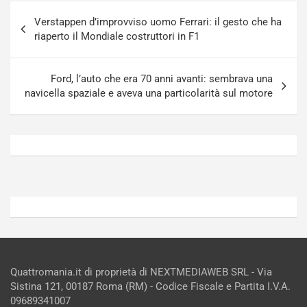
g
a
Navigazione
-
a
Verstappen d’improvviso uomo Ferrari: il gesto che ha
articoli
i
S
riaperto il Mondiale costruttori in F1
n
e
R
p
E
a
Ford, l’auto che era 70 anni avanti: sembrava una
E
n
navicella spaziale e aveva una particolarità sul motore
V
g
Agosto
Agosto
6,
5,
2026
2026
Admin
Admin
Quattromania.it di proprietà di NEXTMEDIAWEB SRL - Via
Sistina 121, 00187 Roma (RM) - Codice Fiscale e Partita I.V.A.
09689341007