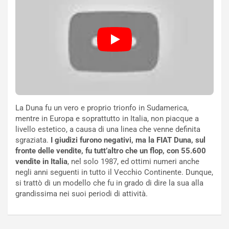
U
e
V
n
E
t
l
i
e
s
t
c
t
e
r
l
i
a
f
C
La Duna fu un vero e proprio trionfo in Sudamerica,
i
o
mentre in Europa e soprattutto in Italia, non piacque a
c
r
livello estetico, a causa di una linea che venne definita
a
s
sgraziata.
I giudizi furono negativi, ma la FIAT Duna, sul
t
a
fronte delle vendite, fu tutt’altro che un flop, con 55.600
o
N
vendite in Italia
, nel solo 1987, ed ottimi numeri anche
N
o
negli anni seguenti in tutto il Vecchio Continente. Dunque,
o
t
si trattò di un modello che fu in grado di dire la sua alla
n
t
grandissima nei suoi periodi di attività.
P
u
l
r
u
n