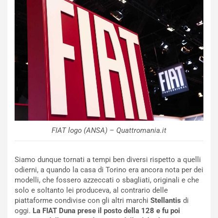
d
t
M
o
o
l
n
’
d
O
i
r
a
a
l
r
e
i
:
o
I
d
l
i
V
P
FIAT logo (ANSA) – Quattromania.it
i
a
a
r
g
t
Siamo dunque tornati a tempi ben diversi rispetto a quelli
g
e
odierni, a quando la casa di Torino era ancora nota per dei
i
n
modelli, che fossero azzeccati o sbagliati, originali e che
o
z
solo e soltanto lei produceva, al contrario delle
p
a
piattaforme condivise con gli altri marchi
Stellantis
di
i
d
oggi.
La FIAT Duna prese il posto della 128 e fu poi
ù
e