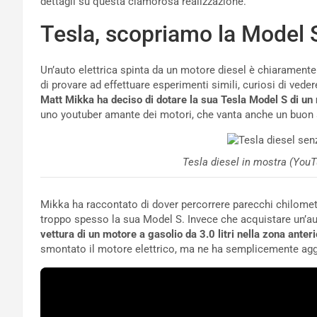
dettagli su questa clamorosa realizzazione.
Tesla, scopriamo la Model S
Un’auto elettrica spinta da un motore diesel è chiarament
di provare ad effettuare esperimenti simili, curiosi di vede
Matt Mikka ha deciso di dotare la sua Tesla Model S di un
uno youtuber amante dei motori, che vanta anche un buon 
Tesla diesel in mostra (YouT
Mikka ha raccontato di dover percorrere parecchi chilometri
troppo spesso la sua Model S. Invece che acquistare un’aut
vettura di un motore a gasolio da 3.0 litri nella zona anter
smontato il motore elettrico, ma ne ha semplicemente agg