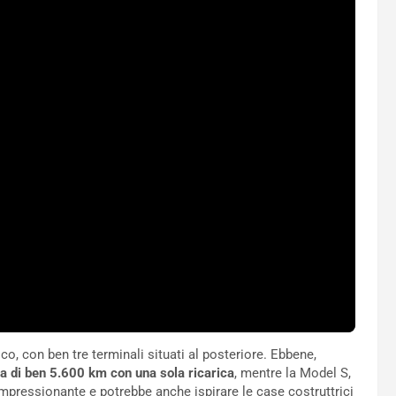
o, con ben tre terminali situati al posteriore. Ebbene,
a di ben 5.600 km con una sola ricarica
, mentre la Model S,
 impressionante e potrebbe anche ispirare le case costruttrici