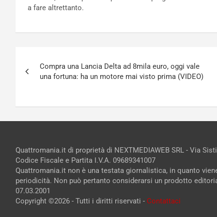
a fare altrettanto.
Navigazione
Compra una Lancia Delta ad 8mila euro, oggi vale
articoli
una fortuna: ha un motore mai visto prima (VIDEO)
Quattromania.it di proprietà di NEXTMEDIAWEB SRL - Via Sist
Codice Fiscale e Partita I.V.A. 09689341007
Quattromania.it non è una testata giornalistica, in quanto vie
periodicità. Non può pertanto considerarsi un prodotto editorial
07.03.2001
Copyright ©2026 - Tutti i diritti riservati -
Contattaci