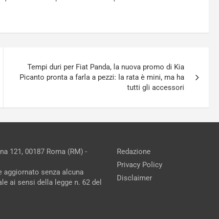
Tempi duri per Fiat Panda, la nuova promo di Kia
Picanto pronta a farla a pezzi: la rata è mini, ma ha
tutti gli accessori
ina 121, 00187 Roma (RM) -
Redazione
Privacy Policy
ne aggiornato senza alcuna
Disclaimer
e ai sensi della legge n. 62 del