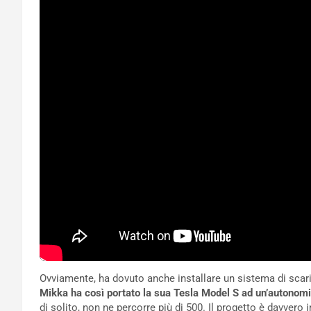
Ovviamente, ha dovuto anche installare un sistema di scaric
Mikka ha così portato la sua Tesla Model S ad un’autonomi
di solito, non ne percorre più di 500. Il progetto è davvero