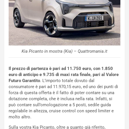
p
i
i
n
u
:
t
l
o
a
d
F
a
I
u
A
n
S
Kia Picanto in mostra (Kia) – Quattromania.it
S
m
U
e
Il prezzo di partenza è pari ad 11.750 euro, con 1.850
V
n
euro di anticipo e 9.735 di maxi rata finale, pari al Valore
E
t
Futuro Garantito
. L’importo totale dovuto dal
l
i
consumatore è pari ad 11.970,15 euro, ed uno dei punti di
e
s
forza di questa offerta è il fatto di poter contare su una
t
c
dotazione completa, che è inclusa nella rata. Infatti, si
t
e
può contare sull’omologazione a 5 posti, sedile guida
r
l
regolabile in altezza, cruise control con speed limiter e
i
a
molto altro.
f
C
i
o
Sulla vostra Kia Picanto, oltre a quanto già riferito,