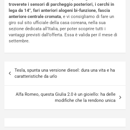
c
r
troverete i sensori di parcheggio posteriori, i cerchi in
a
s
lega da 14″, fari anteriori alogeni bi-funzione, fascia
t
a
anteriore centrale cromata
, e vi consigliamo di fare un
o
N
giro sul sito ufficiale della casa coreana, nella sua
N
o
sezione dedicata all’Italia, per poter scoprire tutti i
o
t
vantaggi previsti dall’offerta. Essa è valida per il mese di
n
t
settembre.
P
u
l
r
u
n
g
a
Navigazione
-
a
Tesla, spunta una versione diesel: dura una vita e ha
articoli
i
S
caratteristiche da urlo
n
e
R
p
E
a
Alfa Romeo, questa Giulia 2.0 è un gioiello: ha delle
E
n
modifiche che la rendono unica
V
g
Agosto
Agosto
6,
5,
2026
2026
Admin
Admin