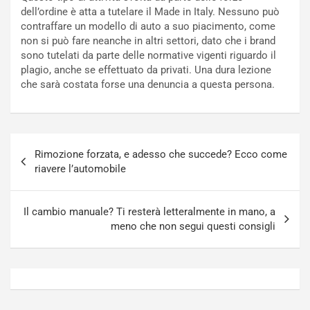
a
s
dell’ordine è atta a tutelare il Made in Italy. Nessuno può
t
a
contraffare un modello di auto a suo piacimento, come
o
N
non si può fare neanche in altri settori, dato che i brand
N
o
sono tutelati da parte delle normative vigenti riguardo il
o
t
plagio, anche se effettuato da privati. Una dura lezione
n
t
che sarà costata forse una denuncia a questa persona.
P
u
l
r
u
n
g
a
Navigazione
-
a
Rimozione forzata, e adesso che succede? Ecco come
articoli
i
S
riavere l’automobile
n
e
R
p
E
a
Il cambio manuale? Ti resterà letteralmente in mano, a
E
n
meno che non segui questi consigli
V
g
Agosto
Agosto
6,
5,
2026
2026
Admin
Admin