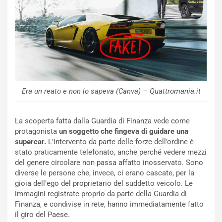
NOTIZIE
u
o
C
v
o
o
n
R
f
e
e
c
r
o
m
r
a
Era un reato e non lo sapeva (Canva) – Quattromania.it
d
t
M
o
o
l
La scoperta fatta dalla Guardia di Finanza vede come
n
’
protagonista
un soggetto che fingeva di guidare una
d
O
supercar.
L’intervento da parte delle forze dell’ordine è
i
r
stato praticamente telefonato, anche perché vedere mezzi
a
a
del genere circolare non passa affatto inosservato. Sono
l
r
diverse le persone che, invece, ci erano cascate, per la
e
i
gioia dell’ego del proprietario del suddetto veicolo. Le
:
o
immagini registrate proprio da parte della Guardia di
I
d
Finanza, e condivise in rete, hanno immediatamente fatto
l
i
il giro del Paese.
V
P