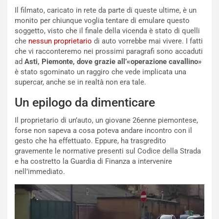
i
a
Il filmato, caricato in rete da parte di queste ultime, è un
a
r
monito per chiunque voglia tentare di emulare questo
g
t
soggetto, visto che il finale della vicenda è stato di quelli
g
e
che
nessun proprietario
di auto vorrebbe mai vivere. I fatti
i
n
che vi racconteremo nei prossimi paragrafi sono accaduti
o
z
ad
Asti, Piemonte, dove grazie all’«operazione cavallino»
p
a
è stato sgominato un raggiro che vede implicata una
i
d
supercar, anche se in realtà non era tale.
ù
e
Un epilogo da dimenticare
L
l
u
G
Il proprietario di un’auto, un giovane 26enne piemontese,
n
P
forse non sapeva a cosa poteva andare incontro con il
g
d
gesto che ha effettuato. Eppure, ha trasgredito
o
e
gravemente le normative presenti sul Codice della Strada
m
l
e ha costretto la Guardia di Finanza a intervenire
a
B
nell’immediato.
i
a
C
h
o
r
m
a
p
i