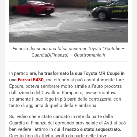
i
n
u
:
t
l
o
a
d
F
a
I
u
A
n
S
Finanza denuncia una falsa supercar Toyota (Youtube –
S
m
GuardiaDiFinanza) – Quattromania.it
U
e
V
n
In particolare,
ha trasformato la sua Toyota MR Coupé in
E
t
una
Ferrari F430
,
ma ciò non si può assolutamente fare.
l
i
Eppure, poteva sembrare molto simile all’auto prodotta
e
s
dall’azienda del Cavallino Rampante, invece montava
t
c
solamente il suo logo in più parti della carrozzeria, con
t
e
tanto di aggiunta di quello della Pininfarina.
r
l
i
a
Sul video che è stato caricato in rete da parte della
f
C
Guardia di Finanza del comando provinciale di Asti si può
i
o
ben vedere l’attimo in cui
il mezzo è stato sequestrato.
c
r
Questo tipo di attività svolta da parte delle forze