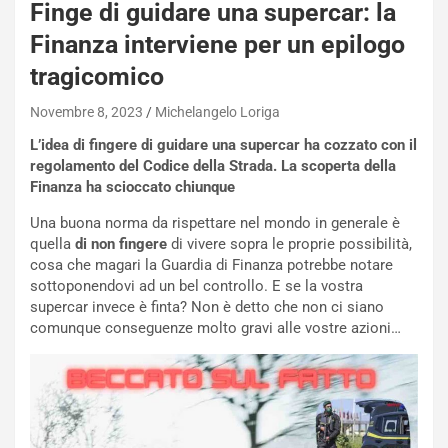
Finge di guidare una supercar: la
i
e
Finanza interviene per un epilogo
-
tragicomico
P
O
Novembre 8, 2023
Michelangelo Loriga
W
E
L’idea di fingere di guidare una supercar ha cozzato con il
R
regolamento del Codice della Strada. La scoperta della
S
Finanza ha scioccato chiunque
t
a
Una buona norma da rispettare nel mondo in generale è
b
quella
di non fingere
di vivere sopra le proprie possibilità,
i
cosa che magari la Guardia di Finanza potrebbe notare
l
sottoponendovi ad un bel controllo. E se la vostra
i
supercar invece è finta? Non è detto che non ci siano
s
comunque conseguenze molto gravi alle vostre azioni…
c
e
u
n
N