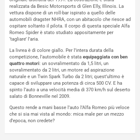
e
a
realizzata da Besic Motorsports di Glen Elly, Illinois. La
n
P
vettura dispone di un roll-bar ispirato a quello delle
t
i
automobili dragster NHRA, con un abitacolo che riesce ad
i
e
ospitare soltanto il pilota. Il corpo di questa speciale Alfa
s
g
Romeo Spider è stato studiato appositamente per
c
h
‘tagliare’ l’aria.
e
e
La livrea è di colore giallo. Per l’intera durata della
l
v
competizione, l’automobile è stata
equipaggiata con ben
a
o
quattro motori
: un sovralimentato da 1,5 litri, un
C
l
sovralimentato da 2 litri, un motore ad aspirazione
o
e
naturale e un Twin Spark Turbo da 2 litri; quest’ultimo è
r
e
capace di sviluppare una potenza di circa 500 CV. E ha
s
R
spinto l’auto a una velocità media di 370 km/h sul deserto
a
i
salato di Bonneville nel 2009.
N
n
o
f
Questo rende a mani basse l’auto l’Alfa Romeo più veloce
t
o
che si sia mai vista al mondo: mica male per un mezzo
t
r
d’epoca, non credete?
u
z
r
a
n
t