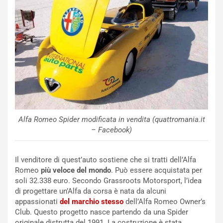
e
o
l
n
G
:
P
U
d
n
e
’
l
E
B
s
a
p
h
e
r
r
a
i
Alfa Romeo Spider modificata in vendita (quattromania.it
i
e
– Facebook)
n
n
:
z
l
a
Il venditore di quest’auto sostiene che si tratti dell’Alfa
a
d
Romeo
più veloce del mondo
. Può essere acquistata per
F
i
soli 32.338 euro. Secondo Grassroots Motorsport, l’idea
I
G
di progettare un’Alfa da corsa è nata da alcuni
A
u
appassionati
del marchio stesso
dell’Alfa Romeo Owner’s
S
i
Club. Questo progetto nasce partendo da una Spider
m
d
originale distrutta del 1991. La costruzione è stata