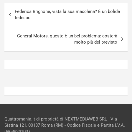
a
a
Navigazione
a
[
Federica Brignone, vista la sua macchina? È un bolide
articoli
S
V
tedesco
e
I
p
D
a
E
General Motors, questo è un bel problema: costerà
n
O
molto più del previsto
g
]
Agosto
Agosto
5,
4,
2026
2026
Admin
Admin
Quattromania.it di proprietà di NEXTMEDIAWEB SRL - Via
Sistina 121, 00187 Roma (RM) - Codice Fiscale e Partita I.V.A.
09689341007