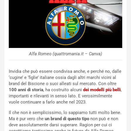
Alfa Romeo (quattromania.it – Canva)
NOTIZIE
P
Invidia che può essere condivisa anche, e perché no, dalle
l
‘cugine’ e ‘figlie’ italiane ossia dagli altri marchi vicini al
NOTIZIE
a
brand del Biscione o suoi alleati sul mercato. Con oltre
C
y
100 anni di storia
, ha costruito alcuni
dei modelli più belli
,
o
s
importanti e rilevanti in senso lato. E verosimilmente
n
e
vuole continuare a farlo anche nel 2023.
f
a
e
t
Il che non è semplicissimo, lo sappiamo tutti molto bene.
r
C
Ma è pur vero che
un brand di questo tipo
non può e non
m
h
deve assolutamente darsi superare. Ragion per cui ci
a
a