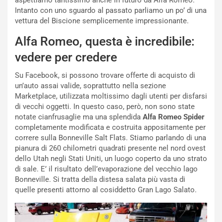
aspettiamo tantissimo anche in futuro da Alfa Romeo.
t
l
Intanto con uno sguardo al passato parliamo un po’ di una
o
l
vettura del Biscione semplicemente impressionante.
l
e
’
n
Alfa Romeo, questa è incredibile:
O
g
vedere per credere
r
e
a
D
Su Facebook, si possono trovare offerte di acquisto di
r
D
un’auto assai valide, soprattutto nella sezione
i
F
Marketplace, utilizzata moltissimo dagli utenti per disfarsi
o
o
di vecchi oggetti. In questo caso, però, non sono state
d
r
notate cianfrusaglie ma una splendida
Alfa Romeo Spider
i
m
completamente modificata e costruita appositamente per
P
u
correre sulla Bonneville Salt Flats. Stiamo parlando di una
a
l
pianura di 260 chilometri quadrati presente nel nord ovest
r
a
dello Utah negli Stati Uniti, un luogo coperto da uno strato
t
1
di sale. E’ il risultato dell’evaporazione del vecchio lago
e
E
Bonneville. Si tratta della distesa salata più vasta di
n
d
quelle presenti attorno al cosiddetto Gran Lago Salato.
z
i
a
t
d
i