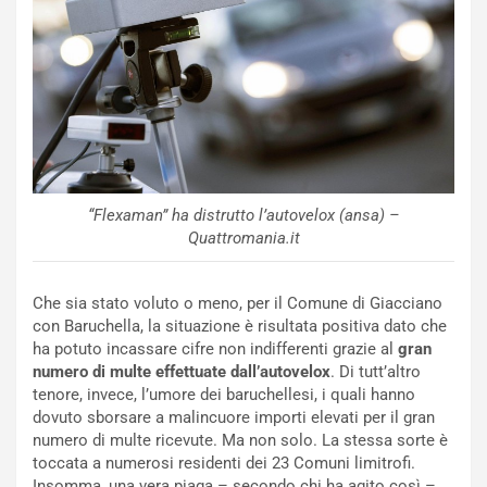
o
z
p
a
i
d
ù
e
L
l
u
G
n
P
g
d
o
e
m
l
“Flexaman” ha distrutto l’autovelox (ansa) –
a
B
Quattromania.it
i
a
C
h
o
r
Che sia stato voluto o meno, per il Comune di Giacciano
m
a
con Baruchella, la situazione è risultata positiva dato che
p
i
ha potuto incassare cifre non indifferenti grazie al
gran
i
n
numero di multe effettuate dall’autovelox
. Di tutt’altro
u
:
tenore, invece, l’umore dei baruchellesi, i quali hanno
t
l
dovuto sborsare a malincuore importi elevati per il gran
o
a
numero di multe ricevute. Ma non solo. La stessa sorte è
d
F
toccata a numerosi residenti dei 23 Comuni limitrofi.
a
I
Insomma, una vera piaga – secondo chi ha agito così –