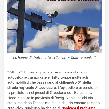
E
R
S
t
a
b
i
l
i
s
c
Lo hanno distrutto tutto… (Canva) – Quattromania.it
e
u
n
“Vittima” di questa giustizia personale è stato un
N
autovelox accusato di aver fatto troppe multe agli
NOTIZIE
u
automobilisti che passavano al
chilometro 51 della
o
C
strada regionale Altopolesana
. L’episodio è avvenuto per
v
o
la precisione nei pressi di Giacciano con Baruchella,
o
n
piccolo paese in provincia di Rovig. Non si sa chi sia
R
f
stato, ma dopo l’ennesima multa del tristemente famoso
e
e
autovelox, qualcuno ha deciso di
risolvere il problema