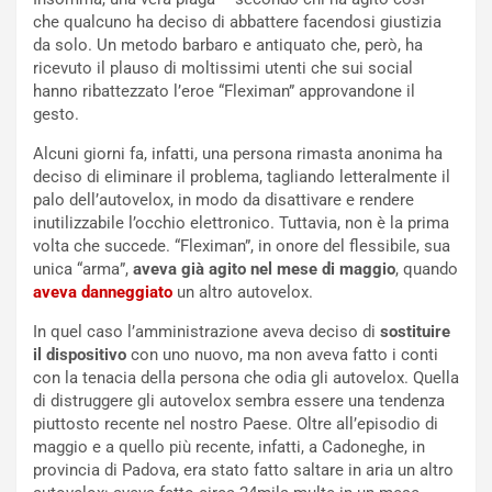
u
A
che qualcuno ha deciso di abbattere facendosi giustizia
n
S
da solo. Un metodo barbaro e antiquato che, però, ha
S
m
ricevuto il plauso di moltissimi utenti che sui social
U
e
hanno ribattezzato l’eroe “Fleximan” approvandone il
V
n
gesto.
E
t
Alcuni giorni fa, infatti, una persona rimasta anonima ha
l
i
deciso di eliminare il problema, tagliando letteralmente il
e
s
palo dell’autovelox, in modo da disattivare e rendere
t
c
inutilizzabile l’occhio elettronico. Tuttavia, non è la prima
t
e
volta che succede. “Fleximan”, in onore del flessibile, sua
r
l
unica “arma”,
aveva già agito nel mese di maggio
, quando
i
a
aveva danneggiato
un altro autovelox.
f
C
i
o
In quel caso l’amministrazione aveva deciso di
sostituire
c
r
il dispositivo
con uno nuovo, ma non aveva fatto i conti
a
s
con la tenacia della persona che odia gli autovelox. Quella
t
a
di distruggere gli autovelox sembra essere una tendenza
o
N
piuttosto recente nel nostro Paese. Oltre all’episodio di
N
o
maggio e a quello più recente, infatti, a Cadoneghe, in
o
t
provincia di Padova, era stato fatto saltare in aria un altro
n
t