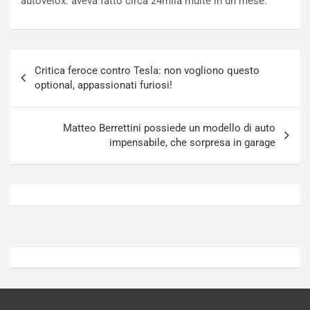
autovelox: aveva fatto circa 24mila multe in un mese.
P
u
l
r
u
n
g
a
Navigazione
-
a
Critica feroce contro Tesla: non vogliono questo
articoli
i
S
optional, appassionati furiosi!
n
e
R
p
E
a
Matteo Berrettini possiede un modello di auto
E
n
impensabile, che sorpresa in garage
V
g
Agosto
Agosto
6,
5,
2026
2026
Admin
Admin