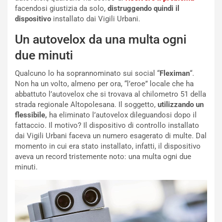
c
r
facendosi giustizia da solo,
distruggendo quindi il
o
m
dispositivo
installato dai Vigili Urbani.
r
a
d
t
Un autovelox da una multa ogni
M
o
due minuti
o
l
n
’
Qualcuno lo ha soprannominato sui social “
Fleximan
“.
d
O
Non ha un volto, almeno per ora, “l’eroe” locale che ha
i
r
abbattuto l’autovelox che si trovava al chilometro 51 della
a
a
strada regionale Altopolesana. Il soggetto,
utilizzando un
l
r
flessibile,
ha eliminato l’autovelox dileguandosi dopo il
e
i
fattaccio. Il motivo? Il dispositivo di controllo installato
:
o
dai Vigili Urbani faceva un numero esagerato di multe. Dal
I
d
momento in cui era stato installato, infatti, il dispositivo
l
i
aveva un record tristemente noto: una multa ogni due
V
P
minuti.
i
a
a
r
g
t
g
e
i
n