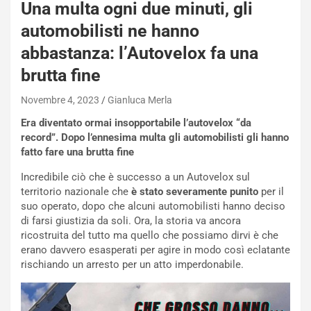
Una multa ogni due minuti, gli
automobilisti ne hanno
NOTIZIE
abbastanza: l’Autovelox fa una
N
brutta fine
i
s
Novembre 4, 2023
Gianluca Merla
s
a
Era diventato ormai insopportabile l’autovelox “da
n
record”. Dopo l’ennesima multa gli automobilisti gli hanno
Q
fatto fare una brutta fine
a
s
Incredibile ciò che è successo a un Autovelox sul
h
territorio nazionale che
è stato severamente punito
per il
q
suo operato, dopo che alcuni automobilisti hanno deciso
a
di farsi giustizia da soli. Ora, la storia va ancora
i
ricostruita del tutto ma quello che possiamo dirvi è che
e
erano davvero esasperati per agire in modo così eclatante
-
rischiando un arresto per un atto imperdonabile.
P
O
W