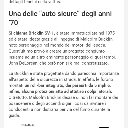
dettagli tecnici della vettura.
I
d
l
i
Una delle “auto sicure” degli anni
V
P
i
a
’70
a
r
g
t
Si chiama Bricklin SV-1,
è stata immatricolata nel 1975
g
e
ed è stata ideata grazie all’ingegno di Malcolm Bricklin,
i
n
noto personaggio nel mondo dei motori dell’epoca.
o
z
Quest’ultimo provò a creare un progetto congiunto
p
a
insieme ad un altro eminente personaggio di quei tempi,
i
d
John DeLorean, che però non si è mai concretizzato.
ù
e
La Bricklin è stata progettata dando parecchia importanza
L
l
all’aspetto della sicurezza in strada. In effetti, le furono
u
G
montati
un roll-bar integrato, dei paraurti da 5 mph e,
n
P
infine, alcune protezioni atte ad attutire i colpi laterali.
g
d
Oltretutto, Malcolm Bricklin decise di non far montare dei
o
e
posacenere o degli accendi sigari, così da invitare i
m
l
conducenti a non distrarsi per via del fumo durante la
a
B
guida.
i
a
C
h