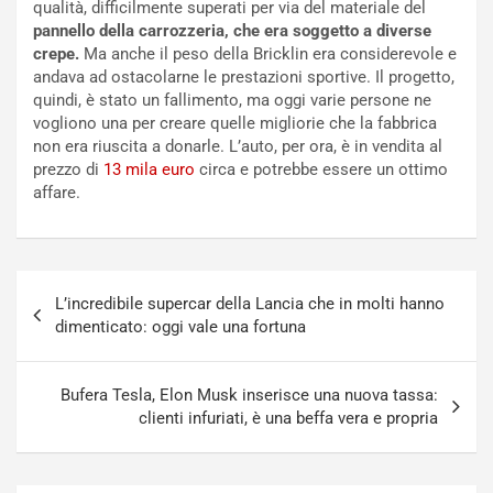
qualità, difficilmente superati per via del materiale del
i
o
pannello della carrozzeria, che era soggetto a diverse
c
r
crepe.
Ma anche il peso della Bricklin era considerevole e
a
s
andava ad ostacolarne le prestazioni sportive. Il progetto,
t
a
quindi, è stato un fallimento, ma oggi varie persone ne
o
N
vogliono una per creare quelle migliorie che la fabbrica
N
o
non era riuscita a donarle. L’auto, per ora, è in vendita al
o
t
prezzo di
13 mila euro
circa e potrebbe essere un ottimo
n
t
affare.
P
u
l
r
u
n
g
a
Navigazione
-
a
L’incredibile supercar della Lancia che in molti hanno
articoli
i
S
dimenticato: oggi vale una fortuna
n
e
R
p
E
a
Bufera Tesla, Elon Musk inserisce una nuova tassa:
E
n
clienti infuriati, è una beffa vera e propria
V
g
Agosto
Agosto
6,
5,