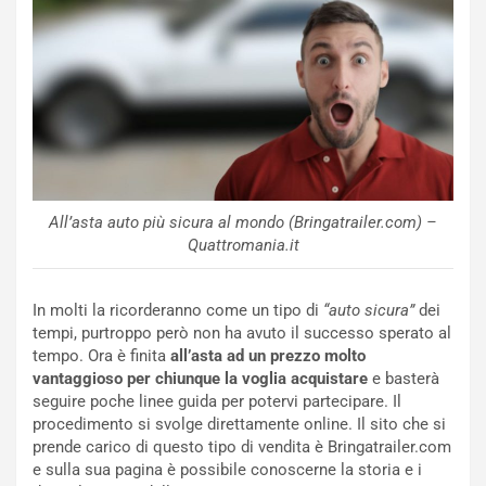
n
N
NOTIZIE
u
o
C
v
o
o
n
R
f
e
e
c
r
o
m
All’asta auto più sicura al mondo (Bringatrailer.com) –
r
a
Quattromania.it
d
t
M
o
In molti la ricorderanno come un tipo di
“auto sicura”
dei
o
l
tempi, purtroppo però non ha avuto il successo sperato al
n
’
tempo. Ora è finita
all’asta ad un prezzo molto
d
O
vantaggioso per chiunque la voglia acquistare
e basterà
i
r
seguire poche linee guida per potervi partecipare. Il
a
a
procedimento si svolge direttamente online. Il sito che si
l
r
prende carico di questo tipo di vendita è Bringatrailer.com
e
i
e sulla sua pagina è possibile conoscerne la storia e i
:
o