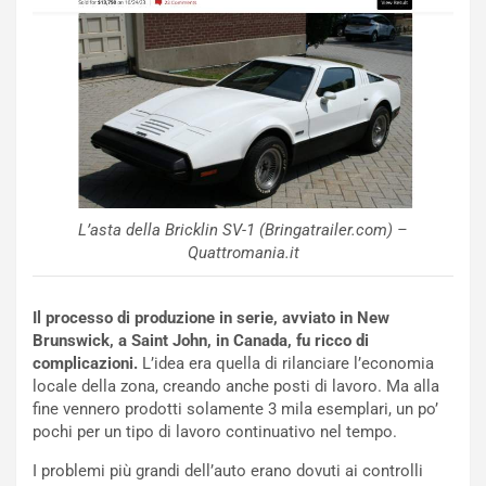
o
r
m
a
p
i
i
n
u
:
t
l
o
a
d
F
a
I
u
A
n
S
L’asta della Bricklin SV-1 (Bringatrailer.com) –
S
m
Quattromania.it
U
e
V
n
Il processo di produzione in serie, avviato in New
E
t
Brunswick, a Saint John, in Canada, fu ricco di
l
i
complicazioni.
L’idea era quella di rilanciare l’economia
e
s
locale della zona, creando anche posti di lavoro. Ma alla
t
c
fine vennero prodotti solamente 3 mila esemplari, un po’
t
e
pochi per un tipo di lavoro continuativo nel tempo.
r
l
i
a
I problemi più grandi dell’auto erano dovuti ai controlli
f
C