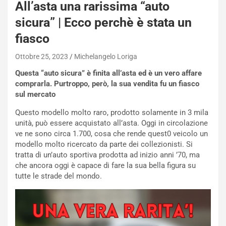
h
All’asta una rarissima “auto
q
sicura” | Ecco perchè è stata un
a
i
fiasco
e
-
Ottobre 25, 2023
Michelangelo Loriga
P
Questa “auto sicura” è finita all’asta ed è un vero affare
O
comprarla. Purtroppo, però, la sua vendita
fu un fiasco
W
sul mercato
E
R
Questo modello molto raro, prodotto solamente in 3 mila
S
unità, può essere acquistato all’asta. Oggi in circolazione
t
ve ne sono circa 1.700, cosa che rende quest0 veicolo un
a
modello molto ricercato da parte dei collezionisti. Si
b
tratta di un’auto sportiva prodotta ad inizio anni ’70, ma
i
che ancora oggi è capace di fare la sua bella figura su
l
tutte le strade del mondo.
i
s
c
e
u