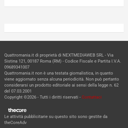
2026
2026
Admin
Admin
Quattromania.it di proprietà di NEXTMEDIAWEB SRL - Via
Sistina 121, 00187 Roma (RM) - Codice Fiscale e Partita I.V.A.
09689341007
Quattromania.it non è una testata giornalistica, in quanto
viene aggiornato senza alcuna periodicità. Non può pertanto
considerarsi un prodotto editoriale ai sensi della legge n. 62
del 07.03.2001
Copyright ©2026 - Tutti i diritti riservati -
Contattaci
Le attività pubblicitarie su questo sito sono gestite da
theCoreAdv