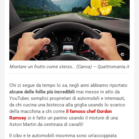
NOTIZIE
N
i
s
s
Montare un frutto come sterzo… (Canva) – Quattromania.it
a
n
Q
Chi ci segue da tempo lo sa, negli anni abbiamo riportato
a
alcune delle follie più incredibili
mai messe in atto da
s
YouTuber, semplici proprietari di automobili e internauti,
h
da chi cucina una bistecca alla griglia usando lo scarico
q
della macchina a chi come
il famoso chef Gordon
a
Ramsey
si è fatto un panino usando il motore di una
i
Aston Martin da centinaia di cavalli!
e
-
Il cibo e le automobili insomma sono un’accoppiata