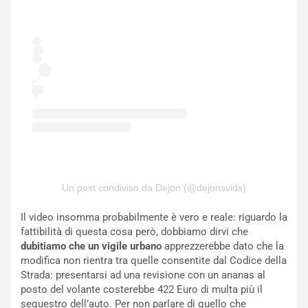
o
a
d
F
a
I
u
A
n
S
S
m
U
e
V
n
E
t
l
i
e
s
t
c
t
e
Un post condiviso da Dejon (@dejonsvids)
r
l
i
a
Il video insomma probabilmente è vero e reale: riguardo la
f
C
fattibilità di questa cosa però, dobbiamo dirvi che
i
o
dubitiamo che un vigile urbano
apprezzerebbe dato che la
c
r
modifica non rientra tra quelle consentite dal Codice della
a
s
Strada: presentarsi ad una revisione con un ananas al
t
a
posto del volante costerebbe 422 Euro di multa più il
o
N
sequestro dell’auto. Per non parlare di quello che