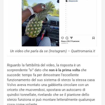
o
n
R
f
e
e
c
r
o
m
r
a
d
t
M
o
o
l
n
’
d
O
Un video che parla da se (Instagram) – Quattromania.it
i
r
a
a
l
r
Riguardo la fattibilità del video, la risposta è un
e
i
sorprendente “si” dato che
non è la prima volta
che
:
o
succede: tempo fa per dimostrare l’eccellente
I
d
funzionamento del suo sistema di sterzo la stessa casa
l
i
Volvo aveva montato una gabbietta circolare con un
V
P
criceto che muovendosi, spostava un autocarro di
i
a
quindici tonnellate, rivelando che se il piantone dello
a
r
sterzo funziona si può montare letteralmente qualunque
g
t
cosa come volante.