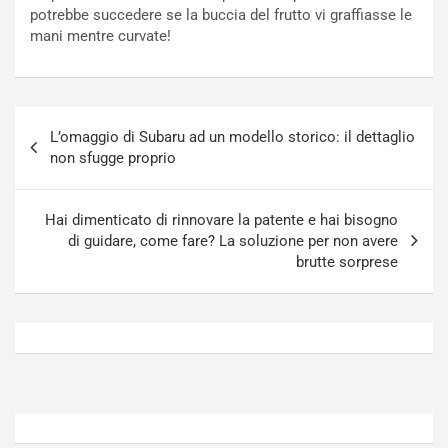
N
o
potrebbe succedere se la buccia del frutto vi graffiasse le
o
t
mani mentre curvate!
n
t
P
u
l
r
u
n
Navigazione
g
a
L’omaggio di Subaru ad un modello storico: il dettaglio
articoli
-
a
non sfugge proprio
i
S
n
e
R
p
Hai dimenticato di rinnovare la patente e hai bisogno
E
a
di guidare, come fare? La soluzione per non avere
E
n
brutte sorprese
V
g
Agosto
Agosto
6,
5,
2026
2026
Admin
Admin