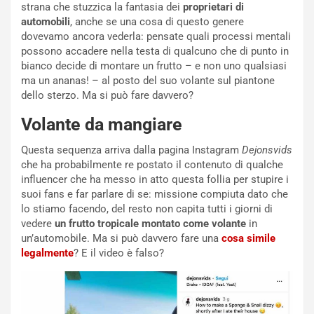
P
strana che stuzzica la fantasia dei
proprietari di
O
automobili
, anche se una cosa di questo genere
W
dovevamo ancora vederla: pensate quali processi mentali
E
possono accadere nella testa di qualcuno che di punto in
R
bianco decide di montare un frutto – e non uno qualsiasi
S
ma un ananas! – al posto del suo volante sul piantone
t
dello sterzo. Ma si può fare davvero?
a
Volante da mangiare
b
i
Questa sequenza arriva dalla pagina Instagram
Dejonsvids
l
che ha probabilmente re postato il contenuto di qualche
i
influencer che ha messo in atto questa follia per stupire i
s
suoi fans e far parlare di se: missione compiuta dato che
c
lo stiamo facendo, del resto non capita tutti i giorni di
e
vedere
un frutto tropicale montato come volante
in
u
un’automobile. Ma si può davvero fare una
cosa simile
n
legalmente
? E il video è falso?
N
NOTIZIE
u
o
C
v
o