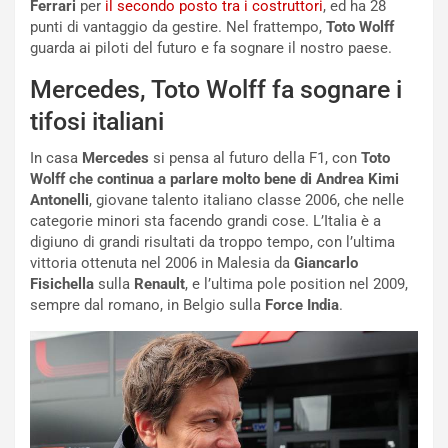
Ferrari
per
il secondo posto tra i costruttori
, ed ha 28
i
r
punti di vantaggio da gestire. Nel frattempo,
Toto Wolff
a
a
guarda ai piloti del futuro e fa sognare il nostro paese.
l
r
e
i
Mercedes, Toto Wolff fa sognare i
:
o
tifosi italiani
I
d
l
i
In casa
Mercedes
si pensa al futuro della F1, con
Toto
V
P
Wolff che continua a parlare molto bene di Andrea Kimi
i
a
Antonelli
, giovane talento italiano classe 2006, che nelle
a
r
categorie minori sta facendo grandi cose. L’Italia è a
g
t
digiuno di grandi risultati da troppo tempo, con l’ultima
g
e
vittoria ottenuta nel 2006 in Malesia da
Giancarlo
i
n
Fisichella
sulla
Renault
, e l’ultima pole position nel 2009,
o
z
sempre dal romano, in Belgio sulla
Force India
.
p
a
i
d
ù
e
L
l
u
G
n
P
g
d