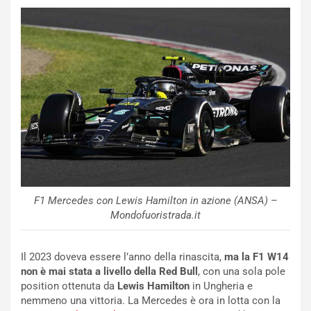
l
i
s
c
e
u
n
N
NOTIZIE
u
o
C
v
o
o
n
R
f
e
e
F1 Mercedes con Lewis Hamilton in azione (ANSA) –
c
r
Mondofuoristrada.it
o
m
r
a
d
t
Il 2023 doveva essere l’anno della rinascita,
ma la F1 W14
M
o
non è mai stata a livello della Red Bull
, con una sola pole
o
l
position ottenuta da
Lewis Hamilton
in Ungheria e
n
’
nemmeno una vittoria. La Mercedes è ora in lotta con la
d
O