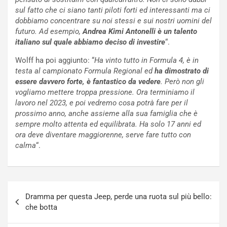
e
s
sul fatto che ci siano tanti piloti forti ed interessanti ma ci
t
c
dobbiamo concentrare su noi stessi e sui nostri uomini del
t
e
futuro. Ad esempio,
Andrea Kimi Antonelli è un talento
r
l
italiano sul quale abbiamo deciso di investire
“.
i
a
f
C
Wolff ha poi aggiunto: “
Ha vinto tutto in Formula 4, è in
i
o
testa al campionato Formula Regional ed
ha dimostrato di
c
r
essere davvero forte, è fantastico da vedere
. Però non gli
a
s
vogliamo mettere troppa pressione. Ora terminiamo il
t
a
lavoro nel 2023, e poi vedremo cosa potrà fare per il
o
N
prossimo anno, anche assieme alla sua famiglia che è
N
o
sempre molto attenta ed equilibrata. Ha solo 17 anni ed
o
t
ora deve diventare maggiorenne, serve fare tutto con
n
t
calma
“.
P
u
l
r
u
n
g
a
Navigazione
-
a
Dramma per questa Jeep, perde una ruota sul più bello:
articoli
i
S
che botta
n
e
R
p