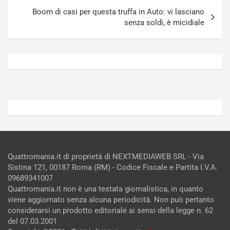
E
a
Boom di casi per questa truffa in Auto: vi lasciano
E
n
senza soldi, è micidiale
V
g
Agosto
Agosto
6,
5,
2026
2026
Admin
Admin
Quattromania.it di proprietà di NEXTMEDIAWEB SRL - Via
Sistina 121, 00187 Roma (RM) - Codice Fiscale e Partita I.V.A.
09689341007
Quattromania.it non è una testata giornalistica, in quanto
viene aggiornato senza alcuna periodicità. Non può pertanto
considerarsi un prodotto editoriale ai sensi della legge n. 62
del 07.03.2001