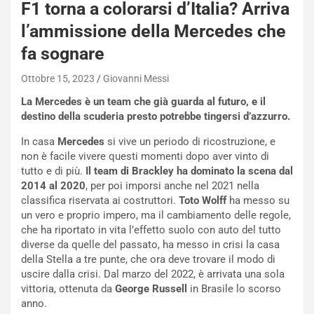
F1 torna a colorarsi d’Italia? Arriva
a
n
l’ammissione della Mercedes che
Q
fa sognare
a
s
Ottobre 15, 2023
Giovanni Messi
h
q
La Mercedes è un team che già guarda al futuro, e il
a
destino della scuderia presto potrebbe tingersi d’azzurro.
i
e
In casa
Mercedes
si vive un periodo di ricostruzione, e
-
non è facile vivere questi momenti dopo aver vinto di
P
tutto e di più.
Il team di Brackley ha dominato la scena dal
O
2014 al 2020
, per poi imporsi anche nel 2021 nella
W
classifica riservata ai costruttori.
Toto Wolff
ha messo su
E
un vero e proprio impero, ma il cambiamento delle regole,
R
che ha riportato in vita l’effetto suolo con auto del tutto
S
diverse da quelle del passato, ha messo in crisi la casa
t
della Stella a tre punte, che ora deve trovare il modo di
a
uscire dalla crisi. Dal marzo del 2022, è arrivata una sola
b
vittoria, ottenuta da
George Russell
in Brasile lo scorso
i
anno.