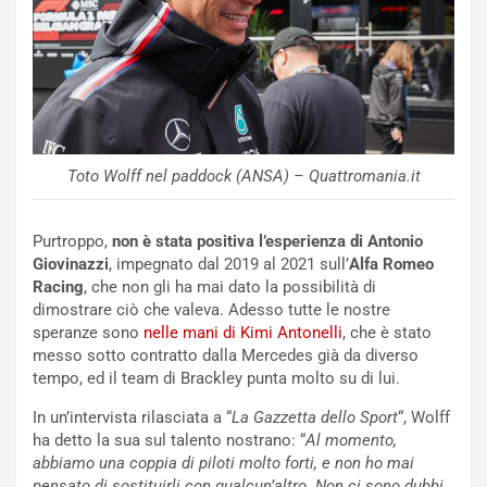
o
e
m
l
a
B
i
a
C
h
o
r
m
a
p
i
Toto Wolff nel paddock (ANSA) – Quattromania.it
i
n
u
:
t
l
Purtroppo,
non è stata positiva l’esperienza di Antonio
o
a
Giovinazzi
, impegnato dal 2019 al 2021 sull’
Alfa Romeo
d
F
Racing
, che non gli ha mai dato la possibilità di
a
I
dimostrare ciò che valeva. Adesso tutte le nostre
u
A
speranze sono
nelle mani di Kimi Antonelli
, che è stato
n
S
messo sotto contratto dalla Mercedes già da diverso
S
m
tempo, ed il team di Brackley punta molto su di lui.
U
e
In un’intervista rilasciata a “
La Gazzetta dello Sport
“, Wolff
V
n
ha detto la sua sul talento nostrano: “
Al momento,
E
t
abbiamo una coppia di piloti molto forti, e non ho mai
l
i
pensato di sostituirli con qualcun’altro. Non ci sono dubbi