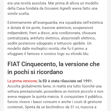
N
era una novità assoluta. Mai prima di allora un modello
NOTIZIE
u
della Casa fondata da Giovanni Agnelli aveva fatto una
o
C
simile scelta.
v
o
o
n
Estremamente all’avanguardia, era squadrata nell’estetica
R
f
e dotata di tre porte, trazione anteriore, sospensioni
e
e
indipendenti, freni a disco, aria condizionata, chiusura
c
r
centralizzata, antifurto elettrico, alzacristalli elettrico,
o
m
sedile posteriore sdoppiato e tettuccio apribile. Un
r
a
modello dalle molteplici novità, che fu il primo a
d
t
sfoggiare il famoso e iconico logo su sfondo blu.
M
o
FIAT Cinquecento, la versione che
o
l
n
’
in pochi si ricordano
d
O
i
r
La prima versione,
la ED è stata rilasciata nel 1991.
a
a
Accolta globalmente bene, in realtà era tutto fuorché una
l
r
vettura prestazionale, possedeva un motore piccolo e non
e
i
aveva neppure la quinta marcia. A conquistare il pubblico,
:
o
furono invece i bassi consumi e anche i costi di gestione
I
d
contenuti, Spinta da un bicilindrico da 31 cv, riusciva a
l
i