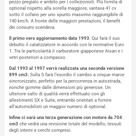
pezzo pregiato e ambito per i collezionisti. Più fornita di
p
i
optional rispetto alla sorella maggiore, vantava 41 cv
i
n
sotto il cofano per uno spunto massimo raggiungibile di
u
:
140 km/h. A fronte delle maggiori prestazioni, il benefit
t
l
dei consumi scendeva.
o
a
d
F
Il primo vero aggiornamento data 1993
. Qui farà il suo
a
I
debutto il catalizzatore in accordo con le normative Euro
u
A
1. Tra le particolarità il carburatore giapponese Aisan e i
n
S
vetri posteriori a compasso.
S
m
U
e
Dal 1993 al 1997 verrà realizzata una seconda versione
V
n
899 cm3.
Sulla S farà l’esordio il cambio a cinque marce
E
t
sincronizzato, perfetto per la percorrenza in autostrada,
l
i
nonché gomme dalle dimensioni più generose. Un
e
s
ulteriore salto di qualità verrà effettuato con gli
t
c
allestimenti SX e Suite, entrambi orientati a fornire
t
e
all’automobilisti un maggior numero di optional.
r
l
Infine ci sarà una terza generazione con motore da 704
i
a
cm3
che vedrà una revisione totale del modello, tessuti
f
C
degli interni e cerchi compresi.
i
o