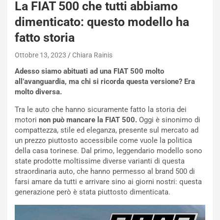
La FIAT 500 che tutti abbiamo
dimenticato: questo modello ha
fatto storia
Ottobre 13, 2023
Chiara Rainis
Adesso siamo abituati ad una FIAT 500 molto
all’avanguardia, ma chi si ricorda questa versione? Era
molto diversa.
NOTIZIE
Tra le auto che hanno sicuramente fatto la storia dei
N
motori
non può mancare la FIAT 500.
Oggi è sinonimo di
i
compattezza, stile ed eleganza, presente sul mercato ad
s
un prezzo piuttosto accessibile come vuole la politica
s
della casa torinese. Dal primo, leggendario modello sono
a
state prodotte moltissime diverse varianti di questa
n
straordinaria auto, che hanno permesso al brand 500 di
Q
farsi amare da tutti e arrivare sino ai giorni nostri: questa
a
generazione però è stata piuttosto dimenticata.
s
h
q