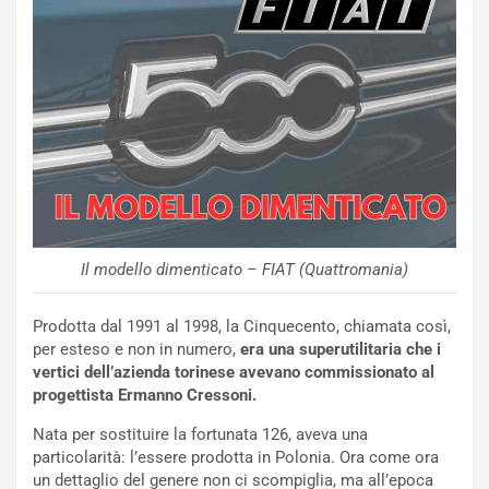
a
i
e
-
P
O
W
E
R
S
t
a
Il modello dimenticato – FIAT (Quattromania)
b
i
Prodotta dal 1991 al 1998, la Cinquecento, chiamata così,
l
per esteso e non in numero,
era una superutilitaria che i
i
vertici dell’azienda torinese avevano commissionato al
s
progettista Ermanno Cressoni.
c
e
Nata per sostituire la fortunata 126, aveva una
u
particolarità: l’essere prodotta in Polonia. Ora come ora
n
un dettaglio del genere non ci scompiglia, ma all’epoca