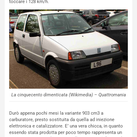
toccare i 128 km/h.
V
P
i
a
a
r
g
t
g
e
i
n
o
z
p
a
i
d
ù
e
L
l
u
G
n
P
g
d
La cinquecento dimenticata (Wikimedia) – Quattromania
o
e
m
l
a
B
Durò appena pochi mesi la variante 903 cm3 a
i
a
carburatore, presto sostituita da quella ad iniezione
C
h
elettronica e catalizzatore. E’ una vera chicca, in quanto
o
r
essendo stata prodotta per poco tempo rappresenta un
m
a