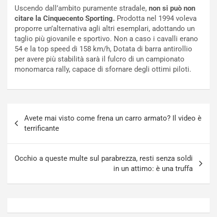
c
r
Uscendo dall’ambito puramente stradale,
non si può non
a
s
citare la Cinquecento Sporting.
Prodotta nel 1994 voleva
t
a
proporre un’alternativa agli altri esemplari, adottando un
o
N
taglio più giovanile e sportivo. Non a caso i cavalli erano
N
o
54 e la top speed di 158 km/h, Dotata di barra antirollio
o
t
per avere più stabilità sarà il fulcro di un campionato
n
t
monomarca rally, capace di sfornare degli ottimi piloti.
P
u
l
r
u
n
g
a
Navigazione
-
a
Avete mai visto come frena un carro armato? Il video è
articoli
i
S
terrificante
n
e
R
p
E
a
Occhio a queste multe sul parabrezza, resti senza soldi
E
n
in un attimo: è una truffa
V
g
Agosto
Agosto
6,
5,
2026
2026
Admin
Admin